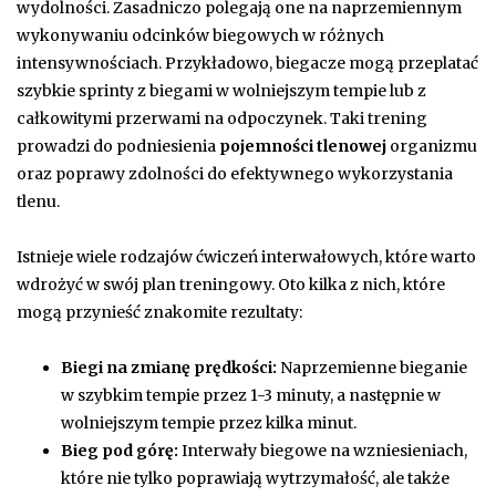
wydolności. Zasadniczo polegają one na naprzemiennym
wykonywaniu odcinków biegowych w różnych
intensywnościach. Przykładowo, biegacze mogą przeplatać
szybkie sprinty z biegami w wolniejszym tempie lub z
całkowitymi przerwami na odpoczynek. Taki trening
prowadzi do podniesienia
pojemności tlenowej
organizmu
oraz poprawy zdolności do efektywnego wykorzystania
tlenu.
Istnieje wiele rodzajów ćwiczeń interwałowych, które warto
wdrożyć w swój plan treningowy. Oto kilka z nich, które
mogą przynieść znakomite rezultaty:
Biegi na zmianę prędkości:
Naprzemienne bieganie
w szybkim tempie przez 1-3 minuty, a następnie w
wolniejszym tempie przez kilka minut.
Bieg pod górę:
Interwały biegowe na wzniesieniach,
które nie tylko poprawiają wytrzymałość, ale także