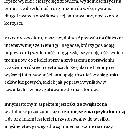
lepsze wyniki i cieszyć się zdrowiem. Wydolność fizyczna
odnosi się do zdolności organizmu do wykonywania
długotrwałych wysiłków, a jej poprawa przynosi szereg
korzyści.
Przede wszystkim, lepsza wydolność pozwala na
dłuższe i
intensywniejsze treningi
. Biegacze, którzy posiadają
odpowiednią wydolność, mogą zwiększyć objętość swoich
treningów, co z kolei sprzyja szybszemu poprawieniu
czasów na różnych dystansach. Regularne treningi w
wyższej intensywności pomagają również w
osiąganiu
celów biegowych
, takich jak poprawa wyników w
zawodach czy przygotowanie do maratonów.
Innym istotnym aspektem jest fakt, że zwiększona
wydolność przyczynia się do
zmniejszenia ryzyka kontuzji
.
Gdy organizm jest lepiej przystosowany do wysiłku,
mięśnie, stawy i więzadła są mniej narażone na urazy.