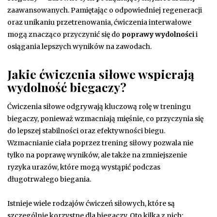
zaawansowanych. Pamiętając o odpowiedniej regeneracji
oraz unikaniu przetrenowania, ćwiczenia interwałowe
mogą znacząco przyczynić się do
poprawy wydolności
i
osiągania lepszych wyników na zawodach.
Jakie ćwiczenia siłowe wspierają
wydolność biegaczy?
Ćwiczenia siłowe odgrywają kluczową rolę w treningu
biegaczy, ponieważ wzmacniają mięśnie, co przyczynia się
do lepszej stabilności oraz efektywności biegu.
Wzmacnianie ciała poprzez trening siłowy pozwala nie
tylko na poprawę wyników, ale także na zmniejszenie
ryzyka urazów, które mogą wystąpić podczas
długotrwałego biegania.
Istnieje wiele rodzajów ćwiczeń siłowych, które są
szczególnie korzystne dla biegaczy. Oto kilka z nich: