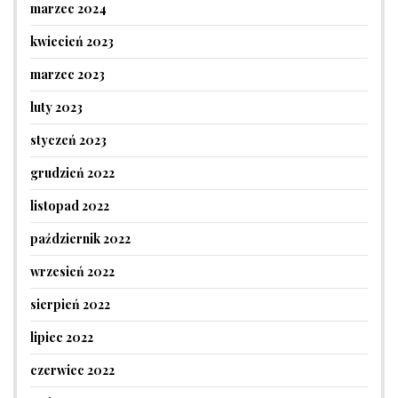
marzec 2024
kwiecień 2023
marzec 2023
luty 2023
styczeń 2023
grudzień 2022
listopad 2022
październik 2022
wrzesień 2022
sierpień 2022
lipiec 2022
czerwiec 2022