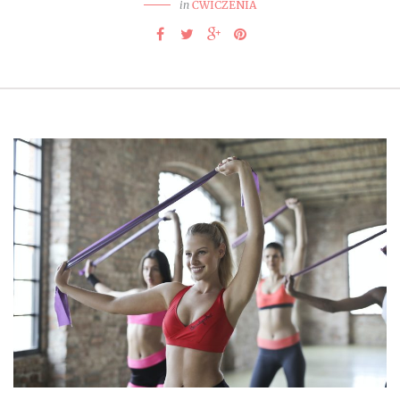
in
ĆWICZENIA