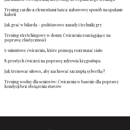
Trening cardio z elementami tańca: zabawowy sposób na spalanie
kalorii
Jak grać w bilarda – podstawowe zasady i techniki gry
Trening stretchingowy w domu: Ćwiczenia rozciągające na
poprawę elastyczności
5-minutowe ćwiczenia, które pomogą rozruszać ciało
8 prostych ćwiczeń na poprawę zdrowia kręgosłupa
Jak trenować siłowo, aby zachować szczupłą sylwetkę?
Trening wodny dla seniorów: Ćwiczenia w basenie dla poprawy
kondycji bez obciążenia stawów