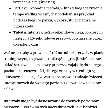
wzmacniają mięśnie nóg.
Fartlek:
Swobodna metoda, w której biegacz zmienia
tempo według własnych upodobań, na przykład
podczas biegu w parku, wykorzystując naturalne
przeszkody.
Tabata:
Intensywne 20-sekundowe biegi, po których
następują 10-sekundowe przerwy, powtarzane przez
określony czas.
Ważne jest, aby wprowadzać różnorodne interwały w planie
treningowym, co pozwala uniknąć stagnacji. Mięśnie oraz
układ sercowo-naczyniowy przyzwyczajają się do stałego
poziomu intensywności, dlatego zmiany w treningu są
kluczowe dla postępów. Warto dostosować rodzaje ćwiczeń
interwałowych do swojego poziomu zaawansowania oraz
celów.
Interwały mogą być dostosowane do różnych poziomów
biegaczy — zarówno tych początkujących, jak i bardziej