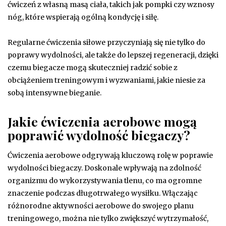
ćwiczeń z własną masą ciała, takich jak pompki czy wznosy
nóg, które wspierają ogólną kondycję i siłę.
Regularne ćwiczenia siłowe przyczyniają się nie tylko do
poprawy wydolności, ale także do lepszej regeneracji, dzięki
czemu biegacze mogą skuteczniej radzić sobie z
obciążeniem treningowym i wyzwaniami, jakie niesie za
sobą intensywne bieganie.
Jakie ćwiczenia aerobowe mogą
poprawić wydolność biegaczy?
Ćwiczenia aerobowe odgrywają kluczową rolę w poprawie
wydolności biegaczy. Doskonale wpływają na zdolność
organizmu do wykorzystywania tlenu, co ma ogromne
znaczenie podczas długotrwałego wysiłku. Włączając
różnorodne aktywności aerobowe do swojego planu
treningowego, można nie tylko zwiększyć wytrzymałość,