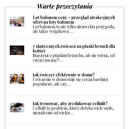
Warte przeczytania
Lot balonem ceny – przegląd atrakcyjnych
ofert na loty balonem
Lot balonem to nie tylko niezwykła przygoda,
ale także wyjątkowa …
7 skutecznych ćwiczeń na płaski brzuch dla
kobiet
Marzysz o płaskim brzuchu, ale nie wiesz, od
czego zacząć? …
Jak ćwiczyć efektywnie w domu?
Ćwiczenie w domu staje się coraz bardziej
popularne, ale czy …
Jak trenować, aby zredukować cellulit?
Cellulit to problem, który dotyka wiele osób,
niezależnie od wieku …