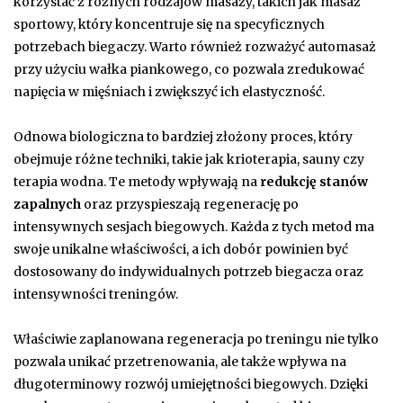
korzystać z różnych rodzajów masaży, takich jak masaż
sportowy, który koncentruje się na specyficznych
potrzebach biegaczy. Warto również rozważyć automasaż
przy użyciu wałka piankowego, co pozwala zredukować
napięcia w mięśniach i zwiększyć ich elastyczność.
Odnowa biologiczna to bardziej złożony proces, który
obejmuje różne techniki, takie jak krioterapia, sauny czy
terapia wodna. Te metody wpływają na
redukcję stanów
zapalnych
oraz przyspieszają regenerację po
intensywnych sesjach biegowych. Każda z tych metod ma
swoje unikalne właściwości, a ich dobór powinien być
dostosowany do indywidualnych potrzeb biegacza oraz
intensywności treningów.
Właściwie zaplanowana regeneracja po treningu nie tylko
pozwala unikać przetrenowania, ale także wpływa na
długoterminowy rozwój umiejętności biegowych. Dzięki