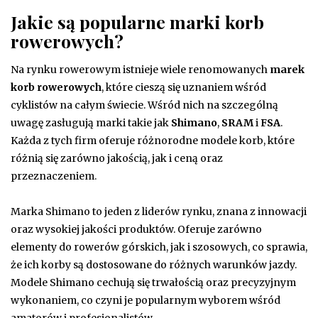
Jakie są popularne marki korb
rowerowych?
Na rynku rowerowym istnieje wiele renomowanych
marek
korb rowerowych
, które cieszą się uznaniem wśród
cyklistów na całym świecie. Wśród nich na szczególną
uwagę zasługują marki takie jak
Shimano
,
SRAM
i
FSA
.
Każda z tych firm oferuje różnorodne modele korb, które
różnią się zarówno jakością, jak i ceną oraz
przeznaczeniem.
Marka Shimano to jeden z liderów rynku, znana z innowacji
oraz wysokiej jakości produktów. Oferuje zarówno
elementy do rowerów górskich, jak i szosowych, co sprawia,
że ich korby są dostosowane do różnych warunków jazdy.
Modele Shimano cechują się trwałością oraz precyzyjnym
wykonaniem, co czyni je popularnym wyborem wśród
amatorów i profesjonalistów.