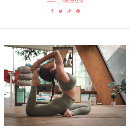
in
ĆWICZENIA