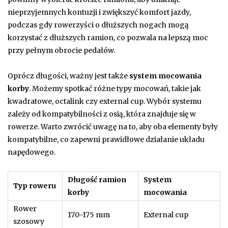
nieprzyjemnych kontuzji i zwiększyć komfort jazdy,
podczas gdy rowerzyści o dłuższych nogach mogą
korzystać z dłuższych ramion, co pozwala na lepszą moc
przy pełnym obrocie pedałów.
Oprócz długości, ważny jest także
system mocowania
korby
. Możemy spotkać różne typy mocowań, takie jak
kwadratowe, octalink czy external cup. Wybór systemu
zależy od kompatybilności z osią, która znajduje się w
rowerze. Warto zwrócić uwagę na to, aby oba elementy były
kompatybilne, co zapewni prawidłowe działanie układu
napędowego.
Długość ramion
System
Typ roweru
korby
mocowania
Rower
170-175 mm
External cup
szosowy