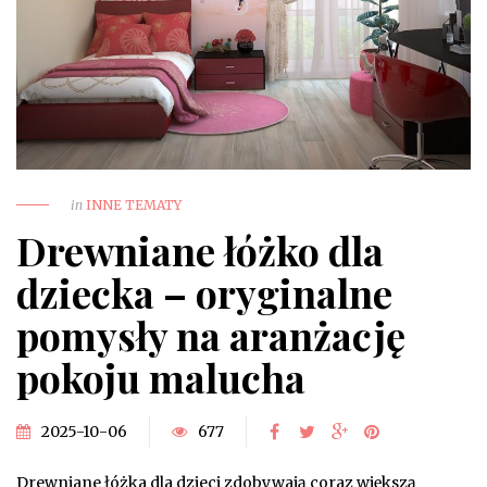
in
INNE TEMATY
Drewniane łóżko dla
dziecka – oryginalne
pomysły na aranżację
pokoju malucha
2025-10-06
677
Drewniane łóżka dla dzieci zdobywają coraz większą