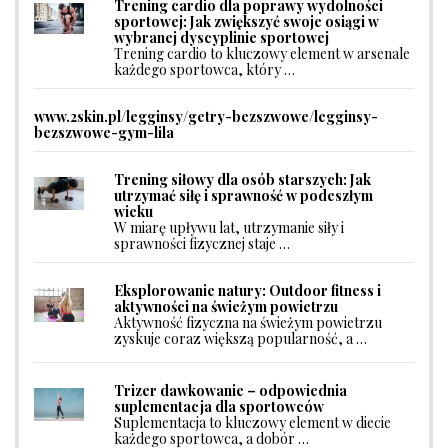
Trening cardio dla poprawy wydolności
sportowej: Jak zwiększyć swoje osiągi w
wybranej dyscyplinie sportowej
Trening cardio to kluczowy element w arsenale
każdego sportowca, który …
www.2skin.pl/legginsy/getry-bezszwowe/legginsy-
bezszwowe-gym-lila
Trening siłowy dla osób starszych: Jak
utrzymać siłę i sprawność w podeszłym
wieku
W miarę upływu lat, utrzymanie siły i
sprawności fizycznej staje …
Eksplorowanie natury: Outdoor fitness i
aktywności na świeżym powietrzu
Aktywność fizyczna na świeżym powietrzu
zyskuje coraz większą popularność, a …
Trizer dawkowanie – odpowiednia
suplementacja dla sportowców
Suplementacja to kluczowy element w diecie
każdego sportowca, a dobór …