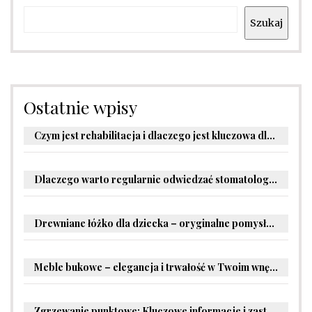
Szukaj
Ostatnie wpisy
Czym jest rehabilitacja i dlaczego jest kluczowa dla powrotu do zdrowia?
Dlaczego warto regularnie odwiedzać stomatologa?
Drewniane łóżko dla dziecka – oryginalne pomysły na aranżację pokoju malucha
Meble bukowe – elegancja i trwałość w Twoim wnętrzu
Zgrzewanie punktowe: Kluczowe informacje i zastosowania w przemyśle