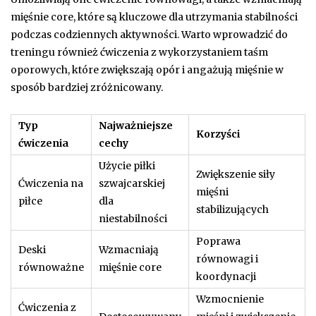
mięśnie core, które są kluczowe dla utrzymania stabilności
podczas codziennych aktywności. Warto wprowadzić do
treningu również ćwiczenia z wykorzystaniem taśm
oporowych, które zwiększają opór i angażują mięśnie w
sposób bardziej zróżnicowany.
Typ
Najważniejsze
Korzyści
ćwiczenia
cechy
Użycie piłki
Zwiększenie siły
Ćwiczenia na
szwajcarskiej
mięśni
piłce
dla
stabilizujących
niestabilności
Poprawa
Deski
Wzmacniają
równowagi i
równoważne
mięśnie core
koordynacji
Wzmocnienie
Ćwiczenia z