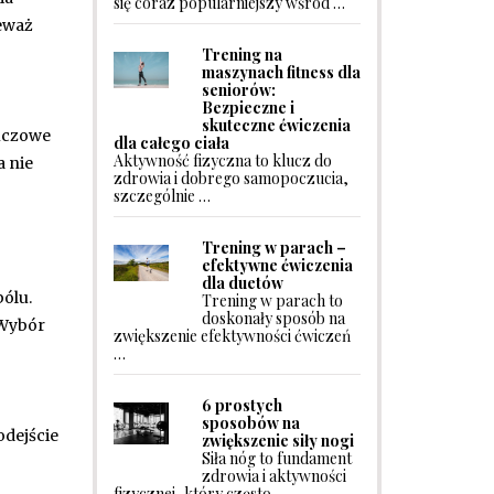
się coraz popularniejszy wśród …
ieważ
Trening na
maszynach fitness dla
seniorów:
Bezpieczne i
skuteczne ćwiczenia
luczowe
dla całego ciała
Aktywność fizyczna to klucz do
a nie
zdrowia i dobrego samopoczucia,
szczególnie …
Trening w parach –
efektywne ćwiczenia
dla duetów
bólu.
Trening w parach to
doskonały sposób na
 Wybór
zwiększenie efektywności ćwiczeń
…
6 prostych
sposobów na
odejście
zwiększenie siły nogi
Siła nóg to fundament
zdrowia i aktywności
fizycznej, który często …