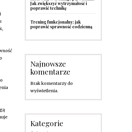
Jak zwiększyć wytrzymałość i
poprawić technikę
i
u
Trening funkcjonalny: jak
poprawić sprawność codzienną
k,
ywność
o
Najnowsze
komentarze
po
Brak komentarzy do
enia
wyświetlenia.
ogą
muje
Kategorie