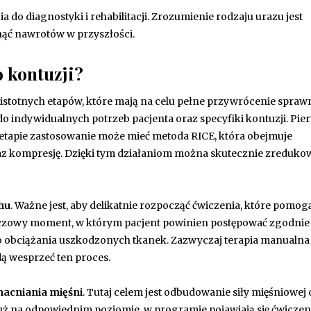
o diagnostyki i rehabilitacji. Zrozumienie rodzaju urazu jest
nąć nawrotów w przyszłości.
o kontuzji?
ku istotnych etapów, które mają na celu pełne przywrócenie spraw
 do indywidualnych potrzeb pacjenta oraz specyfiki kontuzji. Pi
 etapie zastosowanie może mieć metoda RICE, która obejmuje
az kompresję. Dzięki tym działaniom można skutecznie zreduko
hu
. Ważne jest, aby delikatnie rozpocząć ćwiczenia, które pomog
uczowy moment, w którym pacjent powinien postępować zgodnie
go obciążania uszkodzonych tkanek. Zazwyczaj terapia manualna
ą wesprzeć ten proces.
acniania mięśni
. Tutaj celem jest odbudowanie siły mięśniowej 
t już na odpowiednim poziomie, w programie pojawiają się ćwiczen