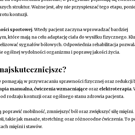
zych struktur. Ważne jest, aby nie przyspieszać tego etapu, pon
otu kontuzji.
ości sportowej
. Wtedy pacjent zaczyna wprowadzać bardziej
, które mają na celu adaptację ciała do wysiłku fizycznego. K
atelizować sygnałów bólowych. Odpowiednia rehabilitacja pozwal
nie ogólnej wydolności organizmu i poprawę jakości życia.
 najskuteczniejsze?
óre pomagają w przywracaniu sprawności fizycznej oraz redukcji 
apia manualna
,
ćwiczenia wzmacniające
oraz
elektroterapia
.
 od rodzaju kontuzji oraz ogólnego stanu zdrowia pacjenta.
poprawić mobilność, zmniejszyć ból oraz zwiększyć siłę mięśni.
ii, takie jak masaże, stretching oraz różnorodne ćwiczenia. To p
ach mięśni i stawów.