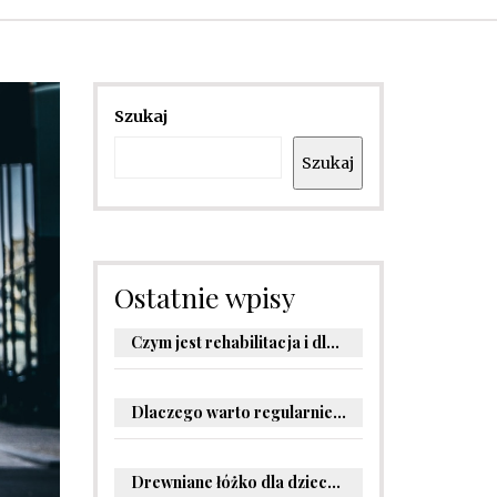
Szukaj
Szukaj
Ostatnie wpisy
Czym jest rehabilitacja i dlaczego jest kluczowa dla powrotu do zdrowia?
Dlaczego warto regularnie odwiedzać stomatologa?
Drewniane łóżko dla dziecka – oryginalne pomysły na aranżację pokoju malucha