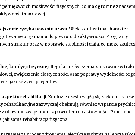
ać pełnię swoich możliwości fizycznych, co ma ogromne znaczen
aktywności sportowej.
ejszenie ryzyka nawrotu urazu
. Wiele kontuzji ma charakter
rzygotowanie organizmu do powrotu do aktywności. Programy
ych struktur oraz w poprawie stabilności ciała, co może skutec
.
nej kondycji fizycznej
. Regularne ćwiczenia, stosowane w trakc
śniowej, zwiększenia elastyczności oraz poprawy wydolności org
 i jakość życia pacjentów.
aspekty rehabilitacji
. Kontuzje często wiążą się z lękiem i stres
 rehabilitacyjne zazwyczaj obejmują również wsparcie psychic
 z obawami związanymi z powrotem do aktywności. Praca nad
, jak sama rehabilitacja fizyczna.
 przyspiesza proces zdrowienia, ale także wpływa na lepszą jakoś