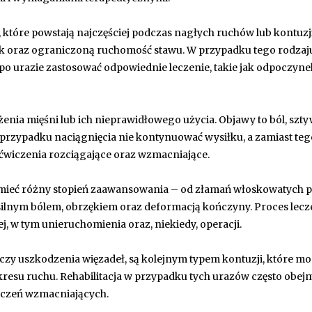
 które powstają najczęściej podczas nagłych ruchów lub kontuzj
ęk oraz ograniczoną ruchomość stawu. W przypadku tego rodzaj
po urazie zastosować odpowiednie leczenie, takie jak odpoczyne
enia mięśni lub ich nieprawidłowego użycia. Objawy to ból, szt
 w przypadku naciągnięcia nie kontynuować wysiłku, a zamiast teg
ć ćwiczenia rozciągające oraz wzmacniające.
 mieć różny stopień zaawansowania – od złamań włoskowatych 
silnym bólem, obrzękiem oraz deformacją kończyny. Proces lecz
 w tym unieruchomienia oraz, niekiedy, operacji.
w czy uszkodzenia więzadeł, są kolejnym typem kontuzji, które m
resu ruchu. Rehabilitacja w przypadku tych urazów często obej
wiczeń wzmacniających.