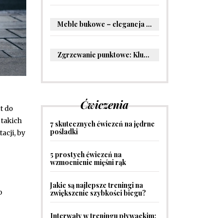
Meble bukowe – elegancja i trwałość w Twoim wnętrzu
Zgrzewanie punktowe: Kluczowe informacje i zastosowania w przemyśle
Ćwiczenia
t do
 takich
7 skutecznych ćwiczeń na jędrne
pośladki
acji, by
5 prostych ćwiczeń na
wzmocnienie mięśni rąk
Jakie są najlepsze treningi na
o
zwiększenie szybkości biegu?
Interwały w treningu pływackim: