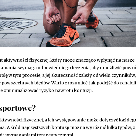
nt aktywności fizycznej, który może znacząco wpłynąć na nasze
 złamania, wymaga odpowiedniego leczenia, aby umożliwić powró
olę w tym procesie, a jej skuteczność zależy od wielu czynników,
 powszechnych błędów. Warto zrozumieć, jak podejść do rehabilit
kże zminimalizować ryzyko nawrotu kontuzji.
 sportowe?
ktywności fizycznej, a ich występowanie może dotyczyć każdeg
a. Wśród najczęstszych kontuzji można wyróżnić kilka typów, z
mi i wymaganiami terapeutycznymi.