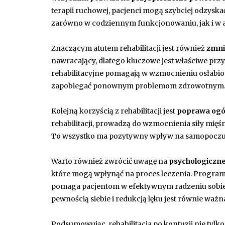
terapii ruchowej, pacjenci mogą szybciej odzysk
zarówno w codziennym funkcjonowaniu, jak i w 
Znaczącym atutem rehabilitacji jest również
zmni
nawracający, dlatego kluczowe jest właściwe p
rehabilitacyjne pomagają w wzmocnieniu osłabion
zapobiegać ponownym problemom zdrowotnym
Kolejną korzyścią z rehabilitacji jest
poprawa ogól
rehabilitacji, prowadzą do wzmocnienia siły mię
To wszystko ma pozytywny wpływ na samopoczucie
Warto również zwrócić uwagę na
psychologiczne 
które mogą wpłynąć na proces leczenia. Programy
pomaga pacjentom w efektywnym radzeniu sobie
pewnością siebie i redukcją lęku jest równie ważna
Podsumowując, rehabilitacja po kontuzji nie tylko