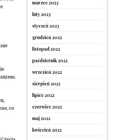
marzec 2023
ie
luty 2023
styczeń 2023
grudzień 2022
znie
listopad 2022
październik 2022
ie
wrzesień 2022
anizmu.
sierpień 2022
lipiec 2022
em,
czerwiec 2022
zne, co
maj 2022
kwiecień 2022
ć życia