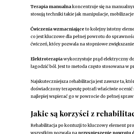
Terapia manualna
koncentruje się na manualnym 
stosują techniki takie jak manipulacje, mobilizac
Ćwiczenia wzmacniające
to kolejny istotny elem
co jest kluczowe dla pełnej powrotu do sprawno
ćwiczeń, który pozwala na stopniowe zwiększanie
Elektroterapia
wykorzystuje prąd elektryczny do 
łagodzić ból. Jest to metoda często stosowana w p
Najskuteczniejsza rehabilitacja jest zawsze ta, k
doświadczony terapeutę potrafi właściwie ocenić 
najlepiej wspierać go w powrocie do pełnej spraw
Jakie są korzyści z rehabilita
Rehabilitacja po kontuzji to kluczowy element pr
wszystkim pozwala na
przyspieszenie powrotu d