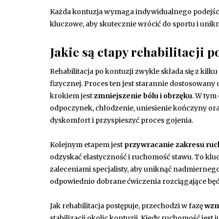
Każda kontuzja wymaga indywidualnego podejścia d
kluczowe, aby skutecznie wrócić do sportu i unik
Jakie są etapy rehabilitacji p
Rehabilitacja po kontuzji zwykle składa się z kil
fizycznej. Proces ten jest starannie dostosowany
krokiem jest
zmniejszenie bólu i obrzęku
. W tym
odpoczynek, chłodzenie, uniesienie kończyny or
dyskomfort i przyspieszyć proces gojenia.
Kolejnym etapem jest
przywracanie zakresu ruc
odzyskać elastyczność i ruchomość stawu. To kl
zaleceniami specjalisty, aby uniknąć nadmierne
odpowiednio dobrane ćwiczenia rozciągające będ
Jak rehabilitacja postępuje, przechodzi w fazę
wzm
stabilizacji okolic kontuzji. Kiedy ruchomość jes