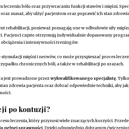
leczeniu bólu oraz przywracaniu funkcji stawów i mięśni. Specj
je oraz masaż, aby ulżyć pacjentom oraz poprawić ich stan zdrowia
ent rehabilitacji, ponieważ pomagają one w odbudowie siły mięśn
ści. Pacjenci często otrzymują indywidualnie dopasowany progr
 obciążenia i intensywności treningów.
stymulacji mięśni i nerwów, co może przyspieszać proces leczen
rzypadku chronicznych bóli, a także w rehabilitacji po urazach.
tóra jest prowadzone przez
wykwalifikowanego specjalistę
. Tylk
stan zdrowia pacjenta oraz dobrać odpowiednie techniki, aby jak
ności.
cji po kontuzji?
ocesu leczenia, który przynosi wiele znaczących korzyści. Przede
o pełnej sprawności
. Dzięki odpowiednio dobranym ćwiczenio