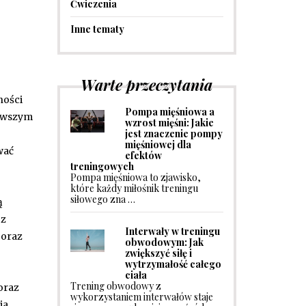
Ćwiczenia
Inne tematy
Warte przeczytania
ności
Pompa mięśniowa a
erwszym
wzrost mięśni: Jakie
jest znaczenie pompy
mięśniowej dla
wać
efektów
treningowych
Pompa mięśniowa to zjawisko,
które każdy miłośnik treningu
siłowego zna …
ą
 z
Interwały w treningu
 oraz
obwodowym: Jak
zwiększyć siłę i
wytrzymałość całego
ciała
Trening obwodowy z
oraz
wykorzystaniem interwałów staje
ia