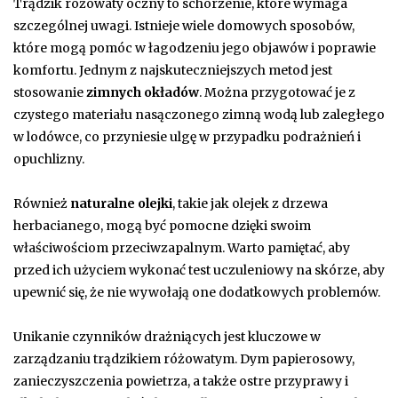
Trądzik różowaty oczny to schorzenie, które wymaga
szczególnej uwagi. Istnieje wiele domowych sposobów,
które mogą pomóc w łagodzeniu jego objawów i poprawie
komfortu. Jednym z najskuteczniejszych metod jest
stosowanie
zimnych okładów
. Można przygotować je z
czystego materiału nasączonego zimną wodą lub zaległego
w lodówce, co przyniesie ulgę w przypadku podrażnień i
opuchlizny.
Również
naturalne olejki
, takie jak olejek z drzewa
herbacianego, mogą być pomocne dzięki swoim
właściwościom przeciwzapalnym. Warto pamiętać, aby
przed ich użyciem wykonać test uczuleniowy na skórze, aby
upewnić się, że nie wywołają one dodatkowych problemów.
Unikanie czynników drażniących jest kluczowe w
zarządzaniu trądzikiem różowatym. Dym papierosowy,
zanieczyszczenia powietrza, a także ostre przyprawy i