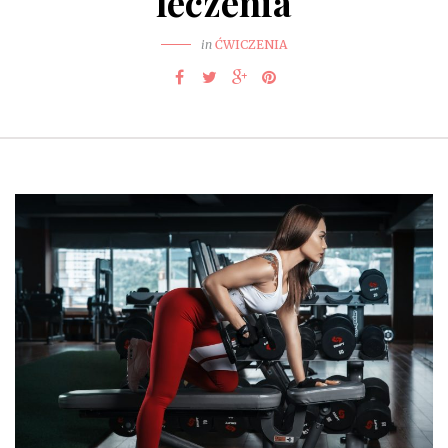
leczenia
in
ĆWICZENIA