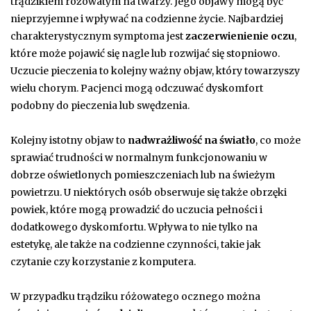
trądzikiem różowatym na twarzy. Jego objawy mogą być
nieprzyjemne i wpływać na codzienne życie. Najbardziej
charakterystycznym symptoma jest
zaczerwienienie oczu
,
które może pojawić się nagle lub rozwijać się stopniowo.
Uczucie pieczenia to kolejny ważny objaw, który towarzyszy
wielu chorym. Pacjenci mogą odczuwać dyskomfort
podobny do pieczenia lub swędzenia.
Kolejny istotny objaw to
nadwrażliwość na światło
, co może
sprawiać trudności w normalnym funkcjonowaniu w
dobrze oświetlonych pomieszczeniach lub na świeżym
powietrzu. U niektórych osób obserwuje się także obrzęki
powiek, które mogą prowadzić do uczucia pełności i
dodatkowego dyskomfortu. Wpływa to nie tylko na
estetykę, ale także na codzienne czynności, takie jak
czytanie czy korzystanie z komputera.
W przypadku trądziku różowatego ocznego można