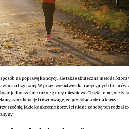
 sposób na poprawę kondycji, ale także skuteczna metoda, któr
rawności fizycznej. W przeciwieństwie do tradycyjnych form ćwi
żując jednocześnie różne grupy mięśniowe. Dzięki temu, nie tylk
wiamy koordynację i równowagę, co przekłada się na lepsze
rzeć się, jakie konkretne korzyści niesie ze sobą ten rodzaj t
rutyny.