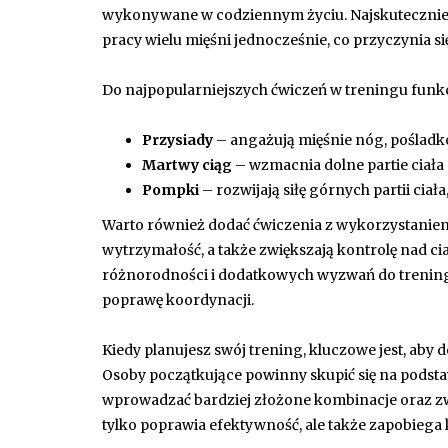
wykonywane w codziennym życiu. Najskuteczniej
pracy wielu mięśni jednocześnie, co przyczynia 
Do najpopularniejszych ćwiczeń w treningu funk
Przysiady
– angażują mięśnie nóg, pośladkó
Martwy ciąg
– wzmacnia dolne partie ciała 
Pompki
– rozwijają siłę górnych partii ciała
Warto również dodać ćwiczenia z wykorzystaniem wł
wytrzymałość, a także zwiększają kontrolę nad cia
różnorodności i dodatkowych wyzwań do trenin
poprawę koordynacji.
Kiedy planujesz swój trening, kluczowe jest, ab
Osoby początkujące powinny skupić się na pods
wprowadzać bardziej złożone kombinacje oraz z
tylko poprawia efektywność, ale także zapobiega