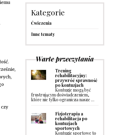
niemu
Kategorie
Ćwiczenia
w
Inne tematy
Warte przeczytania
ość.
ześnie,
Trening
rehabilitacyjny:
owych,
przywróć sprawność
go
po kontuzjach
Kontuzje mogą być
frustrującym doświadczeniem,
które nie tylko ogranicza nasze …
 czy
Fizjoterapia a
rehabilitacja po
kontuzjach
sportowych
Kontuzje sportowe to