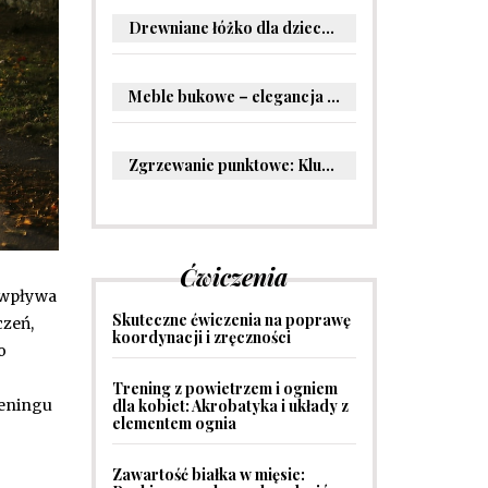
Drewniane łóżko dla dziecka – oryginalne pomysły na aranżację pokoju malucha
Meble bukowe – elegancja i trwałość w Twoim wnętrzu
Zgrzewanie punktowe: Kluczowe informacje i zastosowania w przemyśle
Ćwiczenia
a wpływa
Skuteczne ćwiczenia na poprawę
czeń,
koordynacji i zręczności
o
Trening z powietrzem i ogniem
dla kobiet: Akrobatyka i układy z
reningu
elementem ognia
Zawartość białka w mięsie: