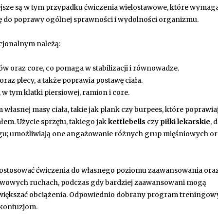
sze są w tym przypadku ćwiczenia wielostawowe, które wymaga
się do poprawy ogólnej sprawności i wydolności organizmu.
cjonalnym należą:
w oraz core, co pomaga w stabilizacji i równowadze.
oraz plecy, a także poprawia postawę ciała.
, w tym klatki piersiowej, ramion i core.
asnej masy ciała, takie jak plank czy burpees, które poprawiają
łem. Użycie sprzętu, takiego jak
kettlebells
czy
piłki lekarskie
, 
gu; umożliwiają one angażowanie różnych grup mięśniowych or
y dostosować ćwiczenia do własnego poziomu zaawansowania oraz
tawowych ruchach, podczas gdy bardziej zaawansowani mogą
większać obciążenia. Odpowiednio dobrany program treningowy
 kontuzjom.