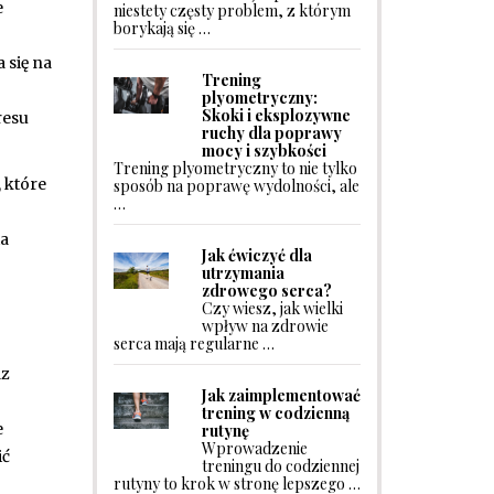
e
niestety częsty problem, z którym
borykają się …
 się na
Trening
plyometryczny:
Skoki i eksplozywne
resu
ruchy dla poprawy
mocy i szybkości
Trening plyometryczny to nie tylko
, które
sposób na poprawę wydolności, ale
…
ia
Jak ćwiczyć dla
utrzymania
zdrowego serca?
Czy wiesz, jak wielki
wpływ na zdrowie
serca mają regularne …
az
Jak zaimplementować
trening w codzienną
e
rutynę
Wprowadzenie
ić
treningu do codziennej
rutyny to krok w stronę lepszego …