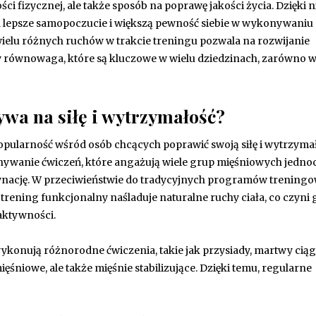
ci fizycznej, ale także sposób na poprawę jakości życia. Dzięki 
a lepsze samopoczucie i większą pewność siebie w wykonywaniu
elu różnych ruchów w trakcie treningu pozwala na rozwijanie
zy równowaga, które są kluczowe w wielu dziedzinach, zarówno 
ywa na siłę i wytrzymałość?
opularność wśród osób chcących poprawić swoją siłę i wytrzymał
ywanie ćwiczeń, które angażują wiele grup mięśniowych jednoc
dynację. W przeciwieństwie do tradycyjnych programów trening
 trening funkcjonalny naśladuje naturalne ruchy ciała, co czyni 
aktywności.
konują różnorodne ćwiczenia, takie jak przysiady, martwy ciąg
śniowe, ale także mięśnie stabilizujące. Dzięki temu, regularne