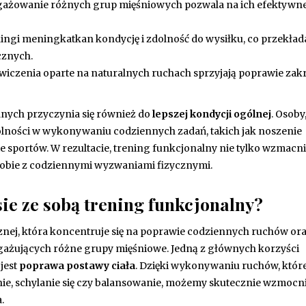
ażowanie różnych grup mięśniowych pozwala na ich efektywn
ingi meningkatkan kondycję i zdolność do wysiłku, co przekłada
cznych.
wiczenia oparte na naturalnych ruchach sprzyjają poprawie zak
nych przyczynia się również do
lepszej kondycji ogólnej
. Osoby
dolności w wykonywaniu codziennych zadań, takich jak noszenie
sportów. W rezultacie, trening funkcjonalny nie tylko wzmacn
 sobie z codziennymi wyzwaniami fizycznymi.
sie ze sobą trening funkcjonalny?
znej, która koncentruje się na poprawie codziennych ruchów or
gażujących różne grupy mięśniowe. Jedną z głównych korzyści
jest
poprawa postawy ciała
. Dzięki wykonywaniu ruchów, któr
enie, schylanie się czy balansowanie, możemy skutecznie wzmocn
.