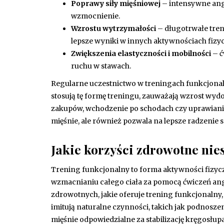
Poprawy siły mięśniowej
– intensywne ang
wzmocnienie.
Wzrostu wytrzymałości
– długotrwałe tren
lepsze wyniki w innych aktywnościach fizy
Zwiększenia elastyczności i mobilności
– ć
ruchu w stawach.
Regularne uczestnictwo w treningach funkcjonal
stosują tę formę treningu, zauważają wzrost wy
zakupów, wchodzenie po schodach czy uprawianie 
mięśnie, ale również pozwala na lepsze radzenie
Jakie korzyści zdrowotne nie
Trening funkcjonalny to forma aktywności fizyc
wzmacnianiu całego ciała za pomocą ćwiczeń an
zdrowotnych, jakie oferuje trening funkcjonalny, 
imitują naturalne czynności, takich jak podnosz
mięśnie odpowiedzialne za stabilizację kręgosłupa