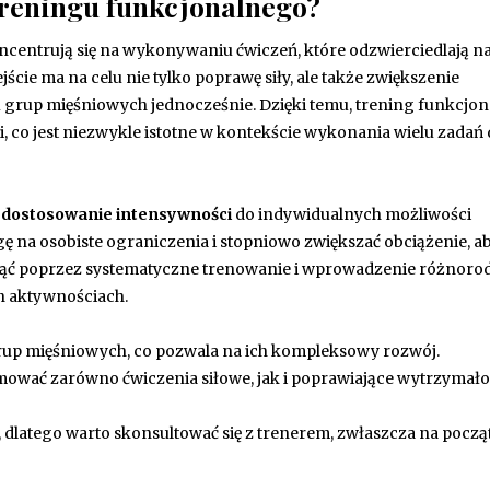
treningu funkcjonalnego?
entrują się na wykonywaniu ćwiczeń, które odzwierciedlają n
ie ma na celu nie tylko poprawę siły, ale także zwiększenie
 grup mięśniowych jednocześnie. Dzięki temu, trening funkcjon
i, co jest niezwykle istotne w kontekście wykonania wielu zadań 
t
dostosowanie intensywności
do indywidualnych możliwości
ę na osobiste ograniczenia i stopniowo zwiększać obciążenie, a
nąć poprzez systematyczne trenowanie i wprowadzenie różnoro
h aktywnościach.
up mięśniowych, co pozwala na ich kompleksowy rozwój.
ować zarówno ćwiczenia siłowe, jak i poprawiające wytrzymało
 dlatego warto skonsultować się z trenerem, zwłaszcza na począ