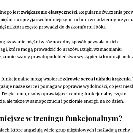
lnego jest
zwiększenie elastyczności
. Regularne ćwiczenia pro
 mięśni, co sprzyja swobodniejszym ruchom w codziennym życiu.
ęśni, która często prowadzi do dyskomfortu i bólu.
Angażowanie mięśni w różnorodny sposób pozwala na ich
gi, które mogą prowadzić do urazów. Dzięki wzmacnianiu
kie, zmniejszamy prawdopodobieństwo wystąpienia kontuzji podc
ia funkcjonalne mogą wspierać
zdrowie serca i układu krążenia
.
uje nasze serce i pomaga w poprawie wydolności, co jest nie
Dzięki temu, osoby uprawiające trening funkcjonalny często
, ale także w samopoczuciu i poziomie energii na co dzień.
zniejsze w treningu funkcjonalnym?
iach, które angażują wiele grup mięśniowych i naśladują ruchy