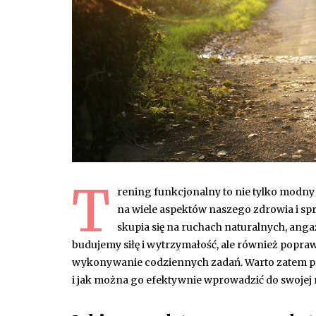
T
rening funkcjonalny to nie tylko modny
na wiele aspektów naszego zdrowia i sp
skupia się na ruchach naturalnych, anga
budujemy siłę i wytrzymałość, ale również popra
wykonywanie codziennych zadań. Warto zatem przyj
i jak można go efektywnie wprowadzić do swojej 