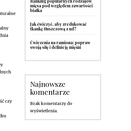
Ranking popularnych rodzajów
mięsa pod względem zawartości
białka
aturalne
Jak ćwiczyć, aby zredukować
alny
tkankę tłuszczową z ud?
dnia
Ćwiczenia na ramiona: popraw
swoją siłę i definicję mięśni
by
dnych
Najnowsze
komentarze
ść czy
Brak komentarzy do
wyświetlenia.
tku