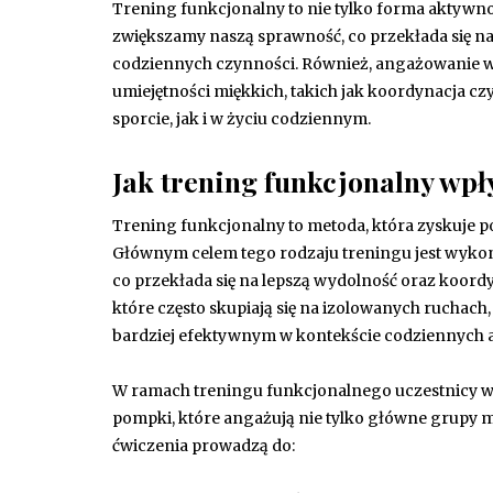
Trening funkcjonalny to nie tylko forma aktywnoś
zwiększamy naszą sprawność, co przekłada się n
codziennych czynności. Również, angażowanie wi
umiejętności miękkich, takich jak koordynacja c
sporcie, jak i w życiu codziennym.
Jak trening funkcjonalny wpł
Trening funkcjonalny to metoda, która zyskuje p
Głównym celem tego rodzaju treningu jest wykon
co przekłada się na lepszą wydolność oraz koor
które często skupiają się na izolowanych ruchach,
bardziej efektywnym w kontekście codziennych 
W ramach treningu funkcjonalnego uczestnicy wy
pompki, które angażują nie tylko główne grupy mię
ćwiczenia prowadzą do: