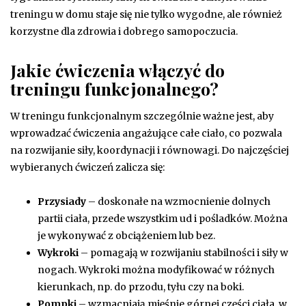
treningu w domu staje się nie tylko wygodne, ale również
korzystne dla zdrowia i dobrego samopoczucia.
Jakie ćwiczenia włączyć do
treningu funkcjonalnego?
W treningu funkcjonalnym szczególnie ważne jest, aby
wprowadzać ćwiczenia angażujące całe ciało, co pozwala
na rozwijanie siły, koordynacji i równowagi. Do najczęściej
wybieranych ćwiczeń zalicza się:
Przysiady
– doskonałe na wzmocnienie dolnych
partii ciała, przede wszystkim ud i pośladków. Można
je wykonywać z obciążeniem lub bez.
Wykroki
– pomagają w rozwijaniu stabilności i siły w
nogach. Wykroki można modyfikować w różnych
kierunkach, np. do przodu, tyłu czy na boki.
Pompki
– wzmacniają mięśnie górnej części ciała, w