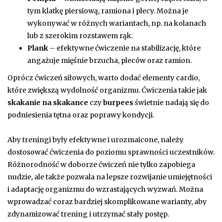
tym klatkę piersiową, ramiona i plecy. Można je
wykonywać w różnych wariantach, np. na kolanach
lub z szerokim rozstawem rąk.
Plank
– efektywne ćwiczenie na stabilizację, które
angażuje mięśnie brzucha, pleców oraz ramion.
Oprócz ćwiczeń siłowych, warto dodać elementy cardio,
które zwiększą wydolność organizmu. Ćwiczenia takie jak
skakanie na skakance
czy
burpees
świetnie nadają się do
podniesienia tętna oraz poprawy kondycji.
Aby treningi były efektywne i urozmaicone, należy
dostosować ćwiczenia do poziomu sprawności uczestników.
Różnorodność w doborze ćwiczeń nie tylko zapobiega
nudzie, ale także pozwala na lepsze rozwijanie umiejętności
i adaptację organizmu do wzrastających wyzwań. Można
wprowadzać coraz bardziej skomplikowane warianty, aby
zdynamizować trening i utrzymać stały postęp.