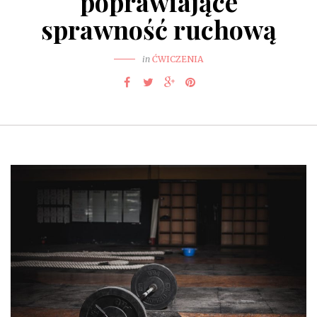
poprawiające
sprawność ruchową
in
ĆWICZENIA