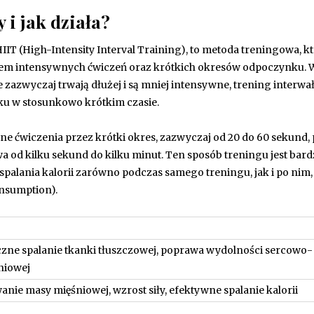
 i jak działa?
IT (High-Intensity Interval Training), to metoda treningowa, k
m intensywnych ćwiczeń oraz krótkich okresów odpoczynku. 
 zazwyczaj trwają dłużej i są mniej intensywne, trening interw
ku w stosunkowo krótkim czasie.
ne ćwiczenia przez krótki okres, zazwyczaj od 20 do 60 sekund,
a od kilku sekund do kilku minut. Ten sposób treningu jest bar
alania kalorii zarówno podczas samego treningu, jak i po nim,
onsumption).
zne spalanie tkanki tłuszczowej, poprawa wydolności sercowo-
niowej
nie masy mięśniowej, wzrost siły, efektywne spalanie kalorii