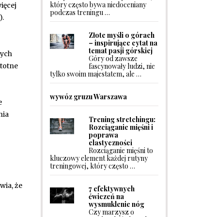
który często bywa niedoceniany
ięcej
podczas treningu …
).
Złote myśli o górach
– inspirujące cytat na
temat pasji górskiej
nych
Góry od zawsze
fascynowały ludzi, nie
stotne
tylko swoim majestatem, ale …
wywóz gruzu Warszawa
e
nia
Trening stretchingu:
Rozciąganie mięśni i
poprawa
elastyczności
Rozciąganie mięśni to
kluczowy element każdej rutyny
treningowej, który często …
wia, że
7 efektywnych
ćwiczeń na
wysmuklenie nóg
Czy marzysz o