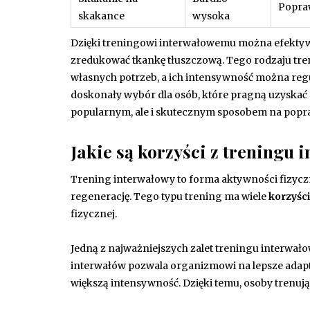
Popraw
skakance
wysoka
Dzięki treningowi interwałowemu można efektywn
zredukować tkankę tłuszczową. Tego rodzaju tren
własnych potrzeb, a ich intensywność można re
doskonały wybór dla osób, które pragną uzyskać m
popularnym, ale i skutecznym sposobem na popra
Jakie są korzyści z treningu
Trening interwałowy to forma aktywności fizyczn
regenerację. Tego typu trening ma wiele
korzyśc
fizycznej.
Jedną z najważniejszych zalet treningu interwał
interwałów pozwala organizmowi na lepsze adapto
większą intensywność. Dzięki temu, osoby trenu