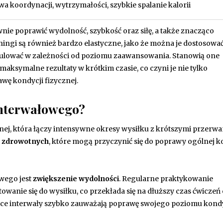
a koordynacji, wytrzymałości, szybkie spalanie kalorii
ie poprawić wydolność, szybkość oraz siłę, a także znacząco
ingi są również bardzo elastyczne, jako że można je dostosowa
gulować w zależności od poziomu zaawansowania. Stanowią one
aksymalne rezultaty w krótkim czasie, co czyni je nie tylko
wę kondycji fizycznej.
 interwałowego?
ej, która łączy intensywne okresy wysiłku z krótszymi przerw
i zdrowotnych
, które mogą przyczynić się do poprawy ogólnej k
owego jest
zwiększenie wydolności
. Regularne praktykowanie
wanie się do wysiłku, co przekłada się na dłuższy czas ćwiczeń
jące interwały szybko zauważają poprawę swojego poziomu kondy