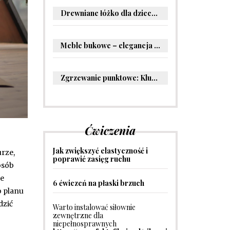
Drewniane łóżko dla dziecka – oryginalne pomysły na aranżację pokoju malucha
Meble bukowe – elegancja i trwałość w Twoim wnętrzu
Zgrzewanie punktowe: Kluczowe informacje i zastosowania w przemyśle
Ćwiczenia
Jak zwiększyć elastyczność i
urze,
poprawić zasięg ruchu
osób
ie
6 ćwiczeń na płaski brzuch
o planu
dzić
Warto instalować siłownie
zewnętrzne dla
niepełnosprawnych