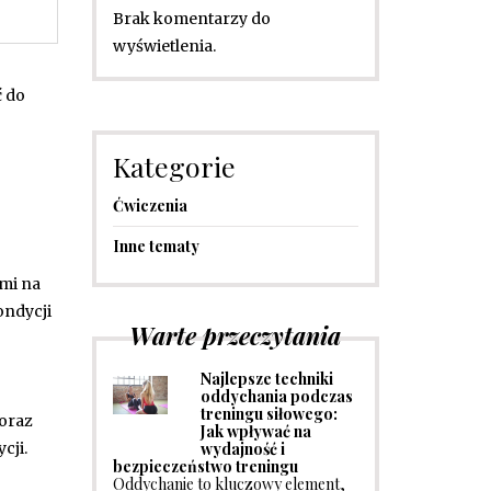
Brak komentarzy do
wyświetlenia.
ć do
Kategorie
Ćwiczenia
Inne tematy
ami na
ondycji
Warte przeczytania
Najlepsze techniki
oddychania podczas
treningu siłowego:
 oraz
Jak wpływać na
wydajność i
cji.
bezpieczeństwo treningu
Oddychanie to kluczowy element,