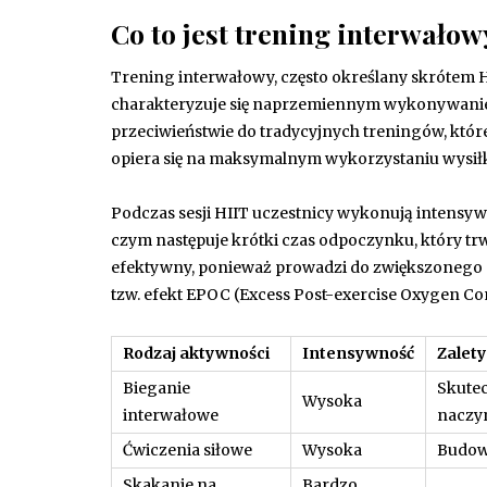
Co to jest trening interwałowy
Trening interwałowy, często określany skrótem HI
charakteryzuje się naprzemiennym wykonywanie
przeciwieństwie do tradycyjnych treningów, które
opiera się na maksymalnym wykorzystaniu wysił
Podczas sesji HIIT uczestnicy wykonują intensyw
czym następuje krótki czas odpoczynku, który trw
efektywny, ponieważ prowadzi do zwiększonego sp
tzw. efekt EPOC (Excess Post-exercise Oxygen C
Rodzaj aktywności
Intensywność
Zalety
Bieganie
Skutec
Wysoka
interwałowe
naczy
Ćwiczenia siłowe
Wysoka
Budowa
Skakanie na
Bardzo