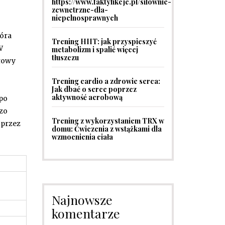
https://www.faktyfikcje.pl/silownie-
zewnetrzne-dla-
niepelnosprawnych
tóra
Trening HIIT: jak przyspieszyć
W
metabolizm i spalić więcej
tłuszczu
ałowy
Trening cardio a zdrowie serca:
Jak dbać o serce poprzez
aktywność aerobową
 po
dzo
Trening z wykorzystaniem TRX w
 przez
domu: Ćwiczenia z wstążkami dla
wzmocnienia ciała
Najnowsze
komentarze