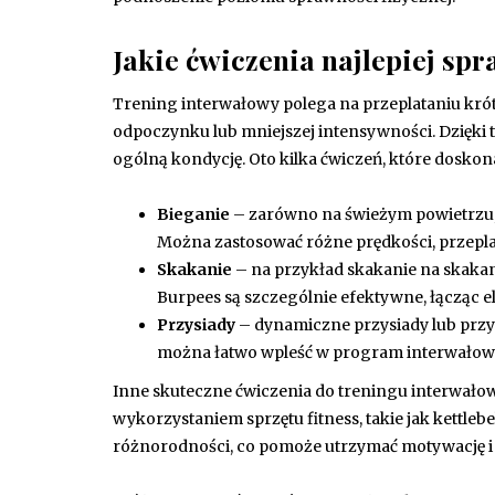
Jakie ćwiczenia najlepiej sp
Trening interwałowy polega na przeplataniu kró
odpoczynku lub mniejszej intensywności. Dzięki 
ogólną kondycję. Oto kilka ćwiczeń, które dosko
Bieganie
– zarówno na świeżym powietrzu, 
Można zastosować różne prędkości, przepla
Skakanie
– na przykład skakanie na skakanc
Burpees są szczególnie efektywne, łącząc e
Przysiady
– dynamiczne przysiady lub przy
można łatwo wpleść w program interwałow
Inne skuteczne ćwiczenia do treningu interwałow
wykorzystaniem sprzętu fitness, takie jak kettleb
różnorodności, co pomoże utrzymać motywację i 