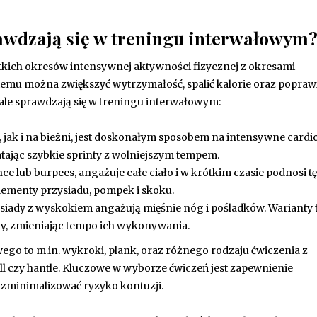
rawdzają się w treningu interwałowym
tkich okresów intensywnej aktywności fizycznej z okresami
temu można zwiększyć wytrzymałość, spalić kalorie oraz popraw
nale sprawdzają się w treningu interwałowym:
jak i na bieżni, jest doskonałym sposobem na intensywne cardio
tając szybkie sprinty z wolniejszym tempem.
e lub burpees, angażuje całe ciało i w krótkim czasie podnosi tę
lementy przysiadu, pompek i skoku.
siady z wyskokiem angażują mięśnie nóg i pośladków. Warianty 
y, zmieniając tempo ich wykonywania.
ego to m.in. wykroki, plank, oraz różnego rodzaju ćwiczenia z
ell czy hantle. Kluczowe w wyborze ćwiczeń jest zapewnienie
zminimalizować ryzyko kontuzji.