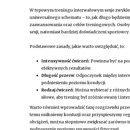
W typowym treningu interwałowym sesje zwykle
uniwersalnego schematu – to, jak długo będzie
zaawansowania oraz celów treningowych. Osoby 
sesji, natomiast bardziej doświadczeni sportowc
Podstawowe zasady, jakie warto uwzględnić, to:
Intensywność ćwiczeń
: Powinna być na po
efektywnych rezultatów.
Długość przerw
: Odpoczynek między interw
podniesieniu poziomu kondycji.
Rodzaj ćwiczeń
: Można wybierać z różnych 
siłowe, aby trening był zróżnicowany i inter
Warto również wprowadzić fazę rozgrzewki przed
temu unikniemy kontuzji oraz przyspieszymy rege
obciążeń, można stopniowo zwiększać zarówno int
podnoszenie poziomu sprawności fizycznej.