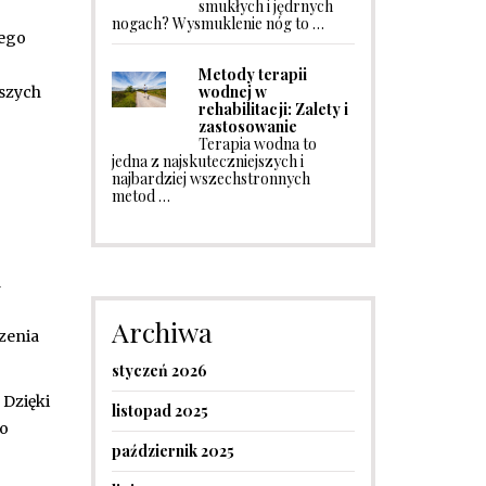
smukłych i jędrnych
nogach? Wysmuklenie nóg to …
nego
Metody terapii
wodnej w
tszych
rehabilitacji: Zalety i
zastosowanie
Terapia wodna to
jedna z najskuteczniejszych i
najbardziej wszechstronnych
metod …
a
Archiwa
czenia
styczeń 2026
 Dzięki
listopad 2025
do
październik 2025