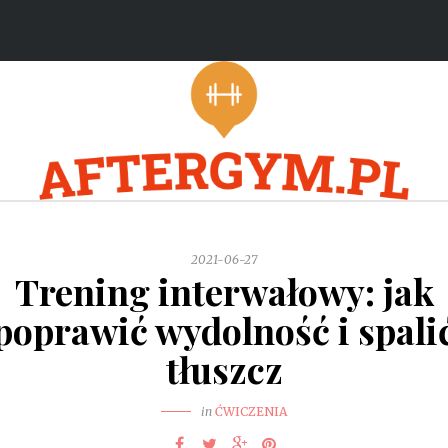
2021-06-27
Trening interwałowy: jak
poprawić wydolność i spali
tłuszcz
in
ĆWICZENIA