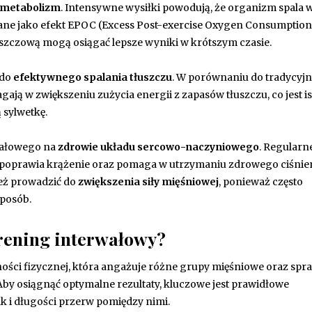
metabolizm
. Intensywne wysiłki powodują, że organizm spala w
znane jako efekt EPOC (Excess Post-exercise Oxygen Consumption
szczową mogą osiągać lepsze wyniki w krótszym czasie.
 do
efektywnego spalania tłuszczu
. W porównaniu do tradycyj
ają w zwiększeniu zużycia energii z zapasów tłuszczu, co jest i
 sylwetkę.
wałowego na
zdrowie układu sercowo-naczyniowego
. Regularn
poprawia krążenie oraz pomaga w utrzymaniu zdrowego ciśnie
ież prowadzić do
zwiększenia siły mięśniowej
, ponieważ często
posób.
rening interwałowy?
ści fizycznej, która angażuje różne grupy mięśniowe oraz spra
 Aby osiągnąć optymalne rezultaty, kluczowe jest prawidłowe
k i długości przerw pomiędzy nimi.