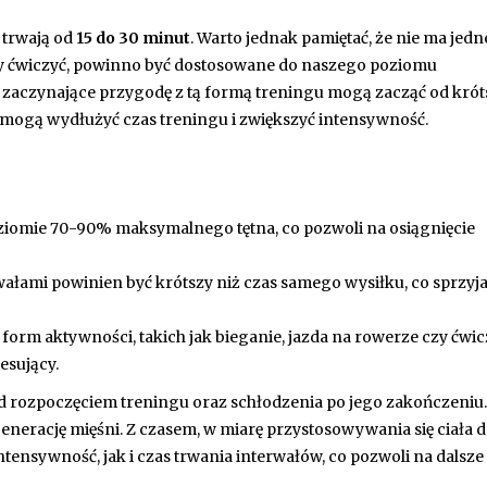
 trwają od
15 do 30 minut
. Warto jednak pamiętać, że nie ma jed
my ćwiczyć, powinno być dostosowane do naszego poziomu
zaczynające przygodę z tą formą treningu mogą zacząć od kró
y mogą wydłużyć czas treningu i zwiększyć intensywność.
ziomie 70-90% maksymalnego tętna, co pozwoli na osiągnięcie
ałami powinien być krótszy niż czas samego wysiłku, co sprzyj
form aktywności, takich jak bieganie, jazda na rowerze czy ćwi
esujący.
 rozpoczęciem treningu oraz schłodzenia po jego zakończeniu.
nerację mięśni. Z czasem, w miarę przystosowywania się ciała 
ensywność, jak i czas trwania interwałów, co pozwoli na dalsze