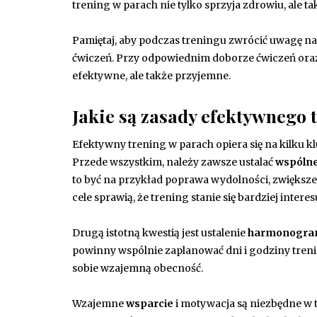
trening w parach nie tylko sprzyja zdrowiu, ale t
Pamiętaj, aby podczas treningu zwrócić uwagę n
ćwiczeń. Przy odpowiednim doborze ćwiczeń oraz
efektywne, ale także przyjemne.
Jakie są zasady efektywnego 
Efektywny trening w parach opiera się na kilku 
Przede wszystkim, należy zawsze ustalać
wspólne
to być na przykład poprawa wydolności, zwiększen
cele sprawią, że trening stanie się bardziej interes
Drugą istotną kwestią jest ustalenie
harmonogra
powinny wspólnie zaplanować dni i godziny tren
sobie wzajemną obecność.
Wzajemne
wsparcie
i motywacja są niezbędne w tr