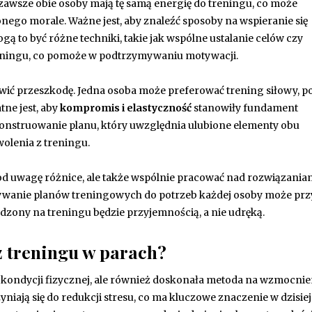
e zawsze obie osoby mają tę samą energię do treningu, co może
nego morale. Ważne jest, aby znaleźć sposoby na wspieranie się
 to być różne techniki, takie jak wspólne ustalanie celów czy
eningu, co pomoże w podtrzymywaniu motywacji.
wić przeszkodę. Jedna osoba może preferować trening siłowy, p
tne jest, aby
kompromis i elastyczność
stanowiły fundament
nstruowanie planu, który uwzględnia ulubione elementy obu
olenia z treningu.
 pod uwagę różnice, ale także wspólnie pracować nad rozwiązaniam
ywanie planów treningowych do potrzeb każdej osoby może prz
pędzony na treningu będzie przyjemnością, a nie udręką.
 z treningu w parach?
 kondycji fizycznej, ale również doskonała metoda na wzmocnie
iają się do redukcji stresu, co ma kluczowe znaczenie w dzisie