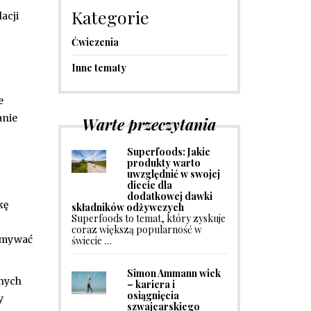
Kategorie
acji
Ćwiczenia
Inne tematy
e
anie
Warte przeczytania
Superfoods: Jakie
produkty warto
uwzględnić w swojej
diecie dla
dodatkowej dawki
kę
składników odżywczych
Superfoods to temat, który zyskuje
coraz większą popularność w
zymywać
świecie …
Simon Ammann wiek
anych
– kariera i
osiągnięcia
y
szwajcarskiego