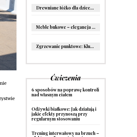
Drewniane łóżko dla dziecka – oryginalne pomysły na aranżację pokoju malucha
Meble bukowe – elegancja i trwałość w Twoim wnętrzu
Zgrzewanie punktowe: Kluczowe informacje i zastosowania w przemyśle
Ćwiczenia
nie
6 sposobów na poprawę kontroli
nad własnym ciałem
zystwie
Odżywki białkowe: Jak działają i
jakie efekty przynoszą przy
regularnym stosowaniu
Trening interwałowy na brzuch –