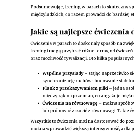
Podsumowując, trening w parach to skuteczny sp
międzyludzkich, co razem prowadzi do bardziej e
Jakie są najlepsze ćwiczeni
Ćwiczenia w parach to doskonały sposób na zwi
treningi mogą przybrać różne formy, od ćwiczeń 
oraz możliwość rywalizacji. Oto kilka popularny
Wspólne przysiady
– stając naprzeciwko si
synchronizację ruchów i budowanie stabilnoś
Plank z przekazywaniem piłki
– jedna osob
między rąk na przemian, co angażuje mięśn
Ćwiczenia na równowagę
– można spróbow
lub próbować zrzucić z równowagi. Takie ćw
Wszystkie te ćwiczenia można dostosować do po
można wprowadzić większą intensywność, a dla p