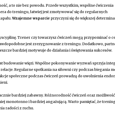
ość, a to nie bez powodu. Przede wszystkim, wspólne ćwiczenia
a do treningu, łatwiej jest zmotywować się do regularnych
zapału.
Wzajemne wsparcie
przyczyni się do większej determina
scyplinę. Trener czy towarzysz ćwiczeń mogą przypominać o ce
 prawdopodobne jest zrezygnowanie z treningu. Dodatkowo, partn
 jeszcze bardziej motywuje do działania i świętowania sukcesów.
t budowanie więzi. Wspólne pokonywanie wyzwań sprzyja integr
e relacje. Regularne spotkania na siłowni czy podczas biegania 
rakcje społeczne podczas ćwiczeń prowadzą do uwolnienia endorf
ieni.
 znacznie bardziej zabawny. Różnorodność ćwiczeń oraz możliwość
ej monotonno i bardziej angażującą. Warto pamiętać, że trening
nia radości z ruchu.