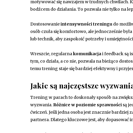
motywować się nawzajem w trudnych chwilach. Ki
bodźcem do działania. To pozwala nie tylko na leps
Dostosowanie
intensywności treningu
do możliw
osób czuła się komfortowo, ale jednocześnie by
lub technik, aby zaspokoić potrzeby i umiejętnośc
Wreszcie, regularna
komunikacja
i feedback są 
tym, co działa, a co nie, pozwala na bieżąco dos
temu trening staje się bardziej efektywny i przyj
Jakie są najczęstsze wyzwani
Trening w parach to doskonały sposób na zwiększ
wyzwania.
Różnice w poziomie sprawności
są je
ćwiczeń. Jeśli jedna osoba jest znacznie bardziej 
partnera. Dlatego kluczowe jest, aby dopasować 