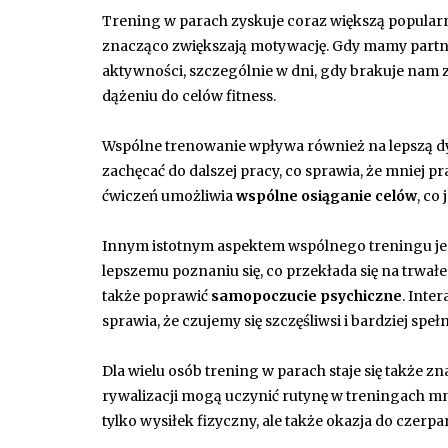
Trening w parach zyskuje coraz większą popularn
znacząco zwiększają motywację. Gdy mamy partner
aktywności, szczególnie w dni, gdy brakuje nam 
dążeniu do celów fitness.
Wspólne trenowanie wpływa również na lepszą dy
zachęcać do dalszej pracy, co sprawia, że mniej
ćwiczeń umożliwia
wspólne osiąganie celów
, co
Innym istotnym aspektem wspólnego treningu jes
lepszemu poznaniu się, co przekłada się na trwał
także poprawić
samopoczucie psychiczne
. Inte
sprawia, że czujemy się szczęśliwsi i bardziej spełn
Dla wielu osób trening w parach staje się także
rywalizacji mogą uczynić rutynę w treningach mni
tylko wysiłek fizyczny, ale także okazja do czerpa