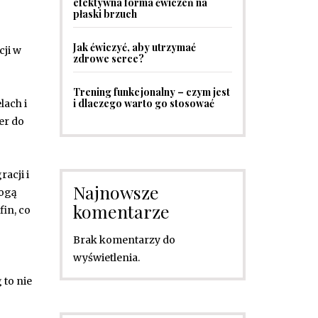
efektywna forma ćwiczeń na
płaski brzuch
Jak ćwiczyć, aby utrzymać
cji w
zdrowe serce?
Trening funkcjonalny – czym jest
i dlaczego warto go stosować
lach i
er do
acji i
Najnowsze
mogą
komentarze
in, co
Brak komentarzy do
wyświetlenia.
 to nie