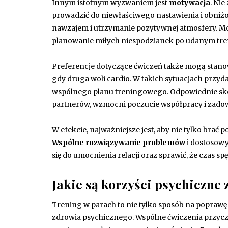
Innym istotnym wyzwaniem jest
motywacja
. Ni
prowadzić do niewłaściwego nastawienia i obniżo
nawzajem i utrzymanie pozytywnej atmosfery. Mogą
planowanie miłych niespodzianek po udanym tr
Preferencje dotyczące ćwiczeń także mogą stano
gdy druga woli cardio. W takich sytuacjach przyda
wspólnego planu treningowego. Odpowiednie sko
partnerów, wzmocni poczucie współpracy i zadow
W efekcie, najważniejsze jest, aby nie tylko brać
Wspólne rozwiązywanie problemów
i dostosow
się do umocnienia relacji oraz sprawić, że czas s
Jakie są korzyści psychiczne
Trening w parach to nie tylko sposób na poprawę
zdrowia psychicznego. Wspólne ćwiczenia przyczyn