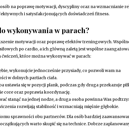
osób na poprawę motywacji, dyscypliny oraz na wzmacnianie rel
fektywnych i satysfakcjonujących doświadczeń fitness.
a do wykonywania w parach?
ększenie motywacji oraz poprawę efektów treningowych. Wspóln
siłowych po cardio, a ich główną zaletą jest wspólne zaangażow
ch ćwiczeń, które można wykonywać w parach:
ebie, wykonujcie jednocześnie przysiady, co pozwoli wam na
ci w dolnych partiach ciała.
a ustawia się w pozycji plank, podczas gdy druga przekazuje pił
ie core oraz poprawia koordynację.
ać stanąć na jednej nodze, a druga osoba powinna Was podtr
iczenia rozwijają stabilność i wzmacniają mięśnie głębokie.
ziomu sprawności obu partnerów. Dla osób bardziej zaawansow
oczątkujących warto skupić się na technice. Dobrze zaplanowan