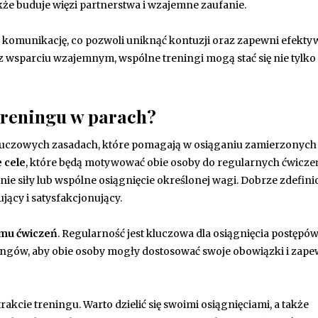
akże buduje więzi partnerstwa i wzajemne zaufanie.
a komunikację, co pozwoli uniknąć kontuzji oraz zapewni efekt
 wsparciu wzajemnym, wspólne treningi mogą stać się nie tylko
treningu w parach?
kluczowych zasadach, które pomagają w osiąganiu zamierzonych 
 cele
, które będą motywować obie osoby do regularnych ćwicze
ie siły lub wspólne osiągnięcie określonej wagi. Dobrze zdefin
ujący i satysfakcjonujący.
mu ćwiczeń
. Regularność jest kluczowa dla osiągnięcia postępów
ingów, aby obie osoby mogły dostosować swoje obowiązki i zape
akcie treningu. Warto dzielić się swoimi osiągnięciami, a także