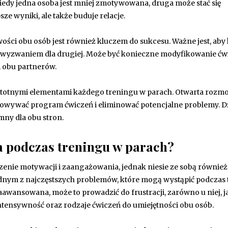
edy jedna osoba jest mniej zmotywowana, druga może stać się
ze wyniki, ale także buduje relacje.
ości obu osób jest również kluczem do sukcesu. Ważne jest, aby
ła wyzwaniem dla drugiej. Może być konieczne modyfikowanie ćw
i obu partnerów.
istotnymi elementami każdego treningu w parach. Otwarta rozm
tosowywać program ćwiczeń i eliminować potencjalne problemy. D
emny dla obu stron.
a podczas treningu w parach?
enie motywacji i zaangażowania, jednak niesie ze sobą również
dnym z najczęstszych problemów, które mogą wystąpić podczas 
zaawansowana, może to prowadzić do frustracji, zarówno u niej, ja
intensywność oraz rodzaje ćwiczeń do umiejętności obu osób.