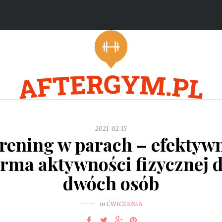
2021-02-15
rening w parach – efektyw
orma aktywności fizycznej d
dwóch osób
in
ĆWICZENIA