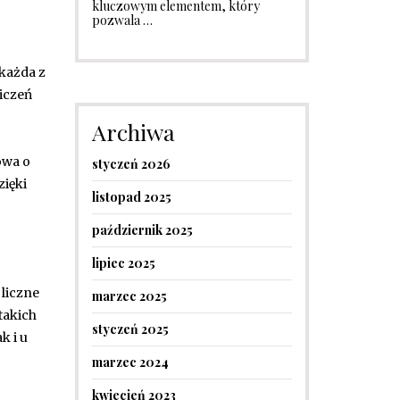
kluczowym elementem, który
pozwala …
 każda z
iczeń
Archiwa
owa o
styczeń 2026
zięki
listopad 2025
październik 2025
lipiec 2025
 liczne
marzec 2025
takich
styczeń 2025
k i u
marzec 2024
kwiecień 2023