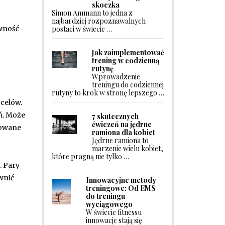
skoczka
Simon Ammann to jedna z
najbardziej rozpoznawalnych
postaci w świecie …
ywność
Jak zaimplementować
trening w codzienną
rutynę
Wprowadzenie
treningu do codziennej
rutyny to krok w stronę lepszego …
celów.
ń. Może
7 skutecznych
ćwiczeń na jędrne
iowane
ramiona dla kobiet
Jędrne ramiona to
marzenie wielu kobiet,
które pragną nie tylko …
. Pary
wnić
Innowacyjne metody
treningowe: Od EMS
do treningu
wyciągowego
W świecie fitnessu
innowacje stają się