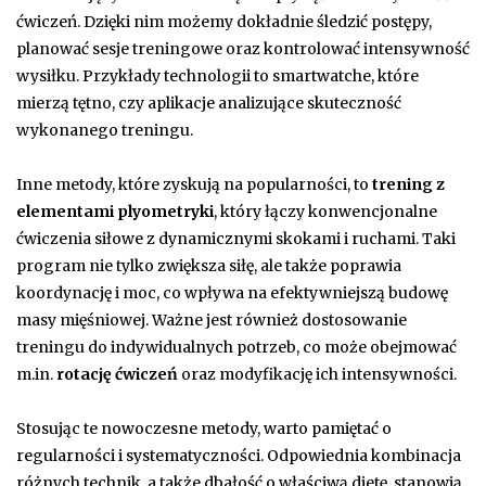
ćwiczeń. Dzięki nim możemy dokładnie śledzić postępy,
planować sesje treningowe oraz kontrolować intensywność
wysiłku. Przykłady technologii to smartwatche, które
mierzą tętno, czy aplikacje analizujące skuteczność
wykonanego treningu.
Inne metody, które zyskują na popularności, to
trening z
elementami plyometryki
, który łączy konwencjonalne
ćwiczenia siłowe z dynamicznymi skokami i ruchami. Taki
program nie tylko zwiększa siłę, ale także poprawia
koordynację i moc, co wpływa na efektywniejszą budowę
masy mięśniowej. Ważne jest również dostosowanie
treningu do indywidualnych potrzeb, co może obejmować
m.in.
rotację ćwiczeń
oraz modyfikację ich intensywności.
Stosując te nowoczesne metody, warto pamiętać o
regularności i systematyczności. Odpowiednia kombinacja
różnych technik, a także dbałość o właściwą dietę, stanowią