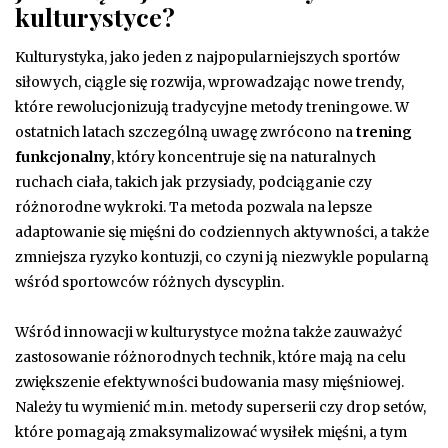
kulturystyce?
Kulturystyka, jako jeden z najpopularniejszych sportów
siłowych, ciągle się rozwija, wprowadzając nowe trendy,
które rewolucjonizują tradycyjne metody treningowe. W
ostatnich latach szczególną uwagę zwrócono na
trening
funkcjonalny
, który koncentruje się na naturalnych
ruchach ciała, takich jak przysiady, podciąganie czy
różnorodne wykroki. Ta metoda pozwala na lepsze
adaptowanie się mięśni do codziennych aktywności, a także
zmniejsza ryzyko kontuzji, co czyni ją niezwykle popularną
wśród sportowców różnych dyscyplin.
Wśród innowacji w kulturystyce można także zauważyć
zastosowanie różnorodnych technik, które mają na celu
zwiększenie efektywności budowania masy mięśniowej.
Należy tu wymienić m.in. metody superserii czy drop setów,
które pomagają zmaksymalizować wysiłek mięśni, a tym