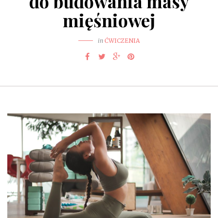
do budowania masy
mięśniowej
in
ĆWICZENIA