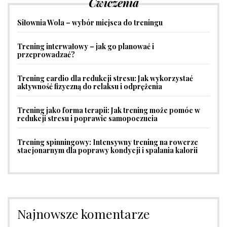
Ćwiczenia
Siłownia Wola – wybór miejsca do treningu
Trening interwałowy – jak go planować i
przeprowadzać?
Trening cardio dla redukcji stresu: Jak wykorzystać
aktywność fizyczną do relaksu i odprężenia
Trening jako forma terapii: Jak trening może pomóc w
redukcji stresu i poprawie samopoczucia
Trening spinningowy: Intensywny trening na rowerze
stacjonarnym dla poprawy kondycji i spalania kalorii
Najnowsze komentarze