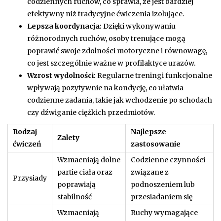
codziennych ruchów, co sprawia, że jest bardziej
efektywny niż tradycyjne ćwiczenia izolujące.
Lepsza koordynacja:
Dzięki wykonywaniu
różnorodnych ruchów, osoby trenujące mogą
poprawić swoje zdolności motoryczne i równowagę,
co jest szczególnie ważne w profilaktyce urazów.
Wzrost wydolności:
Regularne treningi funkcjonalne
wpływają pozytywnie na kondycję, co ułatwia
codzienne zadania, takie jak wchodzenie po schodach
czy dźwiganie ciężkich przedmiotów.
Rodzaj
Najlepsze
Zalety
ćwiczeń
zastosowanie
Wzmacniają dolne
Codzienne czynności
partie ciała oraz
związane z
Przysiady
poprawiają
podnoszeniem lub
stabilność
przesiadaniem się
Wzmacniają
Ruchy wymagające