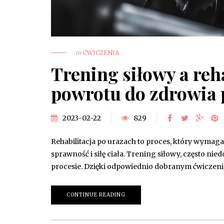
in
ĆWICZENIA
Trening siłowy a reha
powrotu do zdrowia 
2023-02-22
829
Rehabilitacja po urazach to proces, który wymaga
sprawność i siłę ciała. Trening siłowy, często n
procesie. Dzięki odpowiednio dobranym ćwiczen
CONTINUE READING