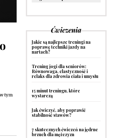
Ćwiczenia
do
Jakie są najlepsze treningi na
poprawę techniki jazdy na
nartach?
Trening jogi dla seniorów:
Równowaga, elastyczność i
relaks dla zdrowia ciała i umysłu
15 minut treningu, które
 w tym
wystarczą
Jak ćwiczyć, aby poprawić
stabilność stawów?
7 skutecznych ćwiczeń na jędrne
brzuch dla mężczyzn