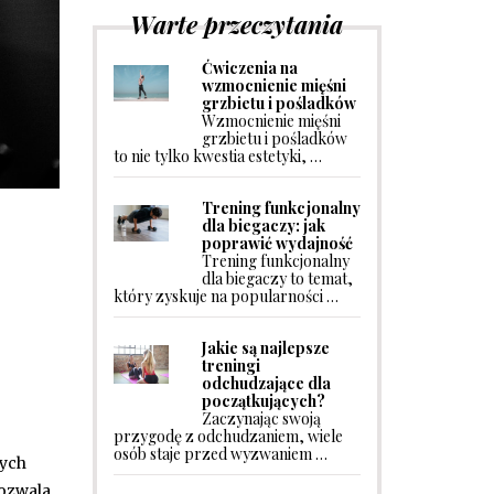
Warte przeczytania
Ćwiczenia na
wzmocnienie mięśni
grzbietu i pośladków
Wzmocnienie mięśni
grzbietu i pośladków
to nie tylko kwestia estetyki, …
Trening funkcjonalny
dla biegaczy: jak
poprawić wydajność
Trening funkcjonalny
dla biegaczy to temat,
który zyskuje na popularności …
Jakie są najlepsze
treningi
odchudzające dla
początkujących?
Zaczynając swoją
przygodę z odchudzaniem, wiele
osób staje przed wyzwaniem …
nych
pozwala