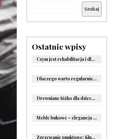
Szukaj
Ostatnie wpisy
Czym jest rehabilitacja i dlaczego jest kluczowa dla powrotu do zdrowia?
Dlaczego warto regularnie odwiedzać stomatologa?
Drewniane łóżko dla dziecka – oryginalne pomysły na aranżację pokoju malucha
Meble bukowe – elegancja i trwałość w Twoim wnętrzu
Zgrzewanie punktowe: Kluczowe informacje i zastosowania w przemyśle