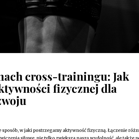
mach cross-trainingu: Jak
ktywności fizycznej dla
zwoju
je sposób, w jaki postrzegamy aktywność fizyczną. Łączenie róż
ćwiczenia siłowe, nie tylko zwiększa naszą wydolność, ale także 