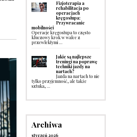
Fizjoterapia a
rehabilitacja po
operacjach
kręgosłupa:
Przywracanie
mobilności
Operacje kręgosłupa to często
kluczowy krok w walce z
przewlekłymi …
Jakie są najlepsze
treningi na poprawę
techniki jazdy na
nartach?
Jazda na nartach to nie
tylko przyjemność, ale także
sztuka, …
Archiwa
styczeń 2026