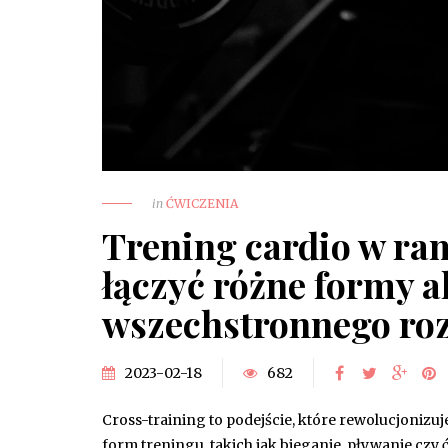
in
ĆWICZENIA
Trening cardio w ra
łączyć różne formy a
wszechstronnego ro
2023-02-18
682
Cross-training to podejście, które rewolucjonizu
form treningu, takich jak bieganie, pływanie czy 