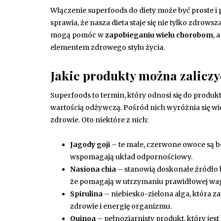
Włączenie superfoods do diety może być proste i 
sprawia, że nasza dieta staje się nie tylko zdrow
mogą pomóc w
zapobieganiu wielu chorobom
, 
elementem zdrowego stylu życia.
Jakie produkty można zaliczy
Superfoods to termin, który odnosi się do produ
wartością odżywczą. Pośród nich wyróżnia się w
zdrowie. Oto niektóre z nich:
Jagody goji
– te małe, czerwone owoce są bo
wspomagają układ odpornościowy.
Nasiona chia
– stanowią doskonałe źródło 
że pomagają w utrzymaniu prawidłowej wag
Spirulina
– niebiesko-zielona alga, która z
zdrowie i energię organizmu.
Quinoa
– pełnoziarnisty produkt, który jest