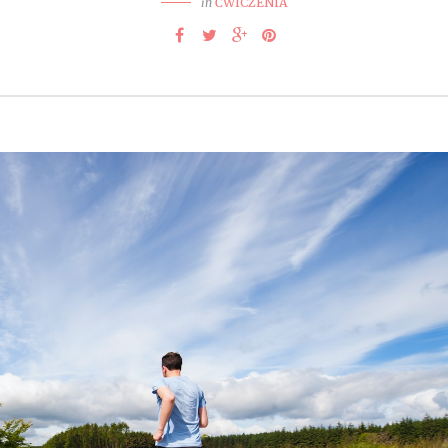
in
ĆWICZENIA