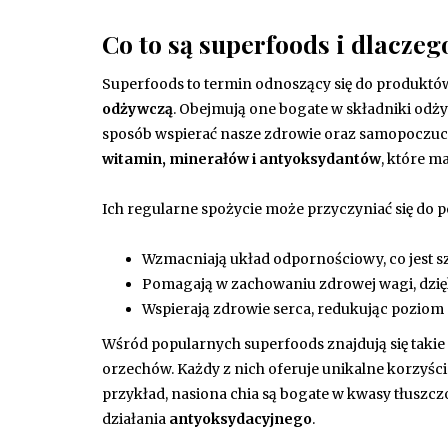
Co to są superfoods i dlaczeg
Superfoods to termin odnoszący się do produktó
odżywczą
. Obejmują one bogate w składniki odż
sposób wspierać nasze zdrowie oraz samopoczucie
witamin, minerałów i antyoksydantów
, które m
Ich regularne spożycie może przyczyniać się do
Wzmacniają układ odpornościowy, co jest szc
Pomagają w zachowaniu zdrowej wagi, dzięki
Wspierają zdrowie serca, redukując poziom 
Wśród popularnych superfoods znajdują się takie p
orzechów. Każdy z nich oferuje unikalne korzyści
przykład, nasiona chia są bogate w kwasy tłuszcz
działania
antyoksydacyjnego
.