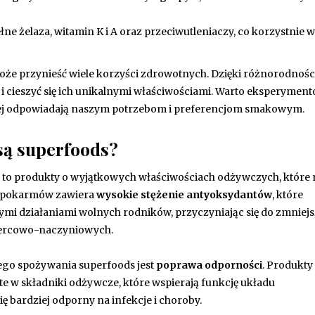
pełne żelaza, witamin K i A oraz przeciwutleniaczy, co korzystnie
że przynieść wiele korzyści zdrowotnych. Dzięki różnorodności
i cieszyć się ich unikalnymi właściwościami. Warto eksperyment
epiej odpowiadają naszym potrzebom i preferencjom smakowym.
są superfoods?
, to produkty o wyjątkowych właściwościach odżywczych, które
ch pokarmów zawiera
wysokie stężenie antyoksydantów
, które
i działaniami wolnych rodników, przyczyniając się do zmniejs
 sercowo-naczyniowych.
ego spożywania superfoods jest
poprawa odporności
. Produkty 
gate w składniki odżywcze, które wspierają funkcję układu
 bardziej odporny na infekcje i choroby.