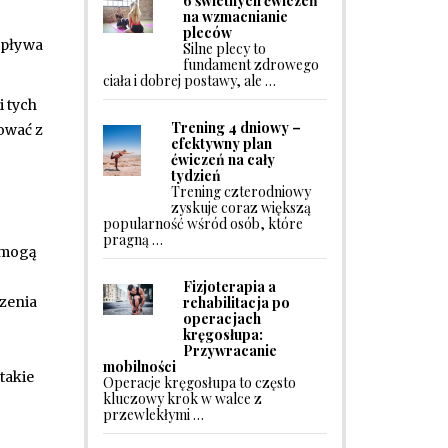
6 świetnych ćwiczeń
na wzmacnianie
pleców
 wpływa
Silne plecy to
fundament zdrowego
ciała i dobrej postawy, ale …
 tych
Trening 4 dniowy –
ować z
efektywny plan
ćwiczeń na cały
tydzień
Trening czterodniowy
zyskuje coraz większą
popularność wśród osób, które
pragną …
 mogą
Fizjoterapia a
rehabilitacja po
zenia
operacjach
kręgosłupa:
Przywracanie
mobilności
takie
Operacje kręgosłupa to często
kluczowy krok w walce z
przewlekłymi …