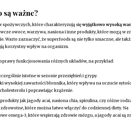
o są ważne?
w spożywczych, które charakteryzują się
wyjątkowo wysoką war
ywcze owoce, warzywa, nasiona i inne produkty, które mogą w z
. Warto zaznaczyć, że superfoods są nie tylko smaczne, ale takż
ają korzystny wpływ na organizm.
 poprawy funkcjonowania różnych układów, na przykład:
zególnie istotne w sezonie przeziębień i grypy.
 wysokiej zawartości błonnika, który wpływa na uczucie sytośc
cholesterolu i poprawiając krążenie.
rodukty jak jagody acai, nasiona chia, spirulina, czy różne rodz
 zdrowotne, które można łatwo włączyć do codziennej diety. Na
owe omega-3, które wspierają zdrowie mózgu, a jagody acai są z