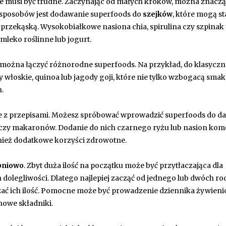
e musi być trudne. Zaczynając od małych kroków, można znacz
h sposobów jest dodawanie superfoods do
szejków
, które mogą sta
zekąską. Wysokobiałkowe nasiona chia, spirulina czy szpinak 
mleko roślinne lub jogurt.
h można łączyć różnorodne superfoods. Na przykład, do klasyczn
włoskie, quinoa lub jagody goji, które nie tylko wzbogacą smak,
.
 z przepisami. Możesz spróbować wprowadzić superfoods do d
z czy makaronów. Dodanie do nich czarnego ryżu lub nasion kom
wnież dodatkowe korzyści zdrowotne.
pniowo
. Zbyt duża ilość na początku może być przytłaczająca dla
dolegliwości. Dlatego najlepiej zacząć od jednego lub dwóch r
szać ich ilość. Pomocne może być prowadzenie dziennika żywien
nowe składniki.