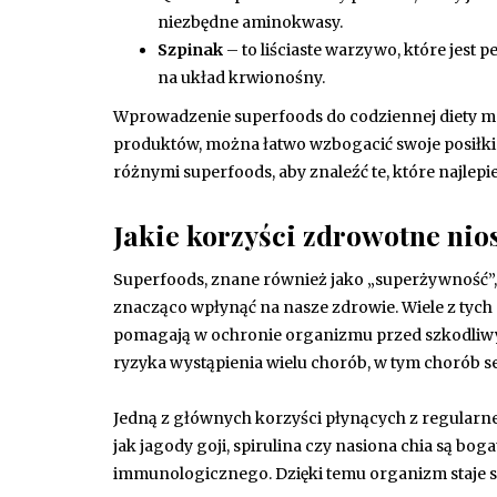
niezbędne aminokwasy.
Szpinak
– to liściaste warzywo, które jest 
na układ krwionośny.
Wprowadzenie superfoods do codziennej diety mo
produktów, można łatwo wzbogacić swoje posiłki 
różnymi superfoods, aby znaleźć te, które najl
Jakie korzyści zdrowotne nio
Superfoods, znane również jako „superżywność”
znacząco wpłynąć na nasze zdrowie. Wiele z ty
pomagają w ochronie organizmu przed szkodliwym
ryzyka wystąpienia wielu chorób, w tym chorób
Jedną z głównych korzyści płynących z regularn
jak jagody goji, spirulina czy nasiona chia są bo
immunologicznego. Dzięki temu organizm staje się