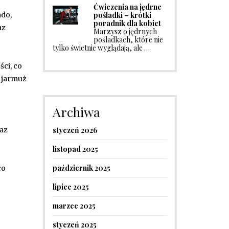
Ćwiczenia na jędrne
pośladki – krótki
ado,
poradnik dla kobiet
az
Marzysz o jędrnych
pośladkach, które nie
tylko świetnie wyglądają, ale …
ści, co
k jarmuż
Archiwa
styczeń 2026
raz
listopad 2025
październik 2025
co
lipiec 2025
marzec 2025
styczeń 2025