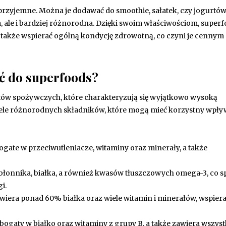
przyjemne. Można je dodawać do smoothie, sałatek, czy jogurtów
sza, ale i bardziej różnorodna. Dzięki swoim właściwościom, super
a także wspierać ogólną kondycję zdrowotną, co czyni je cennym
ć do superfoods?
któw spożywczych, które charakteryzują się wyjątkowo wysoką
iele różnorodnych składników, które mogą mieć korzystny wpły
gate w przeciwutleniacze, witaminy oraz minerały, a także
błonnika, białka, a również kwasów tłuszczowych omega-3, co s
i.
awiera ponad 60% białka oraz wiele witamin i minerałów, wspiera
 bogaty w białko oraz witaminy z grupy B, a także zawiera wszyst