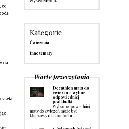
wyświetlenia.
, co
foods
Kategorie
Ćwiczenia
Inne tematy
w na
Warte przeczytania
Decathlon mata do
ćwiczeń – wybór
odpowiedniej
prawia,
podkładki
Wybór odpowiedniej
maty do ćwiczeń może być
jąc
kluczowy dla komfortu …
kie