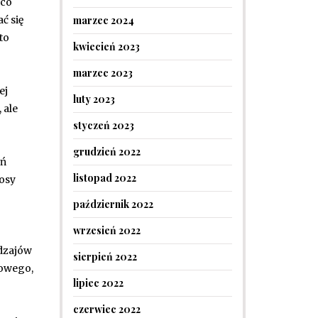
ąco
marzec 2024
ć się
to
kwiecień 2023
marzec 2023
ej
luty 2023
 ale
styczeń 2023
grudzień 2022
ań
listopad 2022
osy
październik 2022
wrzesień 2022
odzajów
sierpień 2022
iowego,
lipiec 2022
czerwiec 2022