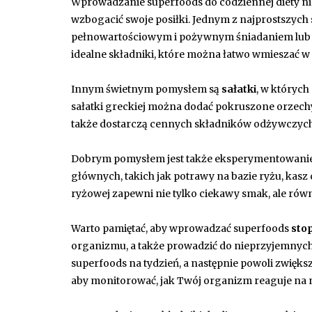
Wprowadzanie superfoods do codziennej diety ni
wzbogacić swoje posiłki. Jednym z najprostszyc
pełnowartościowym i pożywnym śniadaniem lub pr
idealne składniki, które można łatwo wmieszać w 
Innym świetnym pomysłem są
sałatki
, w któryc
sałatki greckiej można dodać pokruszone orzechy 
także dostarczą cennych składników odżywczych
Dobrym pomysłem jest także eksperymentowanie
głównych, takich jak potrawy na bazie ryżu, kas
ryżowej zapewni nie tylko ciekawy smak, ale ró
Warto pamiętać, aby wprowadzać superfoods
sto
organizmu, a także prowadzić do nieprzyjemnych 
superfoods na tydzień, a następnie powoli zwięk
aby monitorować, jak Twój organizm reaguje na 