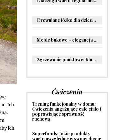
Dlaczego warto regularnie odwiedzać stomatologa?
Drewniane łóżko dla dziecka – oryginalne pomysły na aranżację pokoju malucha
Meble bukowe – elegancja i trwałość w Twoim wnętrzu
Zgrzewanie punktowe: Kluczowe informacje i zastosowania w przemyśle
Ćwiczenia
owe
Trening funkcjonalny w domu:
ie. Ich
Ćwiczenia angażujące całe ciało i
zną.
poprawiające sprawność
ruchową
am
aby ich
Superfoods: Jakie produkty
warto uwzględnić w swojej diecie