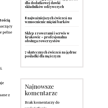
dla dodatkowej dawki
składników odżywczych
8 najważniejszych ćwiczeń na
tością
wzmocnienie mięśni barków
naczący
e pełne
Sklep z rowerami i serwis w
Krakowie – profesjonalna
obsługa rowerzystów
7 skutecznych ćwiczeń na jędrne
pośladki dla mężczyzn
i.
aje
Najnowsze
komentarze
nane z
Brak komentarzy do