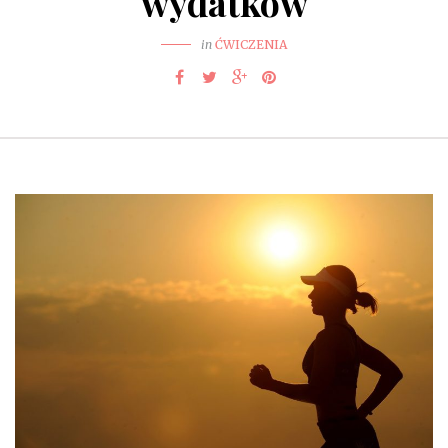
wydatków
in
ĆWICZENIA