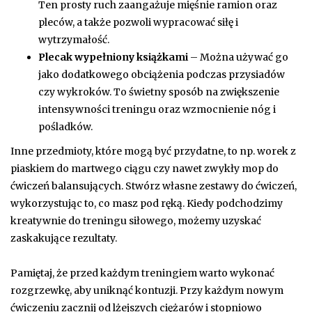
Ten prosty ruch zaangażuje mięśnie ramion oraz
pleców, a także pozwoli wypracować siłę i
wytrzymałość.
Plecak wypełniony książkami
– Można używać go
jako dodatkowego obciążenia podczas przysiadów
czy wykroków. To świetny sposób na zwiększenie
intensywności treningu oraz wzmocnienie nóg i
pośladków.
Inne przedmioty, które mogą być przydatne, to np. worek z
piaskiem do martwego ciągu czy nawet zwykły mop do
ćwiczeń balansujących. Stwórz własne zestawy do ćwiczeń,
wykorzystując to, co masz pod ręką. Kiedy podchodzimy
kreatywnie do treningu siłowego, możemy uzyskać
zaskakujące rezultaty.
Pamiętaj, że przed każdym treningiem warto wykonać
rozgrzewkę, aby uniknąć kontuzji. Przy każdym nowym
ćwiczeniu zacznij od lżejszych ciężarów i stopniowo