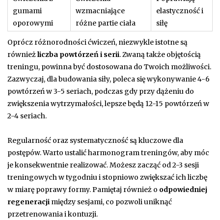
gumami
wzmacniające
elastyczność i
oporowymi
różne partie ciała
siłę
Oprócz różnorodności ćwiczeń, niezwykle istotne są
również
liczba powtórzeń i serii
. Zwaną także objętością
treningu, powinna być dostosowana do Twoich możliwości.
Zazwyczaj, dla budowania siły, poleca się wykonywanie 4-6
powtórzeń w 3-5 seriach, podczas gdy przy dążeniu do
zwiększenia wytrzymałości, lepsze będą 12-15 powtórzeń w
2-4 seriach.
Regularność oraz systematyczność są kluczowe dla
postępów. Warto ustalić harmonogram treningów, aby móc
je konsekwentnie realizować. Możesz zacząć od 2-3 sesji
treningowych w tygodniu i stopniowo zwiększać ich liczbę
w miarę poprawy formy. Pamiętaj również o
odpowiedniej
regeneracji
między sesjami, co pozwoli uniknąć
przetrenowania i kontuzji.