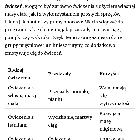
ćwiczeń
. Mogą to być zarówno ćwiczenia z użyciem własnej
masy ciała, jak i z wykorzystaniem prostych sprzętów,
takich jak hantle czy gumy oporowe. Warto włączyć do
programu takie elementy, jak przysiady, martwy ciąg,
pompki czy wykroki. Dzięki temu zaangażujesz różne
grupy mięśniowe i unikniesz rutyny, co dodatkowo
zmotywuje Cię do ćwiczeń.
Rodzaj
Przykłady
Korzyści
ćwiczenia
Ćwiczenia z
Wzmacniają
Przysiady, pompki,
własną masą
siłę i
planki
ciała
wytrzymałość
Rozwijają
Ćwiczenia z
Wyciskanie, martwy
masę
hantlami
ciąg
mięśniową
Ćwiczenia z
Ćwiczenia
Poprawiają