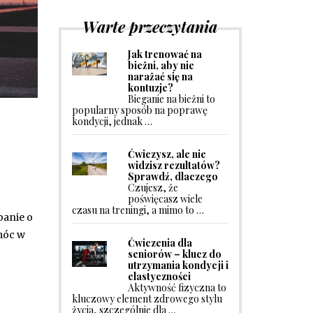
Warte przeczytania
Jak trenować na
bieżni, aby nie
narażać się na
kontuzje?
Bieganie na bieżni to
popularny sposób na poprawę
kondycji, jednak …
Ćwiczysz, ale nie
widzisz rezultatów?
Sprawdź, dlaczego
Czujesz, że
poświęcasz wiele
czasu na treningi, a mimo to …
banie o
móc w
Ćwiczenia dla
seniorów – klucz do
utrzymania kondycji i
elastyczności
Aktywność fizyczna to
kluczowy element zdrowego stylu
życia, szczególnie dla …