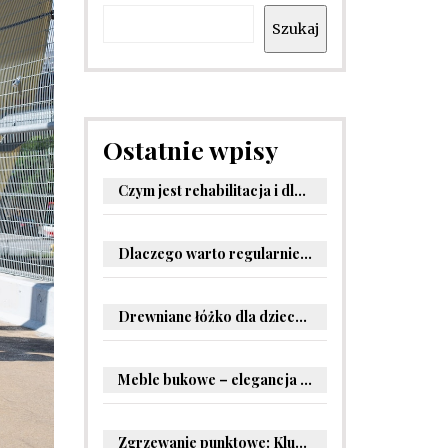
Szukaj
Ostatnie wpisy
Czym jest rehabilitacja i dlaczego jest kluczowa dla powrotu do zdrowia?
Dlaczego warto regularnie odwiedzać stomatologa?
Drewniane łóżko dla dziecka – oryginalne pomysły na aranżację pokoju malucha
Meble bukowe – elegancja i trwałość w Twoim wnętrzu
Zgrzewanie punktowe: Kluczowe informacje i zastosowania w przemyśle