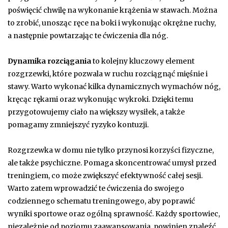
poświęcić chwilę na wykonanie krążenia w stawach. Można
to zrobić, unosząc ręce na boki i wykonując okrężne ruchy,
a następnie powtarzając te ćwiczenia dla nóg.
Dynamika rozciągania
to kolejny kluczowy element
rozgrzewki, które pozwala w ruchu rozciągnąć mięśnie i
stawy. Warto wykonać kilka dynamicznych wymachów nóg,
kręcąc rękami oraz wykonując wykroki. Dzięki temu
przygotowujemy ciało na większy wysiłek, a także
pomagamy zmniejszyć ryzyko kontuzji.
Rozgrzewka w domu nie tylko przynosi korzyści fizyczne,
ale także psychiczne. Pomaga skoncentrować umysł przed
treningiem, co może zwiększyć efektywność całej sesji.
Warto zatem wprowadzić te ćwiczenia do swojego
codziennego schematu treningowego, aby poprawić
wyniki sportowe oraz ogólną sprawność. Każdy sportowiec,
niezależnie od poziomu zaawansowania, powinien znaleźć