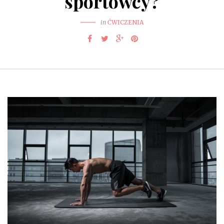
sportowcy?
in
ĆWICZENIA