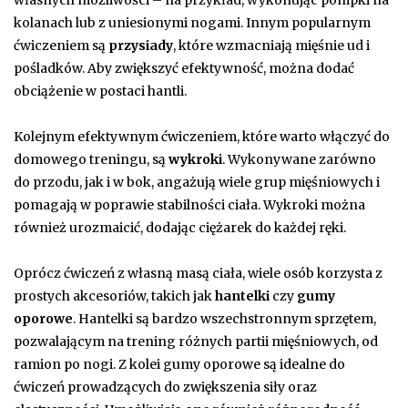
własnych możliwości – na przykład, wykonując pompki na
kolanach lub z uniesionymi nogami. Innym popularnym
ćwiczeniem są
przysiady
, które wzmacniają mięśnie ud i
pośladków. Aby zwiększyć efektywność, można dodać
obciążenie w postaci hantli.
Kolejnym efektywnym ćwiczeniem, które warto włączyć do
domowego treningu, są
wykroki
. Wykonywane zarówno
do przodu, jak i w bok, angażują wiele grup mięśniowych i
pomagają w poprawie stabilności ciała. Wykroki można
również urozmaicić, dodając ciężarek do każdej ręki.
Oprócz ćwiczeń z własną masą ciała, wiele osób korzysta z
prostych akcesoriów, takich jak
hantelki
czy
gumy
oporowe
. Hantelki są bardzo wszechstronnym sprzętem,
pozwalającym na trening różnych partii mięśniowych, od
ramion po nogi. Z kolei gumy oporowe są idealne do
ćwiczeń prowadzących do zwiększenia siły oraz