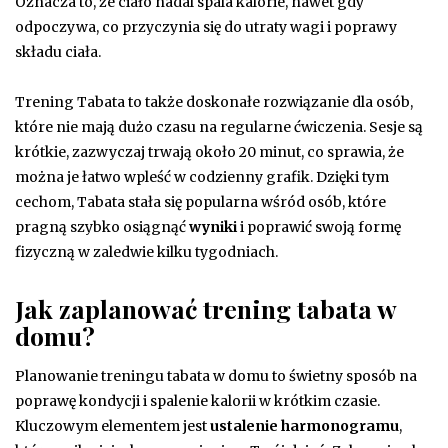
Oznacza to, że ciało nadal spala kalorie, nawet gdy
odpoczywa, co przyczynia się do utraty wagi i poprawy
składu ciała.
Trening Tabata to także doskonałe rozwiązanie dla osób,
które nie mają dużo czasu na regularne ćwiczenia. Sesje są
krótkie, zazwyczaj trwają około 20 minut, co sprawia, że
można je łatwo wpleść w codzienny grafik. Dzięki tym
cechom, Tabata stała się popularna wśród osób, które
pragną szybko osiągnąć
wyniki
i poprawić swoją formę
fizyczną w zaledwie kilku tygodniach.
Jak zaplanować trening tabata w
domu?
Planowanie treningu tabata w domu to świetny sposób na
poprawę kondycji i spalenie kalorii w krótkim czasie.
Kluczowym elementem jest
ustalenie harmonogramu
,