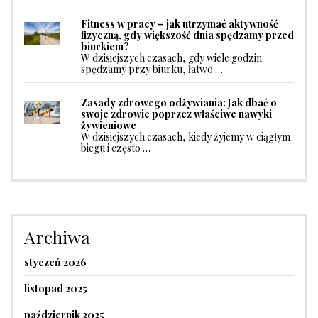
Fitness w pracy – jak utrzymać aktywność
fizyczną, gdy większość dnia spędzamy przed
biurkiem?
W dzisiejszych czasach, gdy wiele godzin
spędzamy przy biurku, łatwo …
Zasady zdrowego odżywiania: Jak dbać o
swoje zdrowie poprzez właściwe nawyki
żywieniowe
W dzisiejszych czasach, kiedy żyjemy w ciągłym
biegu i często …
Archiwa
styczeń 2026
listopad 2025
październik 2025