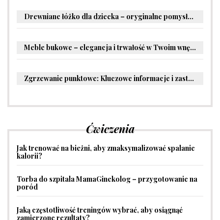
Drewniane łóżko dla dziecka – oryginalne pomysły na aranżację pokoju malucha
Meble bukowe – elegancja i trwałość w Twoim wnętrzu
Zgrzewanie punktowe: Kluczowe informacje i zastosowania w przemyśle
Ćwiczenia
Jak trenować na bieżni, aby zmaksymalizować spalanie
kalorii?
Torba do szpitala MamaGinekolog – przygotowanie na
poród
Jaką częstotliwość treningów wybrać, aby osiągnąć
zamierzone rezultaty?