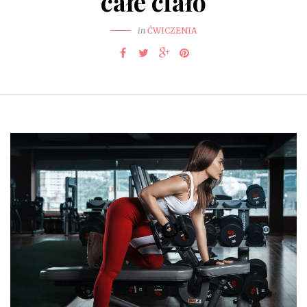
całe ciało
in
ĆWICZENIA