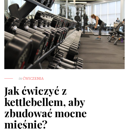
in
ĆWICZENIA
Jak ćwiczyć z
kettlebellem, aby
zbudować mocne
mięśnie?