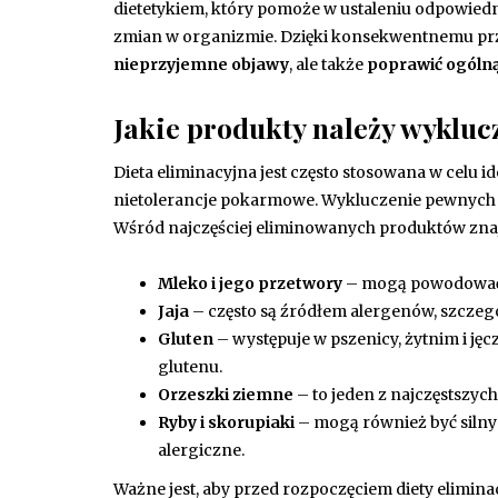
dietetykiem, który pomoże w ustaleniu odpowie
zmian w organizmie. Dzięki konsekwentnemu prze
nieprzyjemne objawy
, ale także
poprawić ogólną
Jakie produkty należy wyklucz
Dieta eliminacyjna jest często stosowana w celu i
nietolerancje pokarmowe. Wykluczenie pewnych 
Wśród najczęściej eliminowanych produktów znajd
Mleko i jego przetwory
– mogą powodować re
Jaja
– często są źródłem alergenów, szczegól
Gluten
– występuje w pszenicy, żytnim i ję
glutenu.
Orzeszki ziemne
– to jeden z najczęstszy
Ryby i skorupiaki
– mogą również być silnym
alergiczne.
Ważne jest, aby przed rozpoczęciem diety elimina