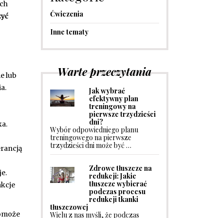
ich
Ćwiczenia
zyć
Inne tematy
Warte przeczytania
e lub
a.
Jak wybrać
efektywny plan
treningowy na
pierwsze trzydzieści
dni?
ka.
Wybór odpowiedniego planu
treningowego na pierwsze
trzydzieści dni może być …
erancją
Zdrowe tłuszcze na
e.
redukcji: Jakie
tłuszcze wybierać
akcje
podczas procesu
redukcji tkanki
tłuszczowej
pomoże
Wielu z nas myśli, że podczas