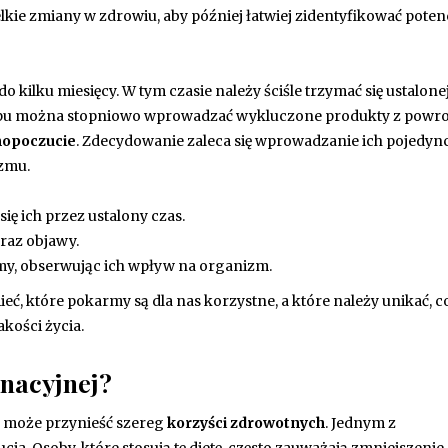
elkie zmiany w zdrowiu, aby później łatwiej zidentyfikować poten
 kilku miesięcy. W tym czasie należy ściśle trzymać się ustalonej 
apu można stopniowo wprowadzać wykluczone produkty z powr
mopoczucie
. Zdecydowanie zaleca się wprowadzanie ich pojedync
izmu.
ię ich przez ustalony czas.
oraz objawy.
, obserwując ich wpływ na organizm.
, które pokarmy są dla nas korzystne, a które należy unikać, c
kości życia.
inacyjnej?
re może przynieść szereg
korzyści zdrowotnych
. Jednym z