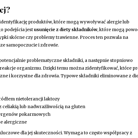
ej?
 identyfikację produktów, które mogą wywoływać alergie lub
 podejścia jest
usunięcie z diety składników
, które mogą pow
sypki skórne czy problemy trawienne. Proces ten pozwala na
ze samopoczucie i zdrowie.
potencjalnie problematyczne składniki, a następnie stopniowo
 reakcje organizmu. Dzięki temu można zidentyfikować, które p
ne i korzystne dla zdrowia. Typowe składniki eliminowane z die
ródłem nietolerancji laktozy
 celiakią lub nadwrażliwością na gluten
 alergenów pokarmowych
e alergiczne
kluczowe dla jej skuteczności. Wymaga to często współpracy z