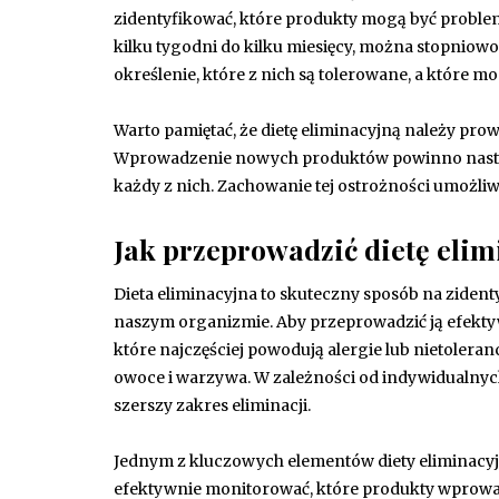
zidentyfikować, które produkty mogą być proble
kilku tygodni do kilku miesięcy, można stopnio
określenie, które z nich są tolerowane, a które 
Warto pamiętać, że dietę eliminacyjną należy pr
Wprowadzenie nowych produktów powinno nastę
każdy z nich. Zachowanie tej ostrożności umożl
Jak przeprowadzić dietę elim
Dieta eliminacyjna to skuteczny sposób na zid
naszym organizmie. Aby przeprowadzić ją efekty
które najczęściej powodują alergie lub nietolerancj
owoce i warzywa. W zależności od indywidualnych
szerszy zakres eliminacji.
Jednym z kluczowych elementów diety eliminacyj
efektywnie monitorować, które produkty wprowadz