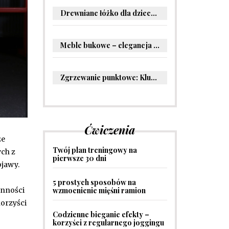
Drewniane łóżko dla dziecka – oryginalne pomysły na aranżację pokoju malucha
Meble bukowe – elegancja i trwałość w Twoim wnętrzu
Zgrzewanie punktowe: Kluczowe informacje i zastosowania w przemyśle
Ćwiczenia
że
Twój plan treningowy na
ch z
pierwsze 30 dni
bjawy.
5 prostych sposobów na
wzmocnienie mięśni ramion
anności
korzyści
Codzienne bieganie efekty –
korzyści z regularnego joggingu