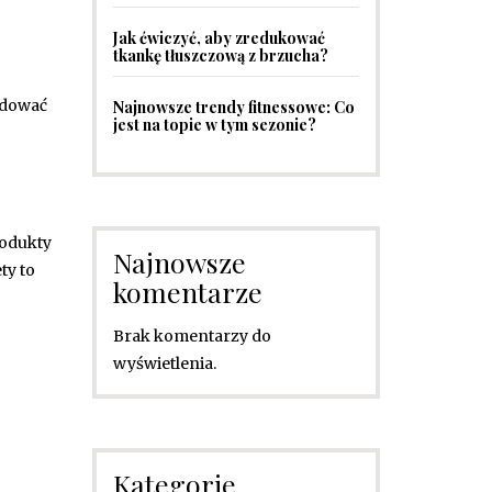
Jak ćwiczyć, aby zredukować
tkankę tłuszczową z brzucha?
odować
Najnowsze trendy fitnessowe: Co
jest na topie w tym sezonie?
rodukty
Najnowsze
ty to
komentarze
Brak komentarzy do
wyświetlenia.
Kategorie