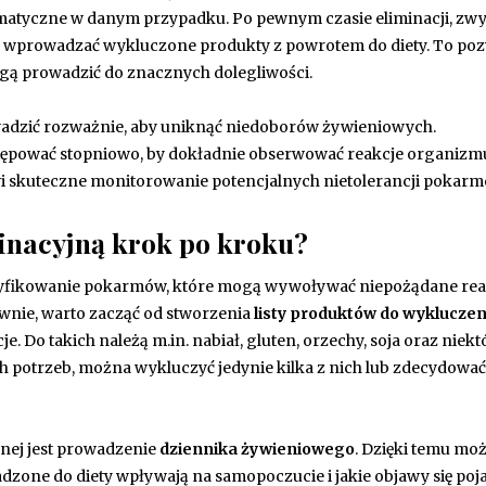
matyczne w danym przypadku. Po pewnym czasie eliminacji, zwy
wo wprowadzać wykluczone produkty z powrotem do diety. To po
mogą prowadzić do znacznych dolegliwości.
owadzić rozważnie, aby uniknąć niedoborów żywieniowych.
pować stopniowo, by dokładnie obserwować reakcje organizm
iwi skuteczne monitorowanie potencjalnych nietolerancji pokar
inacyjną krok po kroku?
entyfikowanie pokarmów, które mogą wywoływać niepożądane rea
wnie, warto zacząć od stworzenia
listy produktów do wykluczen
e. Do takich należą m.in. nabiał, gluten, orzechy, soja oraz niekt
 potrzeb, można wykluczyć jedynie kilka z nich lub zdecydować 
nej jest prowadzenie
dziennika żywieniowego
. Dzięki temu mo
one do diety wpływają na samopoczucie i jakie objawy się poja