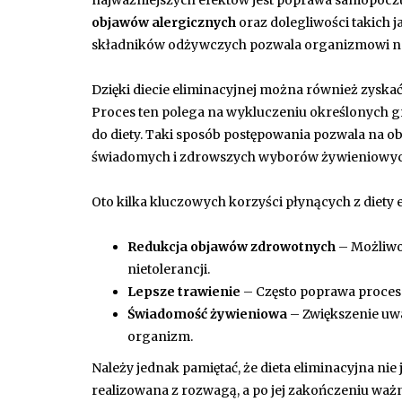
najważniejszych efektów jest poprawa samopoczuci
objawów alergicznych
oraz dolegliwości takich j
składników odżywczych pozwala organizmowi na 
Dzięki diecie eliminacyjnej można również zyskać
Proces ten polega na wykluczeniu określonych 
do diety. Taki sposób postępowania pozwala na o
świadomych i zdrowszych wyborów żywieniowych
Oto kilka kluczowych korzyści płynących z diety e
Redukcja objawów zdrowotnych
– Możliwo
nietolerancji.
Lepsze trawienie
– Często poprawa proces
Świadomość żywieniowa
– Zwiększenie uwa
organizm.
Należy jednak pamiętać, że dieta eliminacyjna ni
realizowana z rozwagą, a po jej zakończeniu wa