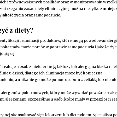
dnich i zrównoważonych posiłków oraz w monitorowaniu wszelk
strzeganiu zasad diety eliminacyjnej można nie tylko
zmniejs
 jakość życia
oraz samopoczucie.
yć z diety?
dentyfikacji i eliminacji produktów, które mogą powodować alergi
pokarmów może pomóc w poprawie samopoczucia i jakości życi
ują się:
akcje u osób z nietolerancją laktozy lub alergią na białka mle
nie u dzieci, dlatego ich eliminacja może być konieczna.
czmieniu, a unikanie go może pomóc osobom z celiakią lub nietol
ch alergenów pokarmowych, który może wywołać poważne reakcj
i alergenami, szczególnie u osób, które miały w przeszłości re
cyjnej skonsultować się z lekarzem lub dietetykiem. Specjalista 