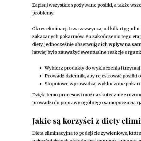
Zapisuj wszystkie spożywane posiłki, a także wsz
problemy.
Okres eliminacji trwa zazwyczaj od kilku tygodni do
zakazanych pokarmów. Po zakończeniu tego et
diety, jednocześnie obserwując
ich wpływ na sa
łatwiej było zauważyć ewentualne reakcje organ
Wybierz produkty do wykluczenia i trzymaj s
Prowadź dziennik, aby rejestrować posiłki 
Stopniowo wprowadzaj wykluczone pokarmy
Dzięki temu procesowi można skutecznie zrozumieć
prowadzi do poprawy ogólnego samopoczucia i ja
Jakie są korzyści z diety elim
Dieta eliminacyjna to podejście żywieniowe, któ