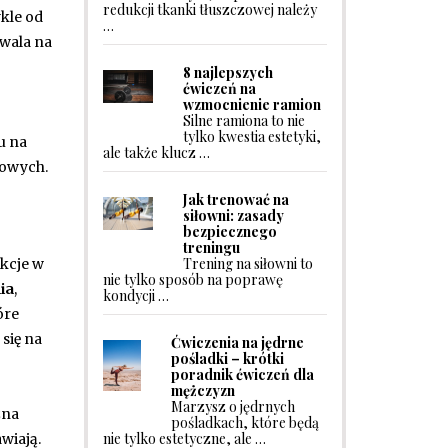
redukcji tkanki tłuszczowej należy
kle od
…
zwala na
8 najlepszych
ćwiczeń na
wzmocnienie ramion
Silne ramiona to nie
tylko kwestia estetyki,
u na
ale także klucz …
mowych.
Jak trenować na
siłowni: zasady
bezpiecznego
treningu
Trening na siłowni to
kcje w
nie tylko sposób na poprawę
ia
,
kondycji …
óre
się na
Ćwiczenia na jędrne
pośladki – krótki
poradnik ćwiczeń dla
mężczyzn
Marzysz o jędrnych
żna
pośladkach, które będą
nie tylko estetyczne, ale …
wiają.