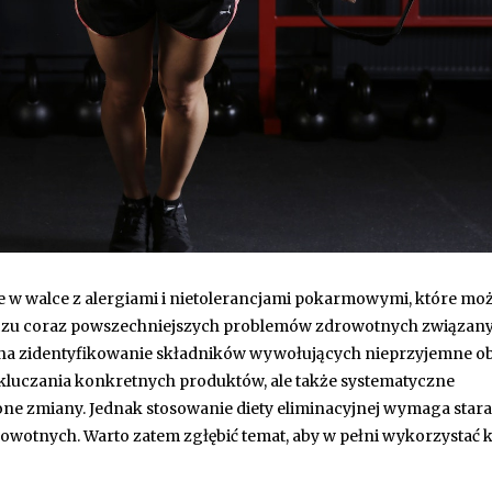
ie w walce z alergiami i nietolerancjami pokarmowymi, które mo
liczu coraz powszechniejszych problemów zdrowotnych związany
 na zidentyfikowanie składników wywołujących nieprzyjemne o
ykluczania konkretnych produktów, ale także systematyczne
e zmiany. Jednak stosowanie diety eliminacyjnej wymaga star
rowotnych. Warto zatem zgłębić temat, aby w pełni wykorzystać 