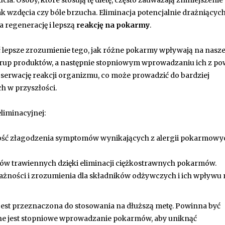
a. Osoby, które stosują tę dietę, często zauważają zmniejszenie
ak wzdęcia czy bóle brzucha. Eliminacja potencjalnie drażniącyc
regenerację i lepszą
reakcję na pokarmy
.
 lepsze zrozumienie tego, jak różne pokarmy wpływają na nasze 
grup produktów, a następnie stopniowym wprowadzaniu ich z p
bserwację reakcji organizmu, co może prowadzić do bardziej
 w przyszłości.
liminacyjnej:
ść złagodzenia symptomów wynikających z alergii pokarmowyc
ów trawiennych dzięki eliminacji ciężkostrawnych pokarmów.
żności i zrozumienia dla składników odżywczych i ich wpływu 
e jest przeznaczona do stosowania na dłuższą metę. Powinna być
żne jest stopniowe wprowadzanie pokarmów, aby uniknąć