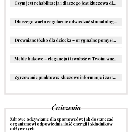
Czym jest rehabilitacja i dlaczego jest kluczowa dla powrotu do zdrowia?
Dlaczego warto regularnie odwiedzać stomatologa?
Drewniane łóżko dla dziecka – oryginalne pomysły na aranżację pokoju malucha
Meble bukowe – elegancja i trwałość w Twoim wnętrzu
Zgrzewanie punktowe: Kluczowe informacje i zastosowania w przemyśle
Ćwiczenia
Zdrowe odżywianie dla sportowców: Jak dostarczać
organizmowi odpowiednią ilość energii i składników
odżywczych