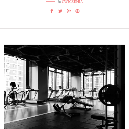
in
ĆWICZENIA