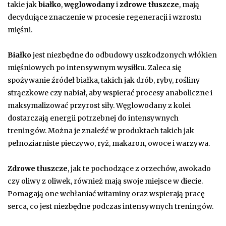
takie jak
białko
,
węglowodany
i
zdrowe tłuszcze
, mają
decydujące znaczenie w procesie regeneracji i wzrostu
mięśni.
Białko
jest niezbędne do odbudowy uszkodzonych włókien
mięśniowych po intensywnym wysiłku. Zaleca się
spożywanie źródeł białka, takich jak drób, ryby, rośliny
strączkowe czy nabiał, aby wspierać procesy anaboliczne i
maksymalizować przyrost siły. Węglowodany z kolei
dostarczają energii potrzebnej do intensywnych
treningów. Można je znaleźć w produktach takich jak
pełnoziarniste pieczywo, ryż, makaron, owoce i warzywa.
Zdrowe tłuszcze
, jak te pochodzące z orzechów, awokado
czy oliwy z oliwek, również mają swoje miejsce w diecie.
Pomagają one wchłaniać witaminy oraz wspierają pracę
serca, co jest niezbędne podczas intensywnych treningów.