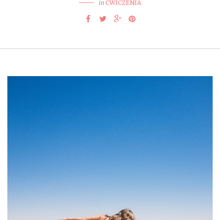
in
ĆWICZENIA