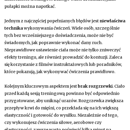
pułapki można napotkać.
Jednym z najczęściej popełnianych błędów jest
niewłaściwa
technika
wykonywania ćwiczeń. Wiele osób, szczególnie
tych bez wcześniejszego doświadczenia, może nie być
świadomych, jak poprawnie wykonać dany ruch.
Nieprawidłowe ustawienie ciała może nie tylko zniweczyć
efekty treningu, ale również prowadzić do kontuzji. Zaleca
się korzystanie z filmów instruktażowych lub poradników,
które pokazują, jak wykonywać ćwiczenia prawidłowo.
Kolejnym kluczowym aspektem jest
brak rozgrzewki
. Ciało
przed każdą sesją treningową powinno być odpowiednio
przygotowane, aby uniknąć urazów. Rozgrzewka zwiększa
przepływ krwi do mięśni, co przekłada się na ich większą
elastyczność i gotowość do wysiłku. Niezależnie od tego,
czy wykonujesz ćwiczenia siłowe, aerobowe czy
elastyczności, zawsze warto poświęcić kilka minut na