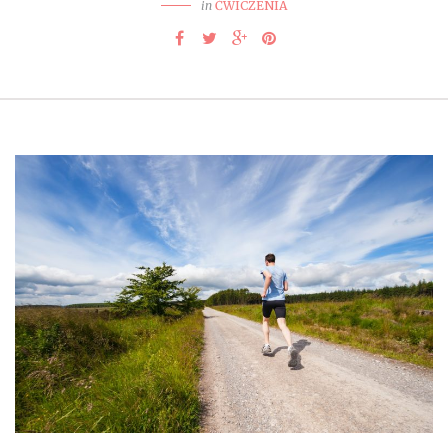
in
ĆWICZENIA