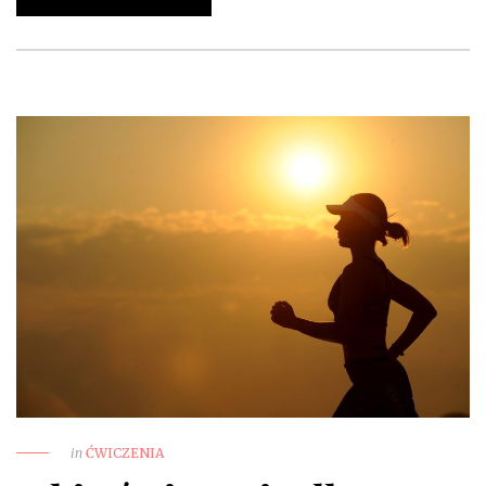
in
ĆWICZENIA