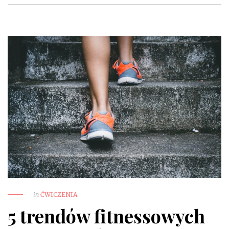
in
ĆWICZENIA
5 trendów fitnessowych