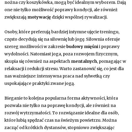
nożna czy koszykówka, mogą być idealnym wyborem. Dają
one nie tylko możliwość poprawy kondycji, ale również
zwiększają
motywację
dzięki wspólnej rywalizacji.
Osoby, które preferują bardziej intymne ujęcie treningu,
często decydują się na siłownię lub jogę. Siłownia oferuje
szereg możliwości w zakresie
budowy mięśni
i poprawy
wydolności. Natomiast joga, poza rozwojem fizycznym,
skupia się również na aspektach
mentalnych
, pomagając w
relaksacji i redukcji stresu. Warto zastanowić się, co jest dla
nas ważniejsze: intensywna praca nad sylwetką czy
uspokajające praktyki zwane jogą.
Bieganie to kolejna popularna forma aktywności, która
pozwala nie tylko na poprawę kondycji, ale również na
rozwój wytrzymałości. To rozwiązanie idealne dla osób,
które lubią spędzać czas na świeżym powietrzu. Można
zacząć od krótkich dystansów, stopniowo zwiększając