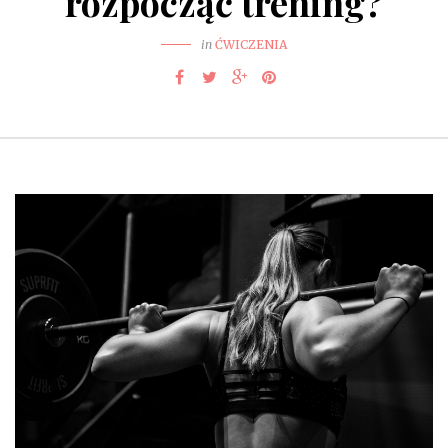
rozpocząć trening?
in
ĆWICZENIA