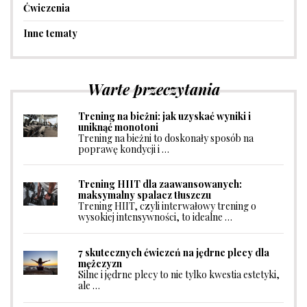
Ćwiczenia
Inne tematy
Warte przeczytania
Trening na bieżni: jak uzyskać wyniki i
uniknąć monotoni
Trening na bieżni to doskonały sposób na
poprawę kondycji i …
Trening HIIT dla zaawansowanych:
maksymalny spalacz tłuszczu
Trening HIIT, czyli interwałowy trening o
wysokiej intensywności, to idealne …
7 skutecznych ćwiczeń na jędrne plecy dla
mężczyzn
Silne i jędrne plecy to nie tylko kwestia estetyki,
ale …