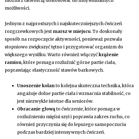
można z łatwością dostosować do indywidualnych
możliwości.
Jednym z najprostszych i najskuteczniejszych ćwiczeń
rozgrzewkowych jest
marsz w miejscu
. To doskonały
sposób na rozpoczęcie aktywności, ponieważ pozwala
stopniowo zwiększyć tętno i przygotować organizm do
większego wysiłku. Warto również włączyć
krążenie
ramion
, które pomaga rozluźnić górne partie ciała,
poprawiając elastyczność stawów barkowych.
Unoszenie kolan
to kolejna skuteczna technika, która
angażuje dolne partie ciała i wzmacnia stabilność, co
jest niezwykle istotne dla seniorów.
Obracanie głową
to ćwiczenie, które pomaga w
rozluźnieniu mięśni szyi i poprawia zakres ruchu, co
również przyczynia się do lepszego samopoczucia
podczas bardziej intensywnych ćwiczeń.