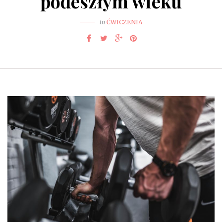
podeszłym wieku
in
ĆWICZENIA