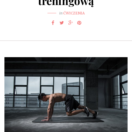
treningową
in
ĆWICZENIA