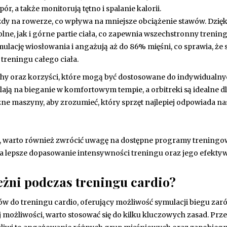
, a także monitorują tętno i spalanie kalorii.
azdy na rowerze, co wpływa na mniejsze obciążenie stawów. Dzięk
e, jak i górne partie ciała, co zapewnia wszechstronny trening
ulację wiosłowania i angażują aż do 86% mięśni, co sprawia, że 
treningu całego ciała.
chy oraz korzyści, które mogą być dostosowane do indywidualn
ają na bieganie w komfortowym tempie, a orbitreki są idealne d
ne maszyny, aby zrozumieć, który sprzęt najlepiej odpowiada n
o, warto również zwrócić uwagę na dostępne programy treningo
 lepsze dopasowanie intensywności treningu oraz jego efektyw
ieżni podczas treningu cardio?
tów do treningu cardio, oferujący możliwość symulacji biegu za
ej możliwości, warto stosować się do kilku kluczowych zasad. Prz