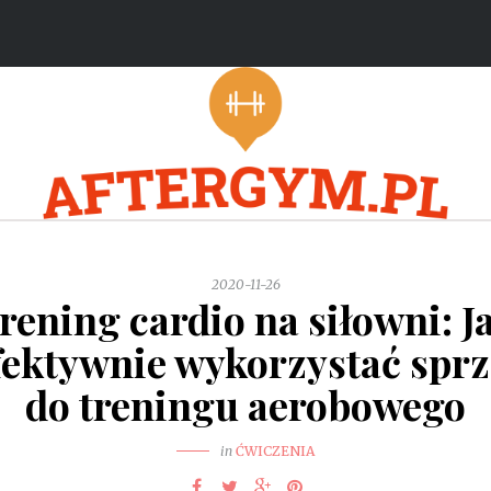
2020-11-26
rening cardio na siłowni: J
fektywnie wykorzystać sprz
do treningu aerobowego
in
ĆWICZENIA