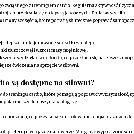
o związnego z treningiem cardio. Regularna aktywność fizycz
ój, co przekłada się na lepszą jakość życia. Podczas wysiłku
hormony szczęścia, które potrafią skutecznie poprawić samopocz
j
– lepsze funkcjonowanie serca i krwiobiegu.
nki tłuszczowej i wzrost masy mięśniowej.
kszenie wydzielania endorfin, co przekłada się na lepsze samop
ejsze ćwiczenia na sprzęcie w siłowni.
dio są dostępne na siłowni?
ów do treningu cardio, które pomagają poprawić wytrzymałość, s
popularniejszych maszyn znajdują się:
lub chodzenia, co pozwala na kontrolowanie tempa oraz nachylen
sób preferujących jazdę na rowerze. Mogą być wyposażone w r