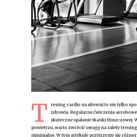
T
rening cardio na siłowni to nie tylko s
zdrowia. Regularne ćwiczenia aerobow
skuteczne spalanie tkanki tłuszczowej. 
powietrzu, warto zwrócić uwagę na zalety trenin
minimalne. W tym artykule przyjrzymy się różno