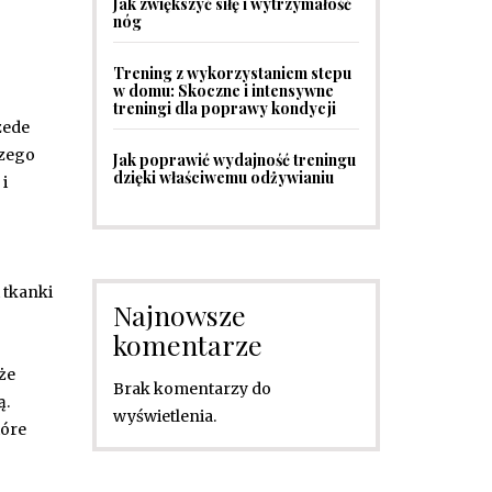
Jak zwiększyć siłę i wytrzymałość
nóg
Trening z wykorzystaniem stepu
w domu: Skoczne i intensywne
treningi dla poprawy kondycji
zede
szego
Jak poprawić wydajność treningu
dzięki właściwemu odżywianiu
i
 tkanki
Najnowsze
komentarze
że
Brak komentarzy do
ą.
wyświetlenia.
tóre