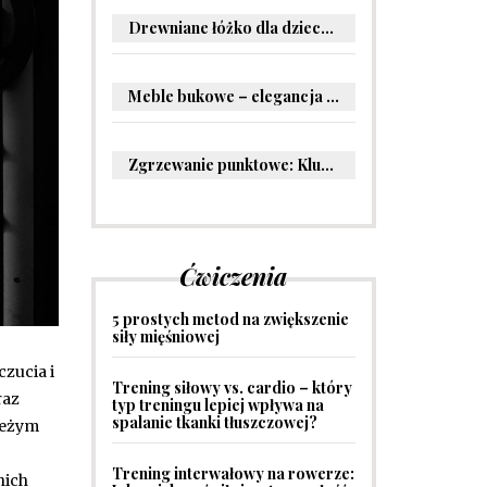
Drewniane łóżko dla dziecka – oryginalne pomysły na aranżację pokoju malucha
Meble bukowe – elegancja i trwałość w Twoim wnętrzu
Zgrzewanie punktowe: Kluczowe informacje i zastosowania w przemyśle
Ćwiczenia
5 prostych metod na zwiększenie
siły mięśniowej
czucia i
Trening siłowy vs. cardio – który
raz
typ treningu lepiej wpływa na
spalanie tkanki tłuszczowej?
ieżym
Trening interwałowy na rowerze:
nich