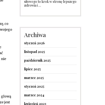
ie
siłowego to krok w stronę lepszego
zdrowia i …
rę, co
 Twojego
Archiwa
styczeń 2026
e
listopad 2025
ać
 nie
październik 2025
lipiec 2025
marzec 2025
styczeń 2025
marzec 2024
z głową
e jest
kwiecień 2023