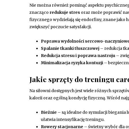
Nie można również pominąć aspektu psychiczneg
znacząco
redukuje stres
oraz może poprawić nastr
fizycznego wydzielają się endorfiny, znane jako 
zwiększyć poczucie satysfakcji.
Poprawa wydolności sercowo-naczyniowe
Spalanie tkanki tłuszczowej
– redukcja tka
Redukcja stresu i poprawa nastroju
– zwię
Minimalizacja ryzyka kontuzji
– bezpieczni
Jakie sprzęty do treningu car
Na siłowni dostępnych jest wiele różnych sprzęt
kalorii oraz ogólną kondycję fizyczną. Wśród naj
Bieżnie
– są idealne do symulacji biegania 
ułatwia intensyfikację treningu.
Rowery stacjonarne
– świetny wybór dla o