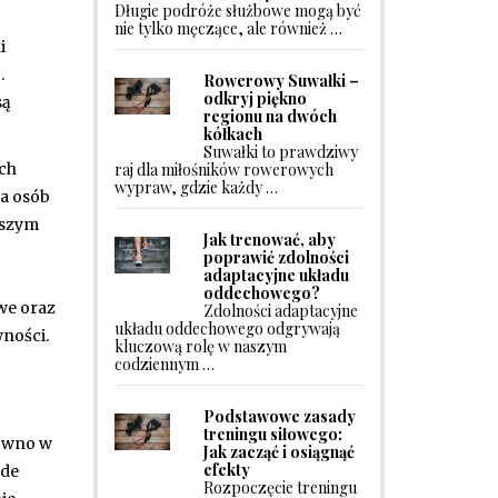
Długie podróże służbowe mogą być
nie tylko męczące, ale również …
i
.
Rowerowy Suwałki –
odkryj piękno
są
regionu na dwóch
kółkach
Suwałki to prawdziwy
raj dla miłośników rowerowych
ych
wypraw, gdzie każdy …
la osób
aszym
Jak trenować, aby
poprawić zdolności
adaptacyjne układu
oddechowego?
we oraz
Zdolności adaptacyjne
układu oddechowego odgrywają
ności.
kluczową rolę w naszym
codziennym …
Podstawowe zasady
treningu siłowego:
równo w
Jak zacząć i osiągnąć
efekty
ede
Rozpoczęcie treningu