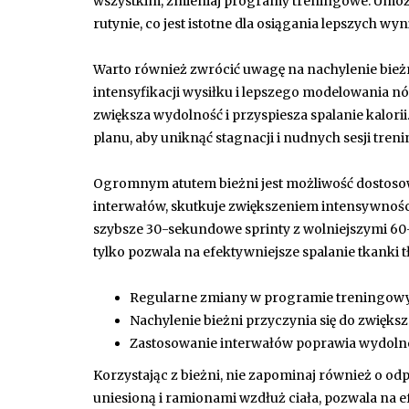
wszystkim, zmieniaj programy treningowe. Umoż
rutynie, co jest istotne dla osiągania lepszych wy
Warto również zwrócić uwagę na nachylenie bieżn
intensyfikacji wysiłku i lepszego modelowania nó
zwiększa wydolność i przyspiesza spalanie kalor
planu, aby uniknąć stagnacji i nudnych sesji tre
Ogromnym atutem bieżni jest możliwość dostoso
interwałów, skutkuje zwiększeniem intensywnośc
szybsze 30-sekundowe sprinty z wolniejszymi 6
tylko pozwala na efektywniejsze spalanie tkanki 
Regularne zmiany w programie treningowy
Nachylenie bieżni przyczynia się do zwięks
Zastosowanie interwałów poprawia wydolnoś
Korzystając z bieżni, nie zapominaj również o o
uniesioną i ramionami wzdłuż ciała, pozwala na e