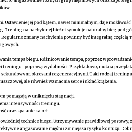
liwi to angażowanie różnych grup mięśniowych oraz zapobiegn
ników.
i. Ustawienie jej pod kątem, nawet minimalnym, daje możliwość
g. Trening na nachylonej bieżni symuluje naturalny bieg pod gó
ii. Regularne zmiany nachylenia powinny być integralną częścią
ningowych.
wania tempa biegu. Różnicowanie tempa, poprzez wprowadzani
i treningu i poprawą wydolności. Przykładowo, można przeplat
0-sekundowymi okresami regeneracyjnymi. Taki rodzaj treningu
tłuszczowej, ale również wzmacnia serce i układ krążenia.
m pomagają w uniknięciu stagnacji.
zenia intensywności treningu.
ć oraz spalanie kalorii.
dpowiedniej technice biegu. Utrzymywanie prawidłowej postawy, 
fektywne angażowanie mięśni i zmniejsza ryzyko kontuzji. Dobrz