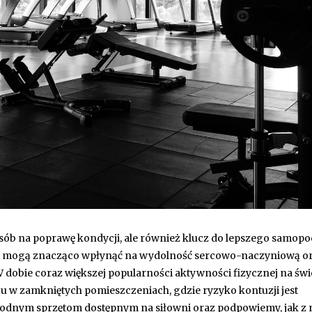
posób na poprawę kondycji, ale również klucz do lepszego samopo
e mogą znacząco wpłynąć na wydolność sercowo-naczyniową o
W dobie coraz większej popularności aktywności fizycznej na św
gu w zamkniętych pomieszczeniach, gdzie ryzyko kontuzji jest
rodnym sprzętom dostępnym na siłowni oraz podpowiemy, jak z 