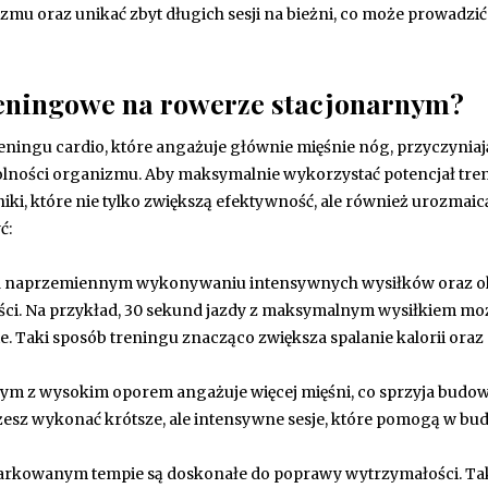
u oraz unikać zbyt długich sesji na bieżni, co może prowadzić
treningowe na rowerze stacjonarnym?
eningu cardio, które angażuje głównie mięśnie nóg, przyczyniają
olności organizmu. Aby maksymalnie wykorzystać potencjał tr
i, które nie tylko zwiększą efektywność, ale również urozmaicą
ć:
na naprzemiennym wykonywaniu intensywnych wysiłków oraz 
ości. Na przykład, 30 sekund jazdy z maksymalnym wysiłkiem m
. Taki sposób treningu znacząco zwiększa spalanie kalorii oraz
nym z wysokim oporem angażuje więcej mięśni, co sprzyja budo
ożesz wykonać krótsze, ale intensywne sesje, które pomogą w b
iarkowanym tempie są doskonałe do poprawy wytrzymałości. Ta