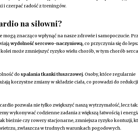
 i czerpać radość z treningów.
cardio na siłowni?
óre mogą znacząco wpłynąć na nasze zdrowie i samopoczucie. Pr
wiają
wydolność sercowo-naczyniową
, co przyczynia się do lep
 kolei może zmniejszyć ryzyko wielu chorób, w tym chorób serca 
dolność do
spalania tkanki tłuszczowej
. Osoby, które regularnie
ają korzystne zmiany w składzie ciała, co prowadzi do redukcji
 cardio pozwala nie tylko zwiększyć naszą wytrzymałość, lecz tak
my wykonywać codzienne zadania z większą łatwością i energi
ak bieżnie czy rowery stacjonarne, zmniejsza ryzyko kontuzji, k
owietrzu, zwłaszcza w trudnych warunkach pogodowych.