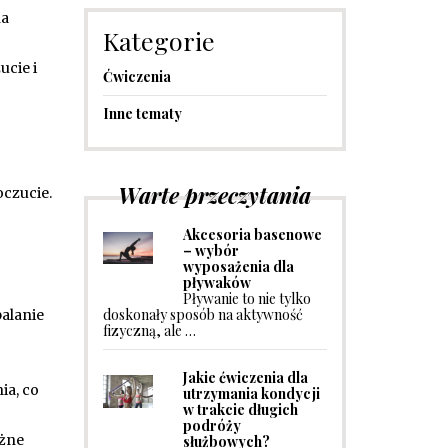
na
Kategorie
ucie i
Ćwiczenia
Inne tematy
Warte przeczytania
oczucie.
Akcesoria basenowe
– wybór
wyposażenia dla
pływaków
Pływanie to nie tylko
doskonały sposób na aktywność
palanie
fizyczną, ale …
Jakie ćwiczenia dla
ia, co
utrzymania kondycji
w trakcie długich
podróży
óżne
służbowych?