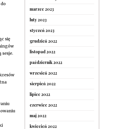
 do
marzec 2023
luty 2023
styczeń 2023
c się
grudzień 2022
eningów
listopad 2022
 sesje.
październik 2022
wrzesień 2022
okresów
ożna
sierpień 2022
lipiec 2022
waniu
czerwiec 2022
udowaniu
maj 2022
ki
kwiecień 2022