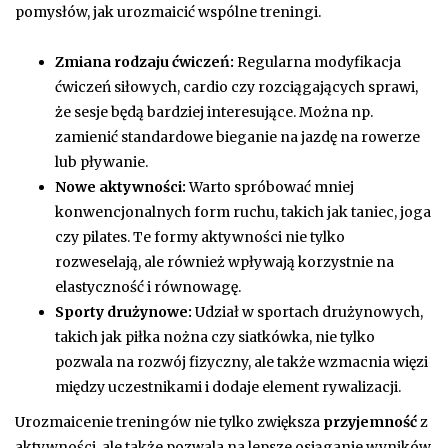
pomysłów, jak urozmaicić wspólne treningi.
Zmiana rodzaju ćwiczeń:
Regularna modyfikacja
ćwiczeń siłowych, cardio czy rozciągających sprawi,
że sesje będą bardziej interesujące. Można np.
zamienić standardowe bieganie na jazdę na rowerze
lub pływanie.
Nowe aktywności:
Warto spróbować mniej
konwencjonalnych form ruchu, takich jak taniec, joga
czy pilates. Te formy aktywności nie tylko
rozweselają, ale również wpływają korzystnie na
elastyczność i równowagę.
Sporty drużynowe:
Udział w sportach drużynowych,
takich jak piłka nożna czy siatkówka, nie tylko
pozwala na rozwój fizyczny, ale także wzmacnia więzi
między uczestnikami i dodaje element rywalizacji.
Urozmaicenie treningów nie tylko zwiększa
przyjemność
z
aktywności, ale także pozwala na lepsze osiąganie wyników.