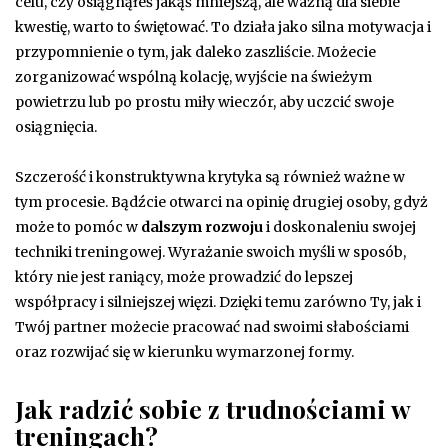
celu, czy osiągnąłeś jakąś mniejszą, ale ważną dla siebie
kwestię, warto to świętować. To działa jako silna motywacja i
przypomnienie o tym, jak daleko zaszliście. Możecie
zorganizować wspólną kolację, wyjście na świeżym
powietrzu lub po prostu miły wieczór, aby uczcić swoje
osiągnięcia.
Szczerość i konstruktywna krytyka są również ważne w
tym procesie. Bądźcie otwarci na opinię drugiej osoby, gdyż
może to pomóc w
dalszym rozwoju
i doskonaleniu swojej
techniki treningowej. Wyrażanie swoich myśli w sposób,
który nie jest raniący, może prowadzić do lepszej
współpracy i silniejszej więzi. Dzięki temu zarówno Ty, jak i
Twój partner możecie pracować nad swoimi słabościami
oraz rozwijać się w kierunku wymarzonej formy.
Jak radzić sobie z trudnościami w
treningach?