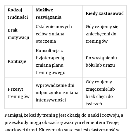
Rodzaj
Możliwe
Kiedy zastosować
trudności
rozwiązania
Ustalenie nowych
Gdy czujemy się
Brak
celów, zmiana
zniechęceni do
motywacji
otoczenia
treningów
Konsultacja z
fizjoterapeutą,
Po wystąpieniu
Kontuzje
zmiana planu
bólu lub urazu
treningowego
Gdy czujemy
Wprowadzenie dni
Przesyt
zmęczenie lub
odpoczynku, zmiana
treningów
brak chęci do
intensywności
ćwiczeń
Pamiętaj, że każdy trening jest okazją do nauki i rozwoju, a
przeszkody mogą okazać się ważnym elementem Twojej
sportowej drogi. Kluczem do sukcesu jest elastyczność w