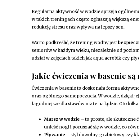
Regularna aktywność w wodzie sprzyja ogólnem
w takich treningach często zgłaszają większą ene
redukcję stresu oraz wpływa na lepszy sen.
Warto podkreślić, że trening wodny jest
bezpieczn
seniorów w każdym wieku, niezależnie od poziomu
udział w zajęciach takich jak aqua aerobik czy p
Jakie ćwiczenia w basenie są
Ćwiczenia w basenie to doskonała forma aktywnośc
oraz ogólnego samopoczucia. W wodzie, dzięki j
łagodniejsze dla stawów niż te na lądzie. Oto kil
Marsz w wodzie
– to proste, ale skuteczne 
unieść nogi i poruszać się w wodzie, co ró
Pływanie
– styl dowolny, grzbietowy czy kl