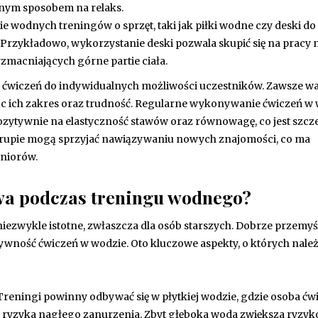
etnym sposobem na relaks.
 wodnych treningów o sprzęt, taki jak piłki wodne czy deski do
Przykładowo, wykorzystanie deski pozwala skupić się na pracy 
zmacniających górne partie ciała.
j ćwiczeń do indywidualnych możliwości uczestników. Zawsze w
ąc ich zakres oraz trudność. Regularne wykonywanie ćwiczeń w
 pozytywnie na elastyczność stawów oraz równowagę, co jest szcz
 grupie mogą sprzyjać nawiązywaniu nowych znajomości, co ma
niorów.
twa podczas treningu wodnego?
ezwykle istotne, zwłaszcza dla osób starszych. Dobrze przemy
ywność ćwiczeń w wodzie. Oto kluczowe aspekty, o których nale
 Treningi powinny odbywać się w płytkiej wodzie, gdzie osoba ćw
ez ryzyka nagłego zanurzenia. Zbyt głęboka woda zwiększa ryzyk