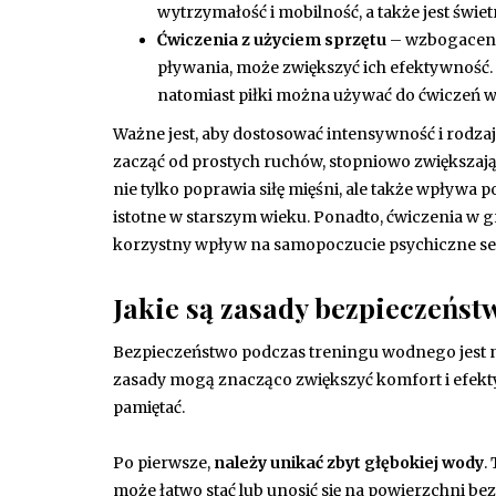
wytrzymałość i mobilność, a także jest świ
Ćwiczenia z użyciem sprzętu
– wzbogacenie
pływania, może zwiększyć ich efektywność. 
natomiast piłki można używać do ćwiczeń w
Ważne jest, aby dostosować intensywność i rodza
zacząć od prostych ruchów, stopniowo zwiększaj
nie tylko poprawia siłę mięśni, ale także wpływa
istotne w starszym wieku. Ponadto, ćwiczenia w
korzystny wpływ na samopoczucie psychiczne se
Jakie są zasady bezpieczeńs
Bezpieczeństwo podczas treningu wodnego jest ni
zasady mogą znacząco zwiększyć komfort i efekt
pamiętać.
Po pierwsze,
należy unikać zbyt głębokiej wody
.
może łatwo stać lub unosić się na powierzchni b