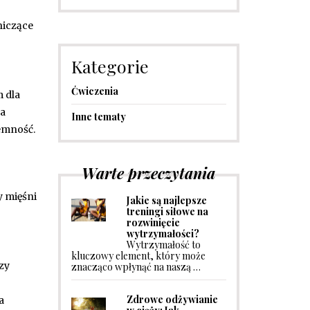
niczące
Kategorie
Ćwiczenia
 dla
na
Inne tematy
jemność.
Warte przeczytania
y mięśni
Jakie są najlepsze
treningi siłowe na
rozwinięcie
wytrzymałości?
Wytrzymałość to
kluczowy element, który może
czy
znacząco wpłynąć na naszą …
Zdrowe odżywianie
a