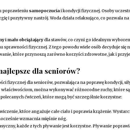
u poprawieniu
samopoczucia
i kondycji fizycznej. Osoby uczest
rgię i pozytywny nastrój. Woda działa relaksująco, co pozwala na
y i mało obciążający
dla stawów, co czyni go idealnym wyborem
 sprawności fizycznej. Z tego powodu wiele osób decyduje się 
ływanie, które przynoszą zarówno korzyści zdrowotne, jak i przy
 najlepsze dla seniorów?
i fizycznej dla seniorów, pozwalająca na poprawę kondycji, sił
ej właściwościom, można wykonywać różnorodne ruchy, które są
ka polecanych ćwiczeń, które mogą być szczególnie korzystne:
ćwiczenie, które angażuje całe ciało i poprawia krążenie. Wystar
wnocześnie wzmacnia mięśnie nóg.
asyczny, każde z tych pływanie jest korzystne. Pływanie poprawi