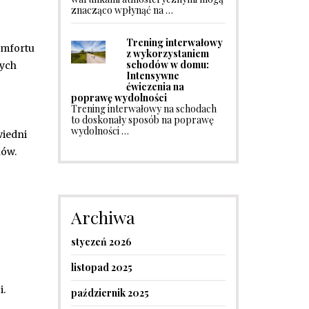
znacząco wpłynąć na …
Trening interwałowy
omfortu
z wykorzystaniem
schodów w domu:
nych
Intensywne
ćwiczenia na
poprawę wydolności
Trening interwałowy na schodach
to doskonały sposób na poprawę
wydolności …
wiedni
ków.
Archiwa
styczeń 2026
listopad 2025
i.
październik 2025