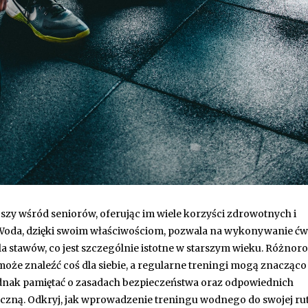
jszy wśród seniorów, oferując im wiele korzyści zdrowotnych i
 Woda, dzięki swoim właściwościom, pozwala na wykonywanie ćw
la stawów, co jest szczególnie istotne w starszym wieku. Różnor
oże znaleźć coś dla siebie, a regularne treningi mogą znacząco
jednak pamiętać o zasadach bezpieczeństwa oraz odpowiednich
yczną. Odkryj, jak wprowadzenie treningu wodnego do swojej ru