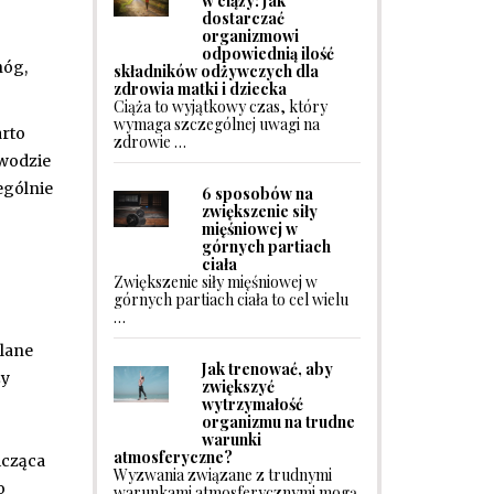
w ciąży: Jak
dostarczać
organizmowi
odpowiednią ilość
nóg,
składników odżywczych dla
zdrowia matki i dziecka
Ciąża to wyjątkowy czas, który
wymaga szczególnej uwagi na
arto
zdrowie …
 wodzie
ególnie
6 sposobów na
zwiększenie siły
mięśniowej w
górnych partiach
ciała
Zwiększenie siły mięśniowej w
górnych partiach ciała to cel wielu
…
ślane
Jak trenować, aby
ży
zwiększyć
wytrzymałość
organizmu na trudne
warunki
atmosferyczne?
icząca
Wyzwania związane z trudnymi
o
warunkami atmosferycznymi mogą