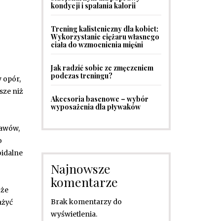
kondycji i spalania kalorii
Trening kalisteniczny dla kobiet:
Wykorzystanie ciężaru własnego
ciała do wzmocnienia mięśni
Jak radzić sobie ze zmęczeniem
podczas treningu?
y opór,
sze niż
Akcesoria basenowe – wybór
wyposażenia dla pływaków
tawów,
o
oidalne
Najnowsze
komentarze
 że
Brak komentarzy do
ażyć
wyświetlenia.