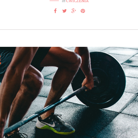
in
ĆWICZENIA