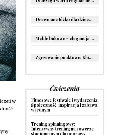
Dlaczego warto regularnie odwiedzać stomatologa?
Drewniane łóżko dla dziecka – oryginalne pomysły na aranżację pokoju malucha
Meble bukowe – elegancja i trwałość w Twoim wnętrzu
Zgrzewanie punktowe: Kluczowe informacje i zastosowania w przemyśle
Ćwiczenia
Fitnesowe festiwale i wydarzenia:
iczeń w
Społeczność, inspiracja i zabawa
odność
w jednym
Trening spinningowy:
Intensywny trening na rowerze
tyny
stacjonarnym dla poprawy