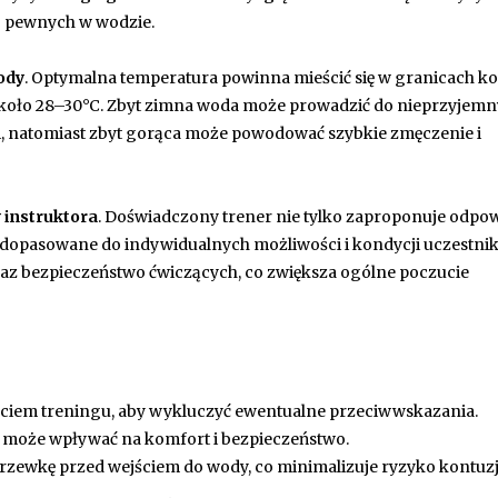
j pewnych w wodzie.
ody
. Optymalna temperatura powinna mieścić się w granicach k
około 28–30°C. Zbyt zimna woda może prowadzić do nieprzyjem
i, natomiast zbyt gorąca może powodować szybkie zmęczenie i
 instruktora
. Doświadczony trener nie tylko zaproponuje odpo
ne dopasowane do indywidualnych możliwości i kondycji uczestni
raz bezpieczeństwo ćwiczących, co zwiększa ogólne poczucie
ciem treningu, aby wykluczyć ewentualne przeciwwskazania.
o może wpływać na komfort i bezpieczeństwo.
rzewkę przed wejściem do wody, co minimalizuje ryzyko kontuzj