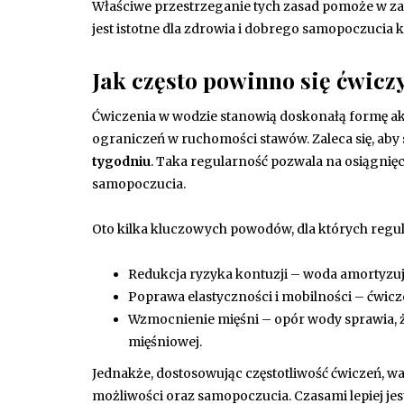
Właściwe przestrzeganie tych zasad pomoże w z
jest istotne dla zdrowia i dobrego samopoczucia 
Jak często powinno się ćwicz
Ćwiczenia w wodzie stanowią doskonałą formę ak
ograniczeń w ruchomości stawów. Zaleca się, aby
tygodniu
. Taka regularność pozwala na osiągnię
samopoczucia.
Oto kilka kluczowych powodów, dla których regul
Redukcja ryzyka kontuzji – woda amortyzuj
Poprawa elastyczności i mobilności – ćwic
Wzmocnienie mięśni – opór wody sprawia, że
mięśniowej.
Jednakże, dostosowując częstotliwość ćwiczeń, w
możliwości oraz samopoczucia. Czasami lepiej jes