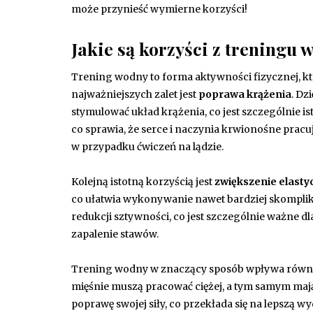
może przynieść wymierne korzyści!
Jakie są korzyści z treningu
Trening wodny to forma aktywności fizycznej, któ
najważniejszych zalet jest
poprawa krążenia
. Dz
stymulować układ krążenia, co jest szczególnie is
co sprawia, że serce i naczynia krwionośne pracuj
w przypadku ćwiczeń na lądzie.
Kolejną istotną korzyścią jest
zwiększenie elasty
co ułatwia wykonywanie nawet bardziej skomplik
redukcji sztywności, co jest szczególnie ważne dl
zapalenie stawów.
Trening wodny w znaczący sposób wpływa równ
mięśnie muszą pracować ciężej, a tym samym maj
poprawę swojej siły, co przekłada się na lepszą 