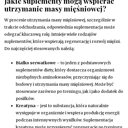
Jakie suplementy mogą wspierać
utrzymanie masy mięśniowej?
W procesie utrzymania masy mięśniowej, szczególnie w
trakcie odchudzania, odpowiednia suplementacja może
odegrać kluczową rolę. Istnieje wiele rodzajów
suplementów, które wspierają regenerację i rozwój mięśni.
Do najczęściej stosowanych należą:
Białko serwatkowe
– to jeden z podstawowych
suplementów diety, który dostarcza organizmowi
niezbędnych aminokwasów, przyczyniając się do
budowy i utrzymania masy mięśniowej. Może być
stosowane zarówno po treningu, jak i jako dodatek do
posiłków.
Kreatyna
– jest to substancja, która naturalnie
występuje w organizmie i wspiera produkcję energii
podczas intensywnych wysiłków. Suplementacja
kreatyną może przyspieszyć regenerację po treningu