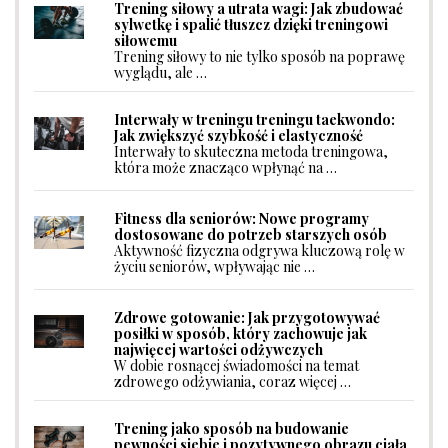
Trening siłowy a utrata wagi: Jak zbudować
sylwetkę i spalić tłuszcz dzięki treningowi
siłowemu
Trening siłowy to nie tylko sposób na poprawę
wyglądu, ale …
Interwały w treningu treningu taekwondo:
Jak zwiększyć szybkość i elastyczność
Interwały to skuteczna metoda treningowa,
która może znacząco wpłynąć na …
Fitness dla seniorów: Nowe programy
dostosowane do potrzeb starszych osób
Aktywność fizyczna odgrywa kluczową rolę w
życiu seniorów, wpływając nie …
Zdrowe gotowanie: Jak przygotowywać
posiłki w sposób, który zachowuje jak
najwięcej wartości odżywczych
W dobie rosnącej świadomości na temat
zdrowego odżywiania, coraz więcej …
Trening jako sposób na budowanie
pewności siebie i pozytywnego obrazu ciała