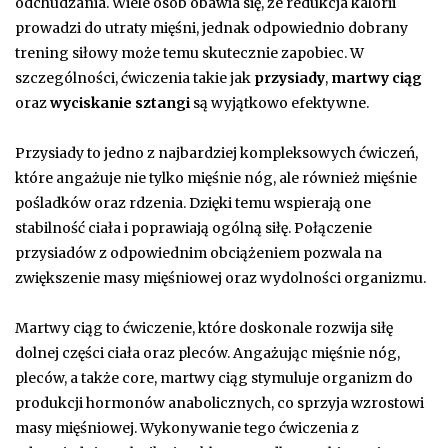
odchudzania. Wiele osób obawia się, że redukcja kalorii
prowadzi do utraty mięśni, jednak odpowiednio dobrany
trening siłowy może temu skutecznie zapobiec. W
szczególności, ćwiczenia takie jak
przysiady
,
martwy ciąg
oraz
wyciskanie sztangi
są wyjątkowo efektywne.
Przysiady to jedno z najbardziej kompleksowych ćwiczeń,
które angażuje nie tylko mięśnie nóg, ale również mięśnie
pośladków oraz rdzenia. Dzięki temu wspierają one
stabilność ciała i poprawiają ogólną siłę. Połączenie
przysiadów z odpowiednim obciążeniem pozwala na
zwiększenie masy mięśniowej oraz wydolności organizmu.
Martwy ciąg to ćwiczenie, które doskonale rozwija siłę
dolnej części ciała oraz pleców. Angażując mięśnie nóg,
pleców, a także core, martwy ciąg stymuluje organizm do
produkcji hormonów anabolicznych, co sprzyja wzrostowi
masy mięśniowej. Wykonywanie tego ćwiczenia z