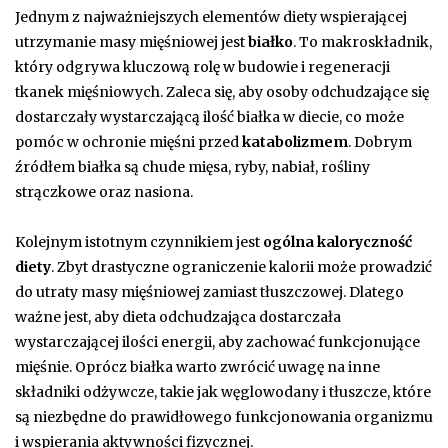
Jednym z najważniejszych elementów diety wspierającej
utrzymanie masy mięśniowej jest
białko
. To makroskładnik,
który odgrywa kluczową rolę w budowie i regeneracji
tkanek mięśniowych. Zaleca się, aby osoby odchudzające się
dostarczały wystarczającą ilość białka w diecie, co może
pomóc w ochronie mięśni przed
katabolizmem
. Dobrym
źródłem białka są chude mięsa, ryby, nabiał, rośliny
strączkowe oraz nasiona.
Kolejnym istotnym czynnikiem jest
ogólna kaloryczność
diety
. Zbyt drastyczne ograniczenie kalorii może prowadzić
do utraty masy mięśniowej zamiast tłuszczowej. Dlatego
ważne jest, aby dieta odchudzająca dostarczała
wystarczającej ilości energii, aby zachować funkcjonujące
mięśnie. Oprócz białka warto zwrócić uwagę na inne
składniki odżywcze, takie jak węglowodany i tłuszcze, które
są niezbędne do prawidłowego funkcjonowania organizmu
i wspierania aktywności fizycznej.