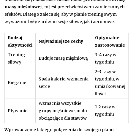
masy mięśniowej
, co jest przeciwieństwem zamierzonych
efektów. Dlatego zaleca się, aby w planie treningowym
wyważone były zarówno sesje siłowe, jak i aerobowe.
Rodzaj
Optymalne
Najważniejsze cechy
aktywności
zastosowanie
Trening
3-4 razy w
Buduje masę mięśniową
siłowy
tygodniu
2-3 razy w
Spala kalorie, wzmacnia
tygodniu, w
Bieganie
serce
umiarkowanej
ilości
Wzmacnia wszystkie
1-2 razy w
Pływanie
grupy mięśniowe, mało
tygodniu
obciążające dla stawów
Wprowadzenie takiego połączenia do swojego planu