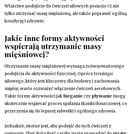
Właściwe podejście do ćwiczeń siłowych pomoże Ci nie
tylko utrzymać masę mięśniową, ale także poprawić ogólną
kondycję i zdrowie.
Jakie inne formy aktywności
wspierają utrzymanie masy
mięśniowej?
Utrzymanie masy mięśniowej wymaga zrównoważonego
podejścia do aktywności fizycznej. Oprócz treningu
siłowego, który jest kluczowy dla budowy i zachowania
mięśni, warto rozważyć włączenie ćwiczeń aerobowych.
Takie formy aktywności jak
bieganie
czy
pływanie
mogą
skutecznie wspierać proces spalania tkanki tłuszczowej, co
przyczynia się do lepszej sylwetki i ogólnego zdrowia.
Jednakże, istotne jest, aby podejść do tych ćwiczeń z
umiarem. Zbyt duża ilość cardio może prowadzić do
utraty