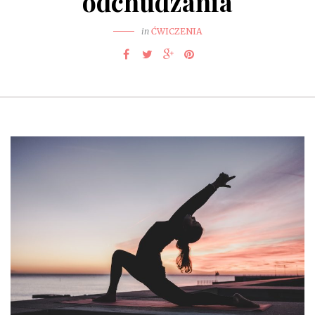
odchudzania
in
ĆWICZENIA