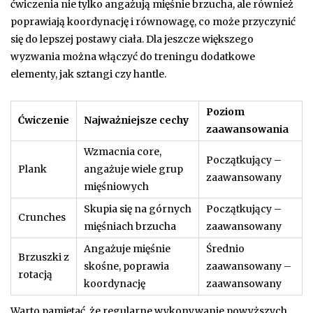
ćwiczenia nie tylko angażują mięśnie brzucha, ale również
poprawiają koordynację i równowagę, co może przyczynić
się do lepszej postawy ciała. Dla jeszcze większego
wyzwania można włączyć do treningu dodatkowe
elementy, jak sztangi czy hantle.
Poziom
Ćwiczenie
Najważniejsze cechy
zaawansowania
Wzmacnia core,
Początkujący –
Plank
angażuje wiele grup
zaawansowany
mięśniowych
Skupia się na górnych
Początkujący –
Crunches
mięśniach brzucha
zaawansowany
Angażuje mięśnie
Średnio
Brzuszki z
skośne, poprawia
zaawansowany –
rotacją
koordynację
zaawansowany
Warto pamiętać, że regularne wykonywanie powyższych