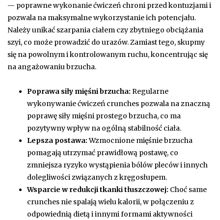
— poprawne wykonanie ćwiczeń chroni przed kontuzjami i
pozwala na maksymalne wykorzystanie ich potencjału.
Należy unikać szarpania ciałem czy zbytniego obciążania
szyi, co może prowadzić do urazów. Zamiast tego, skupmy
się na powolnym i kontrolowanym ruchu, koncentrując się
na angażowaniu brzucha.
Poprawa siły mięśni brzucha:
Regularne
wykonywanie ćwiczeń crunches pozwala na znaczną
poprawę siły mięśni prostego brzucha, co ma
pozytywny wpływ na ogólną stabilność ciała.
Lepsza postawa:
Wzmocnione mięśnie brzucha
pomagają utrzymać prawidłową postawę, co
zmniejsza ryzyko wystąpienia bólów pleców i innych
dolegliwości związanych z kręgosłupem.
Wsparcie w redukcji tkanki tłuszczowej:
Choć same
crunches nie spalają wielu kalorii, w połączeniu z
odpowiednią dietą i innymi formami aktywności