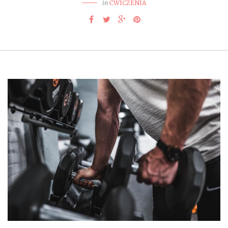
in
ĆWICZENIA