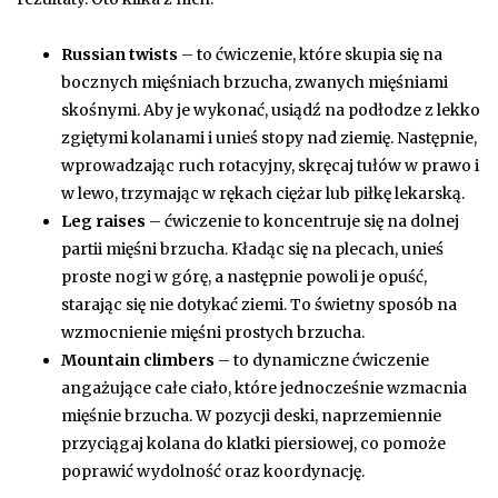
Russian twists
– to ćwiczenie, które skupia się na
bocznych mięśniach brzucha, zwanych mięśniami
skośnymi. Aby je wykonać, usiądź na podłodze z lekko
zgiętymi kolanami i unieś stopy nad ziemię. Następnie,
wprowadzając ruch rotacyjny, skręcaj tułów w prawo i
w lewo, trzymając w rękach ciężar lub piłkę lekarską.
Leg raises
– ćwiczenie to koncentruje się na dolnej
partii mięśni brzucha. Kładąc się na plecach, unieś
proste nogi w górę, a następnie powoli je opuść,
starając się nie dotykać ziemi. To świetny sposób na
wzmocnienie mięśni prostych brzucha.
Mountain climbers
– to dynamiczne ćwiczenie
angażujące całe ciało, które jednocześnie wzmacnia
mięśnie brzucha. W pozycji deski, naprzemiennie
przyciągaj kolana do klatki piersiowej, co pomoże
poprawić wydolność oraz koordynację.