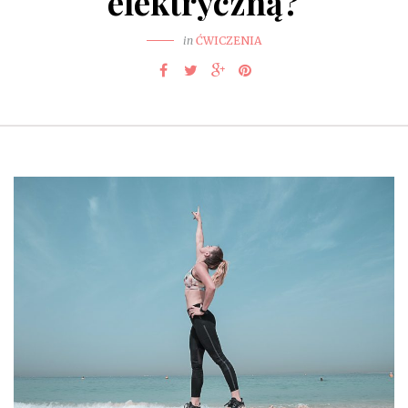
elektryczną?
in
ĆWICZENIA