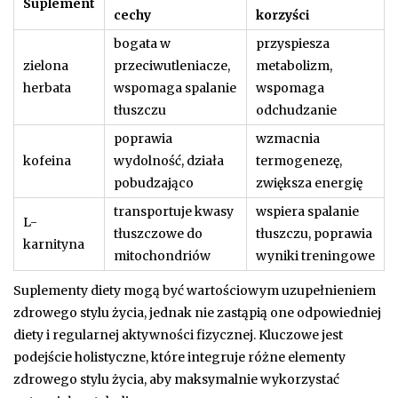
Suplement
cechy
korzyści
bogata w
przyspiesza
zielona
przeciwutleniacze,
metabolizm,
herbata
wspomaga spalanie
wspomaga
tłuszczu
odchudzanie
poprawia
wzmacnia
kofeina
wydolność, działa
termogenezę,
pobudzająco
zwiększa energię
transportuje kwasy
wspiera spalanie
L-
tłuszczowe do
tłuszczu, poprawia
karnityna
mitochondriów
wyniki treningowe
Suplementy diety mogą być wartościowym uzupełnieniem
zdrowego stylu życia, jednak nie zastąpią one odpowiedniej
diety i regularnej aktywności fizycznej. Kluczowe jest
podejście holistyczne, które integruje różne elementy
zdrowego stylu życia, aby maksymalnie wykorzystać