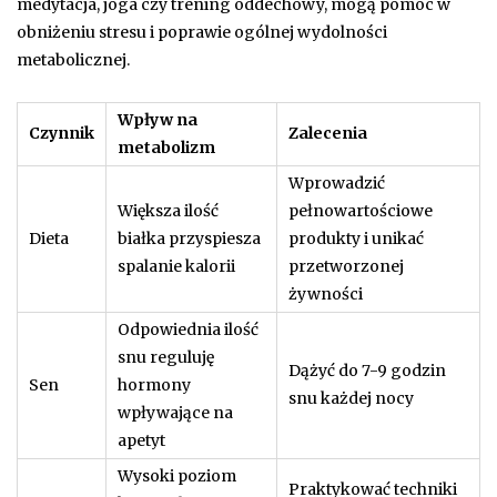
medytacja, joga czy trening oddechowy, mogą pomóc w
obniżeniu stresu i poprawie ogólnej wydolności
metabolicznej.
Wpływ na
Czynnik
Zalecenia
metabolizm
Wprowadzić
Większa ilość
pełnowartościowe
Dieta
białka przyspiesza
produkty i unikać
spalanie kalorii
przetworzonej
żywności
Odpowiednia ilość
snu reguluję
Dążyć do 7-9 godzin
Sen
hormony
snu każdej nocy
wpływające na
apetyt
Wysoki poziom
Praktykować techniki