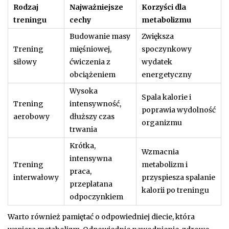
Rodzaj
Najważniejsze
Korzyści dla
treningu
cechy
metabolizmu
Budowanie masy
Zwiększa
Trening
mięśniowej,
spoczynkowy
siłowy
ćwiczenia z
wydatek
obciążeniem
energetyczny
Wysoka
Spala kalorie i
Trening
intensywność,
poprawia wydolność
aerobowy
dłuższy czas
organizmu
trwania
Krótka,
Wzmacnia
intensywna
Trening
metabolizm i
praca,
interwałowy
przyspiesza spalanie
przeplatana
kalorii po treningu
odpoczynkiem
Warto również pamiętać o odpowiedniej diecie, która