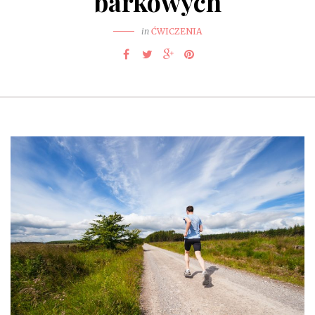
barkowych
in
ĆWICZENIA