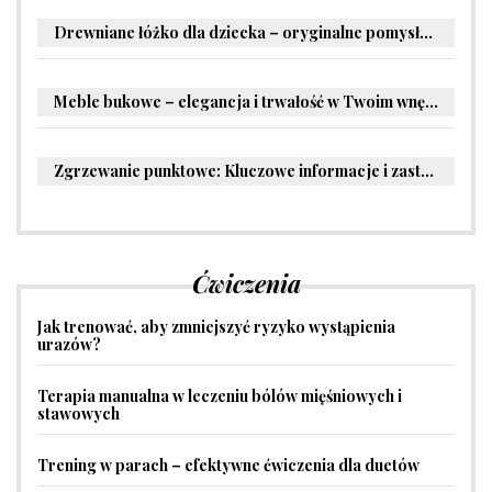
Drewniane łóżko dla dziecka – oryginalne pomysły na aranżację pokoju malucha
Meble bukowe – elegancja i trwałość w Twoim wnętrzu
Zgrzewanie punktowe: Kluczowe informacje i zastosowania w przemyśle
Ćwiczenia
Jak trenować, aby zmniejszyć ryzyko wystąpienia
urazów?
Terapia manualna w leczeniu bólów mięśniowych i
stawowych
Trening w parach – efektywne ćwiczenia dla duetów