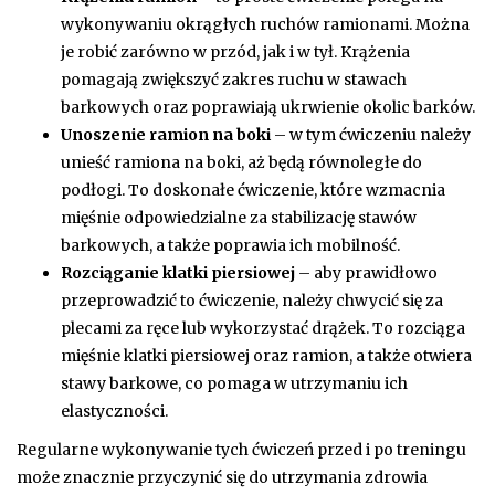
wykonywaniu okrągłych ruchów ramionami. Można
je robić zarówno w przód, jak i w tył. Krążenia
pomagają zwiększyć zakres ruchu w stawach
barkowych oraz poprawiają ukrwienie okolic barków.
Unoszenie ramion na boki
– w tym ćwiczeniu należy
unieść ramiona na boki, aż będą równoległe do
podłogi. To doskonałe ćwiczenie, które wzmacnia
mięśnie odpowiedzialne za stabilizację stawów
barkowych, a także poprawia ich mobilność.
Rozciąganie klatki piersiowej
– aby prawidłowo
przeprowadzić to ćwiczenie, należy chwycić się za
plecami za ręce lub wykorzystać drążek. To rozciąga
mięśnie klatki piersiowej oraz ramion, a także otwiera
stawy barkowe, co pomaga w utrzymaniu ich
elastyczności.
Regularne wykonywanie tych ćwiczeń przed i po treningu
może znacznie przyczynić się do utrzymania zdrowia