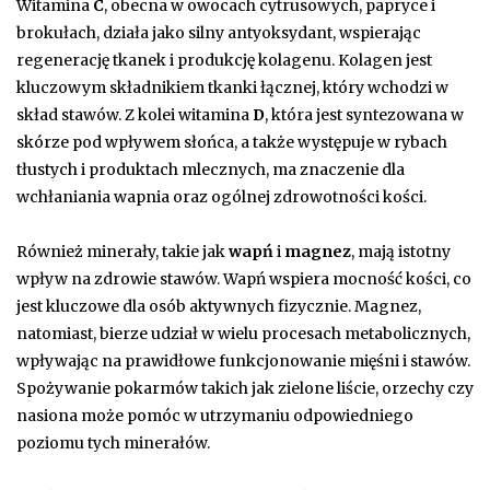
Witamina
C
, obecna w owocach cytrusowych, papryce i
brokułach, działa jako silny antyoksydant, wspierając
regenerację tkanek i produkcję kolagenu. Kolagen jest
kluczowym składnikiem tkanki łącznej, który wchodzi w
skład stawów. Z kolei witamina
D
, która jest syntezowana w
skórze pod wpływem słońca, a także występuje w rybach
tłustych i produktach mlecznych, ma znaczenie dla
wchłaniania wapnia oraz ogólnej zdrowotności kości.
Również minerały, takie jak
wapń
i
magnez
, mają istotny
wpływ na zdrowie stawów. Wapń wspiera mocność kości, co
jest kluczowe dla osób aktywnych fizycznie. Magnez,
natomiast, bierze udział w wielu procesach metabolicznych,
wpływając na prawidłowe funkcjonowanie mięśni i stawów.
Spożywanie pokarmów takich jak zielone liście, orzechy czy
nasiona może pomóc w utrzymaniu odpowiedniego
poziomu tych minerałów.