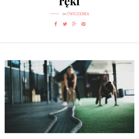
ręki
in
ĆWICZENIA