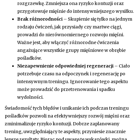
rozgrzewkę. Zmniejsza ona ryzyko kontuzji oraz
przygotowuje mięśnie do intensywniejszego wysiłku.
Brak różnorodności
– Skupienie się tylko na jednym
rodzaju ćwiczeń, jak przysiady czy martwe ciągi,
prowadzi do nierównomiernego rozwoju mięśni.
Ważne jest, aby włączyć różnorodne ćwiczenia
angażujące wszystkie grupy mięśniowe w obrębie
pośladków.
Niezapewnienie odpowiedniej regeneracji
– Ciało
potrzebuje czasu na odpoczynek i regenerację po
intensywnym treningu. Ignorowanie tego aspektu
może prowadzić do przetrenowania i spadku
wydolności.
Świadomość tych błędów i unikanie ich podczas treningu
pośladków pozwoli na efektywniejszy rozwój mięśni oraz
zminimalizuje ryzyko kontuzji. Dobrze zaplanowany
trening, uwzględniający te aspekty, przyniesie znacznie
lepsze rezultaty. Biorąc pod uwagę te wskazówki, można