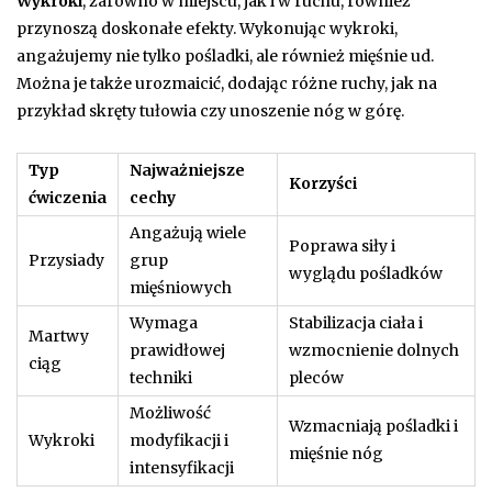
Wykroki
, zarówno w miejscu, jak i w ruchu, również
przynoszą doskonałe efekty. Wykonując wykroki,
angażujemy nie tylko pośladki, ale również mięśnie ud.
Można je także urozmaicić, dodając różne ruchy, jak na
przykład skręty tułowia czy unoszenie nóg w górę.
Typ
Najważniejsze
Korzyści
ćwiczenia
cechy
Angażują wiele
Poprawa siły i
Przysiady
grup
wyglądu pośladków
mięśniowych
Wymaga
Stabilizacja ciała i
Martwy
prawidłowej
wzmocnienie dolnych
ciąg
techniki
pleców
Możliwość
Wzmacniają pośladki i
Wykroki
modyfikacji i
mięśnie nóg
intensyfikacji