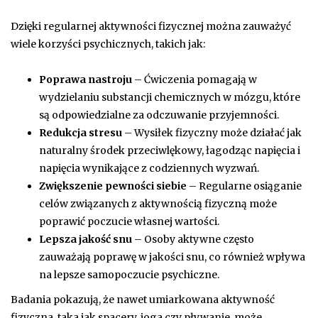
Dzięki regularnej aktywności fizycznej można zauważyć
wiele korzyści psychicznych, takich jak:
Poprawa nastroju
– Ćwiczenia pomagają w
wydzielaniu substancji chemicznych w mózgu, które
są odpowiedzialne za odczuwanie przyjemności.
Redukcja stresu
– Wysiłek fizyczny może działać jak
naturalny środek przeciwlękowy, łagodząc napięcia i
napięcia wynikające z codziennych wyzwań.
Zwiększenie pewności siebie
– Regularne osiąganie
celów związanych z aktywnością fizyczną może
poprawić poczucie własnej wartości.
Lepsza jakość snu
– Osoby aktywne często
zauważają poprawę w jakości snu, co również wpływa
na lepsze samopoczucie psychiczne.
Badania pokazują, że nawet umiarkowana aktywność
fizyczna, taka jak spacery, joga czy pływanie, może