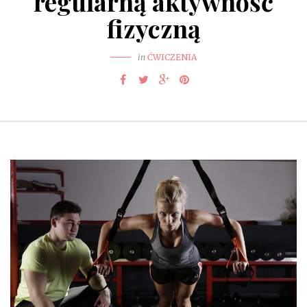
regularną aktywność
fizyczną
in
ĆWICZENIA