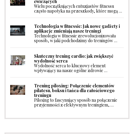
ćwiczących
Wielu początkujących entuzjastów fitnessu
często napotyka na przeszkody, które mogą …
Technologia w fitnessie: Jak nowe gadżety i
aplikacje zmieniają nasze treningi
Technologia w fitnessie zrewolucjonizowała
sposób, w jaki podchodzimy do treningów …
Skuteczny trening cardio: jak zwiększyć
wydolność serca
Wydolność serca to kluczowy element
wpływający na nasze ogólne zdrowie …
Trening piloxing: Połączenie elementów
pilatesu, boksu i tańca dla całościowego
treningu
Piloxing to fascynujący sposób na połączenie
przyjemności z efektywnym treningiem, …