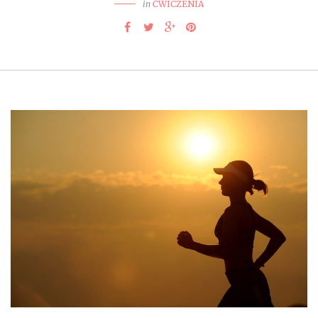
in
ĆWICZENIA