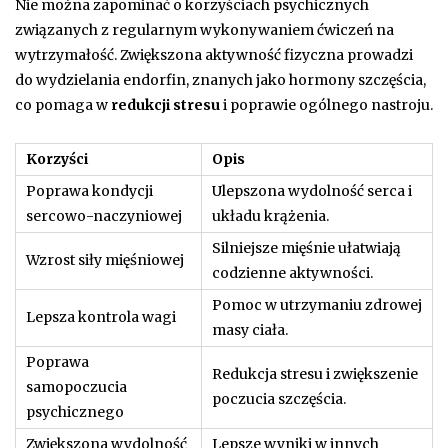
Nie można zapominać o korzyściach psychicznych
związanych z regularnym wykonywaniem ćwiczeń na
wytrzymałość. Zwiększona aktywność fizyczna prowadzi
do wydzielania endorfin, znanych jako hormony szczęścia,
co pomaga w
redukcji stresu
i poprawie ogólnego nastroju.
Korzyści
Opis
Poprawa kondycji
Ulepszona wydolność serca i
sercowo-naczyniowej
układu krążenia.
Silniejsze mięśnie ułatwiają
Wzrost siły mięśniowej
codzienne aktywności.
Pomoc w utrzymaniu zdrowej
Lepsza kontrola wagi
masy ciała.
Poprawa
Redukcja stresu i zwiększenie
samopoczucia
poczucia szczęścia.
psychicznego
Zwiększona wydolność
Lepsze wyniki w innych