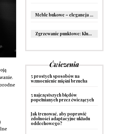
Meble bukowe – elegancja i trwałość w Twoim wnętrzu
Zgrzewanie punktowe: Kluczowe informacje i zastosowania w przemyśle
Ćwiczenia
woją
5 prostych sposobów na
wanie.
wzmocnienie mięśni brzucha
norodne
5 najczęstszych błędów
popełnianych przez ćwiczących
Jak trenować, aby poprawić
zdolności adaptacyjne układu
ą
oddechowego?
olne