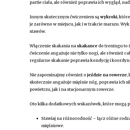
partie ciała, ale również poprawia ich wygląd, na
Innym skutecznym ćwiczeniem są
wykroki
, któ
je zarówno w miejscu, jak i w trakcie marszu. W
stawów.
Włączenie skakania na
skakance
do treningu to 
ćwiczenie angażuje nie tylko nogi, ale również c
regularne skakanie poprawia kondycję i koordyn
Nie zapominajmy również o
jeździe na rowerze
,
skutecznie angażuje mięśnie nóg, poprawia ich
powietrzu, jak i na stacjonarnym rowerze.
Oto kilka dodatkowych wskazówek, które mogą p
Stawiaj na różnorodność – łącz różne rodza
mięśniowe.