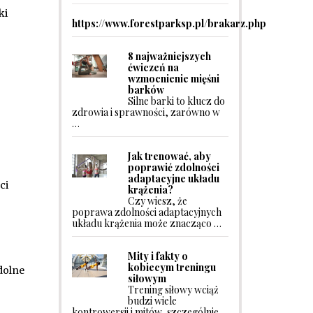
ki
https://www.forestparksp.pl/brakarz.php
8 najważniejszych
ćwiczeń na
wzmocnienie mięśni
barków
Silne barki to klucz do
zdrowia i sprawności, zarówno w
…
Jak trenować, aby
poprawić zdolności
adaptacyjne układu
ci
krążenia?
Czy wiesz, że
poprawa zdolności adaptacyjnych
układu krążenia może znacząco …
Mity i fakty o
kobiecym treningu
dolne
siłowym
Trening siłowy wciąż
budzi wiele
kontrowersji i mitów, szczególnie