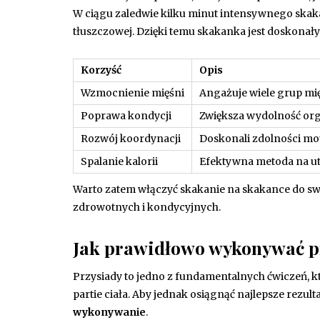
W ciągu zaledwie kilku minut intensywnego skakan
tłuszczowej. Dzięki temu skakanka jest doskona
Korzyść
Opis
Wzmocnienie mięśni
Angażuje wiele grup mi
Poprawa kondycji
Zwiększa wydolność org
Rozwój koordynacji
Doskonali zdolności mo
Spalanie kalorii
Efektywna metoda na utr
Warto zatem włączyć skakanie na skakance do swo
zdrowotnych i kondycyjnych.
Jak prawidłowo wykonywać p
Przysiady to jedno z fundamentalnych ćwiczeń,
partie ciała. Aby jednak osiągnąć najlepsze rezult
wykonywanie
.