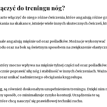
łączyć do treningu nóg?
arto włączyć do niego różne ćwiczenia, które angażują różne g
ania na skakance, istnieje wiele innych skutecznych ćwiczeń, k
onale angażują mięśnie ud oraz pośladków. Można je wykonywać
zodu oraz na bok są świetnym sposobem na zwiększenie elastycz
 który mocno wpływa na mięśnie tylnej części ud oraz pośladków.
ie poprawić siłę nóg i stabilność w innych ćwiczeniach. Ważne 
 oraz unikać nadmiernego obciążania kręgosłupa.
óg
, są również doskonałym uzupełnieniem treningu. Dzięki nim
 sposób, co minimalizuje ryzyko kontuzji. Urządzenia te są
tóre chcą nauczyć się prawidłowej techniki ruchu.