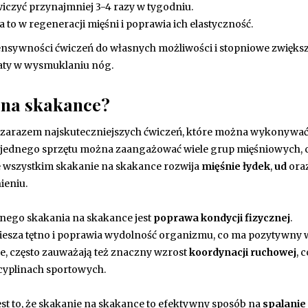
wiczyć przynajmniej 3-4 razy w tygodniu.
to w regeneracji mięśni i poprawia ich elastyczność.
tensywności ćwiczeń do własnych możliwości i stopniowe zwięks
taty w wysmuklaniu nóg.
a na skakance?
 a zarazem najskuteczniejszych ćwiczeń, które można wykonywa
 jednego sprzętu można zaangażować wiele grup mięśniowych, 
 wszystkim skakanie na skakance rozwija
mięśnie łydek
,
ud
ora
ieniu.
rnego skakania na skakance jest
poprawa kondycji fizycznej
.
spiesza tętno i poprawia wydolność organizmu, co ma pozytywny
ce, często zauważają też znaczny wzrost
koordynacji ruchowej
, c
scyplinach sportowych.
st to, że skakanie na skakance to efektywny sposób na
spalanie 