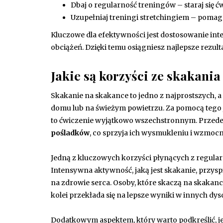
Dbaj o regularność treningów – staraj się ć
Uzupełniaj treningi stretchingiem – pomaga 
Kluczowe dla efektywności jest dostosowanie in
obciążeń. Dzięki temu osiągniesz najlepsze rezul
Jakie są korzyści ze skakani
Skakanie na skakance to jedno z najprostszych,
domu lub na świeżym powietrzu. Za pomocą tego
to ćwiczenie wyjątkowo wszechstronnym. Przede
pośladków
, co sprzyja ich wysmukleniu i wzmocn
Jedną z kluczowych korzyści płynących z regula
Intensywna aktywność, jaką jest skakanie, przy
na zdrowie serca. Osoby, które skaczą na skakan
kolei przekłada się na lepsze wyniki w innych dy
Dodatkowym aspektem, który warto podkreślić, je