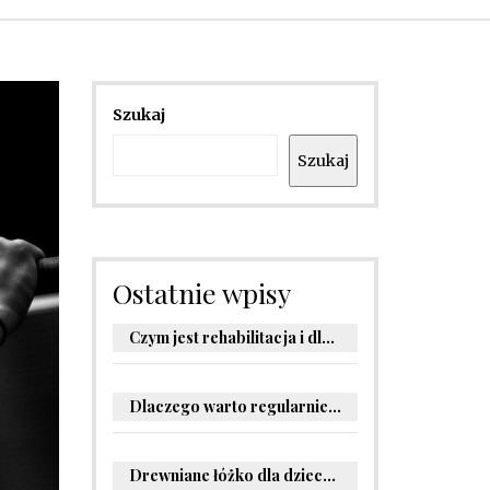
Szukaj
Szukaj
Ostatnie wpisy
Czym jest rehabilitacja i dlaczego jest kluczowa dla powrotu do zdrowia?
Dlaczego warto regularnie odwiedzać stomatologa?
Drewniane łóżko dla dziecka – oryginalne pomysły na aranżację pokoju malucha