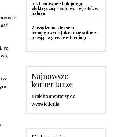
Jak trenować z hulajnogą
elektryczną – zabawa i wysiłek w
jednym
konywać
ność
Zarządzanie stresem
treningowym: Jak radzić sobie z
presją i wytrwać w treningu
. To
owo,
Najnowsze
erze
komentarze
żym
Brak komentarzy do
wyświetlenia.
y