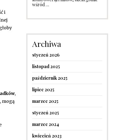
wśród …
ć i
lnej
ogłoby
Archiwa
styczeń 2026
listopad 2025
październik 2025
lipiec 2025
śladków
,
marzec 2025
o, mogą
styczeń 2025
marzec 2024
e
kwiecień 2023