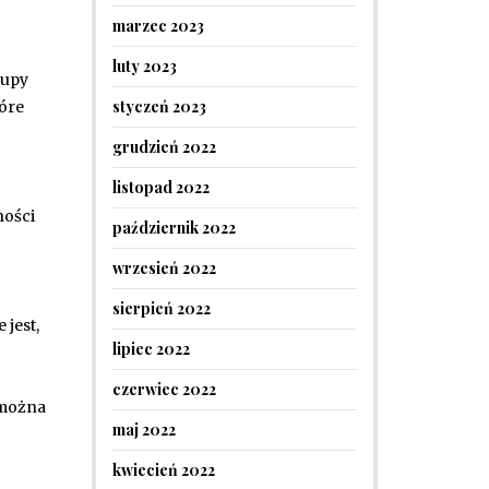
marzec 2023
luty 2023
rupy
styczeń 2023
tóre
grudzień 2022
listopad 2022
ności
październik 2022
wrzesień 2022
sierpień 2022
jest,
lipiec 2022
czerwiec 2022
 można
maj 2022
kwiecień 2022