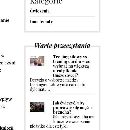
Kategorie
Ćwiczenia
zanie
Inne tematy
Warte przeczytania
ć w
Trening siłowy vs.
trening cardio – co
co czyni
wybrać na większą
z
utratę tkanki
tłuszczowej?
Decyzja o wyborze między
treningiem siłowym a cardio to
dylemat, …
 wpływ
Jak ćwiczyć, aby
o z
poprawić siłę mięśni
brzucha?
Siła mięśni brzucha ma
kluczowe znaczenie
nie tylko dla estetyki …
kalorii
.