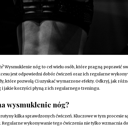
h? Wysmuklenie nóg to cel wielu osób, które pragną poprawić s
kcesu jest odpowiedni dobór ćwiczeń oraz ich regularne wykony
y, które pozwolą Ci uzyskać wymarzone efekty. Odkryj, jak róż
jakie korzyści płyną z ich regularnego treningu.
 na wysmuklenie nóg?
 rutyny kilka sprawdzonych ćwiczeń. Kluczowe w tym procesie s
ów. Regularne wykonywanie tego ćwiczenia nie tylko wzmacnia d