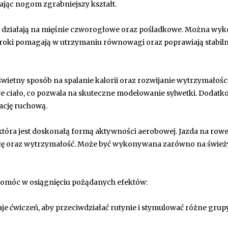
dając nogom zgrabniejszy kształt.
re działają na mięśnie czworogłowe oraz pośladkowe. Można wy
ykroki pomagają w utrzymaniu równowagi oraz poprawiają stabil
świetny sposób na spalanie kalorii oraz rozwijanie wytrzymałości
ałe ciało, co pozwala na skuteczne modelowanie sylwetki. Dodatk
ację ruchową.
 która jest doskonałą formą aktywności aerobowej. Jazda na row
 siłę oraz wytrzymałość. Może być wykonywana zarówno na świe
omóc w osiągnięciu pożądanych efektów:
je ćwiczeń, aby przeciwdziałać rutynie i stymulować różne grup