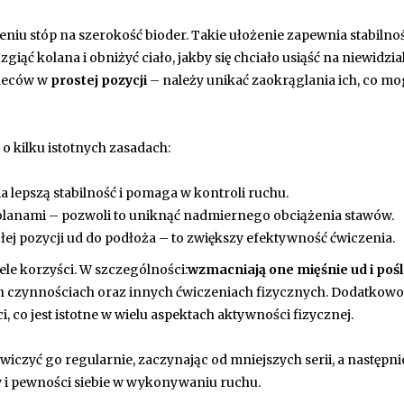
iu stóp na szerokość bioder. Takie ułożenie zapewnia stabilnoś
iąć kolana i obniżyć ciało, jakby się chciało usiąść na niewidzia
pleców w
prostej pozycji
– należy unikać zaokrąglania ich, co m
 kilku istotnych zasadach:
ia lepszą stabilność i pomaga w kontroli ruchu.
 kolanami – pozwoli to uniknąć nadmiernego obciążenia stawów.
ej pozycji ud do podłoża – to zwiększy efektywność ćwiczenia.
e korzyści. W szczególności:
wzmacniają one mięśnie ud i po
h czynnościach oraz innych ćwiczeniach fizycznych. Dodatkow
, co jest istotne w wielu aspektach aktywności fizycznej.
ćwiczyć go regularnie, zaczynając od mniejszych serii, a następni
y i pewności siebie w wykonywaniu ruchu.