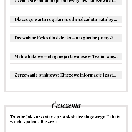
Czym jest rehabilitacja i dlaczego jest kluczowa dla powrotu do zdrowia?
Dlaczego warto regularnie odwiedzać stomatologa?
Drewniane łóżko dla dziecka – oryginalne pomysły na aranżację pokoju malucha
Meble bukowe – elegancja i trwałość w Twoim wnętrzu
Zgrzewanie punktowe: Kluczowe informacje i zastosowania w przemyśle
Ćwiczenia
Tabata: Jak korzystać z protokołu treningowego Tabata
w celu spalenia tłuszczu