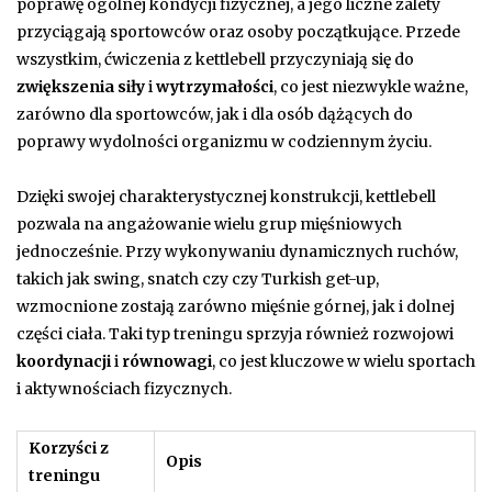
poprawę ogólnej kondycji fizycznej, a jego liczne zalety
przyciągają sportowców oraz osoby początkujące. Przede
wszystkim, ćwiczenia z kettlebell przyczyniają się do
zwiększenia siły
i
wytrzymałości
, co jest niezwykle ważne,
zarówno dla sportowców, jak i dla osób dążących do
poprawy wydolności organizmu w codziennym życiu.
Dzięki swojej charakterystycznej konstrukcji, kettlebell
pozwala na angażowanie wielu grup mięśniowych
jednocześnie. Przy wykonywaniu dynamicznych ruchów,
takich jak swing, snatch czy czy Turkish get-up,
wzmocnione zostają zarówno mięśnie górnej, jak i dolnej
części ciała. Taki typ treningu sprzyja również rozwojowi
koordynacji
i
równowagi
, co jest kluczowe w wielu sportach
i aktywnościach fizycznych.
Korzyści z
Opis
treningu