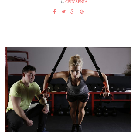
in
ĆWICZENIA