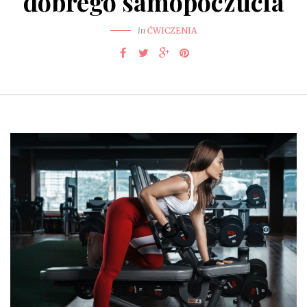
dobrego samopoczucia
in
ĆWICZENIA