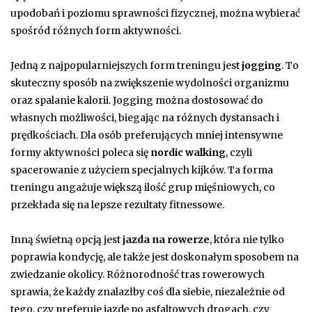
upodobań i poziomu sprawności fizycznej, można wybierać
spośród różnych form aktywności.
Jedną z najpopularniejszych form treningu jest
jogging
. To
skuteczny sposób na zwiększenie wydolności organizmu
oraz spalanie kalorii. Jogging można dostosować do
własnych możliwości, biegając na różnych dystansach i
prędkościach. Dla osób preferujących mniej intensywne
formy aktywności poleca się
nordic walking
, czyli
spacerowanie z użyciem specjalnych kijków. Ta forma
treningu angażuje większą ilość grup mięśniowych, co
przekłada się na lepsze rezultaty fitnessowe.
Inną świetną opcją jest
jazda na rowerze
, która nie tylko
poprawia kondycję, ale także jest doskonałym sposobem na
zwiedzanie okolicy. Różnorodność tras rowerowych
sprawia, że każdy znalazłby coś dla siebie, niezależnie od
tego, czy preferuje jazdę po asfaltowych drogach, czy