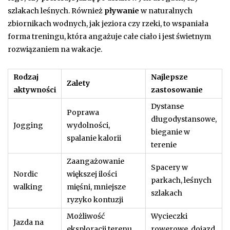
szlakach leśnych. Również
pływanie
w naturalnych
zbiornikach wodnych, jak jeziora czy rzeki, to wspaniała
forma treningu, która angażuje całe ciało i jest świetnym
rozwiązaniem na wakacje.
Rodzaj
Najlepsze
Zalety
aktywności
zastosowanie
Dystanse
Poprawa
długodystansowe,
Jogging
wydolności,
bieganie w
spalanie kalorii
terenie
Zaangażowanie
Spacery w
Nordic
większej ilości
parkach, leśnych
walking
mięśni, mniejsze
szlakach
ryzyko kontuzji
Możliwość
Wycieczki
Jazda na
eksploracji terenu,
rowerowe, dojazd