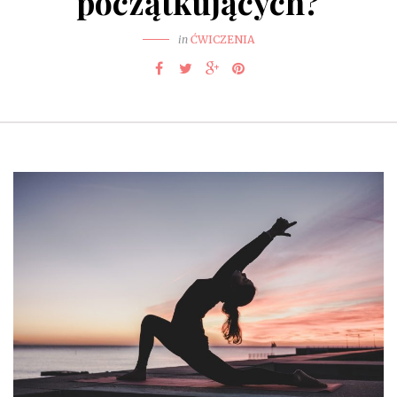
początkujących?
in
ĆWICZENIA