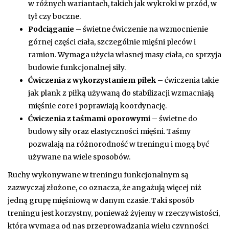
w różnych wariantach, takich jak wykroki w przód, w
tył czy boczne.
Podciąganie
– świetne ćwiczenie na wzmocnienie
górnej części ciała, szczególnie mięśni pleców i
ramion. Wymaga użycia własnej masy ciała, co sprzyja
budowie funkcjonalnej siły.
Ćwiczenia z wykorzystaniem piłek
– ćwiczenia takie
jak plank z piłką używaną do stabilizacji wzmacniają
mięśnie core i poprawiają koordynację.
Ćwiczenia z taśmami oporowymi
– świetne do
budowy siły oraz elastyczności mięśni. Taśmy
pozwalają na różnorodność w treningu i mogą być
używane na wiele sposobów.
Ruchy wykonywane w treningu funkcjonalnym są
zazwyczaj złożone, co oznacza, że angażują więcej niż
jedną grupę mięśniową w danym czasie. Taki sposób
treningu jest korzystny, ponieważ żyjemy w rzeczywistości,
która wymaga od nas przeprowadzania wielu czynności