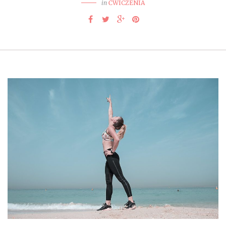
in
ĆWICZENIA