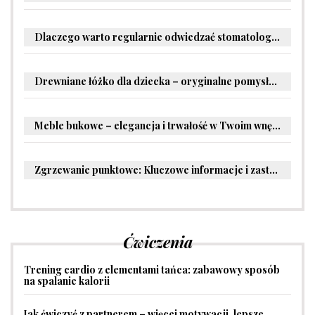
Dlaczego warto regularnie odwiedzać stomatologa?
Drewniane łóżko dla dziecka – oryginalne pomysły na aranżację pokoju malucha
Meble bukowe – elegancja i trwałość w Twoim wnętrzu
Zgrzewanie punktowe: Kluczowe informacje i zastosowania w przemyśle
Ćwiczenia
Trening cardio z elementami tańca: zabawowy sposób
na spalanie kalorii
Jak ćwiczyć z partnerem – więcej motywacji, lepsze