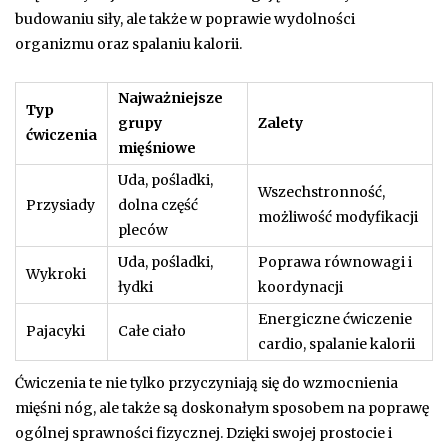
budowaniu siły, ale także w poprawie wydolności
organizmu oraz spalaniu kalorii.
Najważniejsze
Typ
grupy
Zalety
ćwiczenia
mięśniowe
Uda, pośladki,
Wszechstronność,
Przysiady
dolna część
możliwość modyfikacji
pleców
Uda, pośladki,
Poprawa równowagi i
Wykroki
łydki
koordynacji
Energiczne ćwiczenie
Pajacyki
Całe ciało
cardio, spalanie kalorii
Ćwiczenia te nie tylko przyczyniają się do wzmocnienia
mięśni nóg, ale także są doskonałym sposobem na poprawę
ogólnej sprawności fizycznej. Dzięki swojej prostocie i