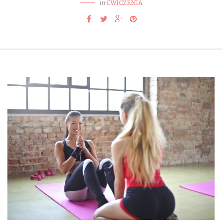
in
ĆWICZENIA