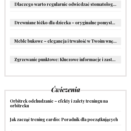
Dlaczego warto regularnie odwiedzać stomatologa?
Drewniane łóżko dla dziecka – oryginalne pomysły na aranżację pokoju malucha
Meble bukowe – elegancja i trwałość w Twoim wnętrzu
Zgrzewanie punktowe: Kluczowe informacje i zastosowania w przemyśle
Ćwiczenia
Orbitrek odchudzanie – efekty i zalety treningu na
orbitreku
Jak zacząć trening cardio: Poradnik dla początkujących