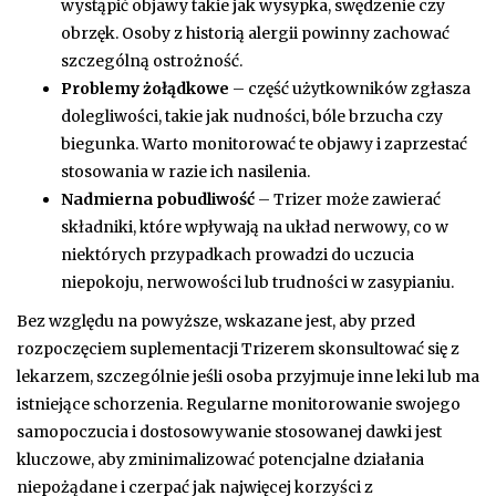
wystąpić objawy takie jak wysypka, swędzenie czy
obrzęk. Osoby z historią alergii powinny zachować
szczególną ostrożność.
Problemy żołądkowe
– część użytkowników zgłasza
dolegliwości, takie jak nudności, bóle brzucha czy
biegunka. Warto monitorować te objawy i zaprzestać
stosowania w razie ich nasilenia.
Nadmierna pobudliwość
– Trizer może zawierać
składniki, które wpływają na układ nerwowy, co w
niektórych przypadkach prowadzi do uczucia
niepokoju, nerwowości lub trudności w zasypianiu.
Bez względu na powyższe, wskazane jest, aby przed
rozpoczęciem suplementacji Trizerem skonsultować się z
lekarzem, szczególnie jeśli osoba przyjmuje inne leki lub ma
istniejące schorzenia. Regularne monitorowanie swojego
samopoczucia i dostosowywanie stosowanej dawki jest
kluczowe, aby zminimalizować potencjalne działania
niepożądane i czerpać jak najwięcej korzyści z