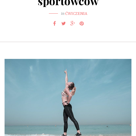
sportowców
in
ĆWICZENIA