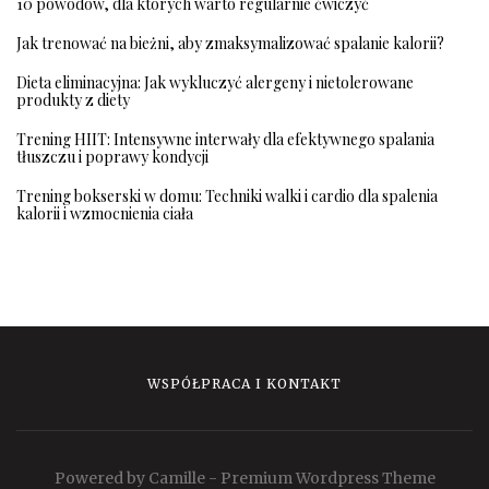
10 powodów, dla których warto regularnie ćwiczyć
Jak trenować na bieżni, aby zmaksymalizować spalanie kalorii?
Dieta eliminacyjna: Jak wykluczyć alergeny i nietolerowane
produkty z diety
Trening HIIT: Intensywne interwały dla efektywnego spalania
tłuszczu i poprawy kondycji
Trening bokserski w domu: Techniki walki i cardio dla spalenia
kalorii i wzmocnienia ciała
WSPÓŁPRACA I KONTAKT
Powered by Camille - Premium Wordpress Theme