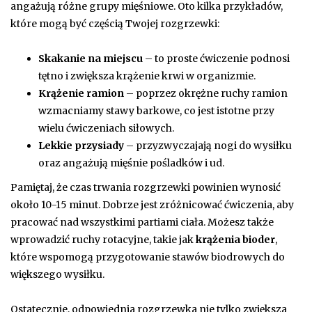
angażują różne grupy mięśniowe. Oto kilka przykładów,
które mogą być częścią Twojej rozgrzewki:
Skakanie na miejscu
– to proste ćwiczenie podnosi
tętno i zwiększa krążenie krwi w organizmie.
Krążenie ramion
– poprzez okrężne ruchy ramion
wzmacniamy stawy barkowe, co jest istotne przy
wielu ćwiczeniach siłowych.
Lekkie przysiady
– przyzwyczajają nogi do wysiłku
oraz angażują mięśnie pośladków i ud.
Pamiętaj, że czas trwania rozgrzewki powinien wynosić
około 10-15 minut. Dobrze jest zróżnicować ćwiczenia, aby
pracować nad wszystkimi partiami ciała. Możesz także
wprowadzić ruchy rotacyjne, takie jak
krążenia bioder
,
które wspomogą przygotowanie stawów biodrowych do
większego wysiłku.
Ostatecznie, odpowiednia rozgrzewka nie tylko zwiększa