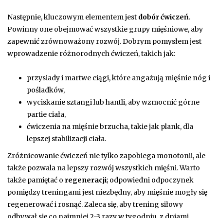
Następnie, kluczowym elementem jest
dobór ćwiczeń
.
Powinny one obejmować wszystkie grupy mięśniowe, aby
zapewnić zrównoważony rozwój. Dobrym pomysłem jest
wprowadzenie różnorodnych ćwiczeń, takich jak:
przysiady i martwe ciągi, które angażują mięśnie nóg i
pośladków,
wyciskanie sztangi lub hantli, aby wzmocnić górne
partie ciała,
ćwiczenia na mięśnie brzucha, takie jak plank, dla
lepszej stabilizacji ciała.
Zróżnicowanie ćwiczeń nie tylko zapobiega monotonii, ale
także pozwala na lepszy rozwój wszystkich mięśni. Warto
także pamiętać o
regeneracji
; odpowiedni odpoczynek
pomiędzy treningami jest niezbędny, aby mięśnie mogły się
regenerować i rosnąć. Zaleca się, aby trening siłowy
odbywał się co najmniej 2-3 razy w tygodniu, z dniami