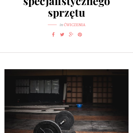
specjalistycznego
sprzętu
in
ĆWICZENIA