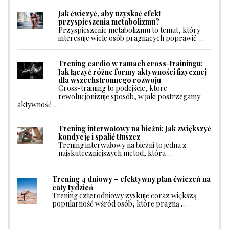
Jak ćwiczyć, aby uzyskać efekt
przyspieszenia metabolizmu?
Przyspieszenie metabolizmu to temat, który
interesuje wiele osób pragnących poprawić …
Trening cardio w ramach cross-trainingu:
Jak łączyć różne formy aktywności fizycznej
dla wszechstronnego rozwoju
Cross-training to podejście, które
rewolucjonizuje sposób, w jaki postrzegamy
aktywność …
Trening interwałowy na bieżni: Jak zwiększyć
kondycję i spalić tłuszcz
Trening interwałowy na bieżni to jedna z
najskuteczniejszych metod, która …
Trening 4 dniowy – efektywny plan ćwiczeń na
cały tydzień
Trening czterodniowy zyskuje coraz większą
popularność wśród osób, które pragną …