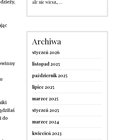
ale nie wiesz, …
dzieży,
ając
Archiwa
styczeń 2026
powinny
listopad 2025
październik 2025
 u
lipiec 2025
marzec 2025
niki
styczeń 2025
ądziłaś
i do
marzec 2024
kwiecień 2023