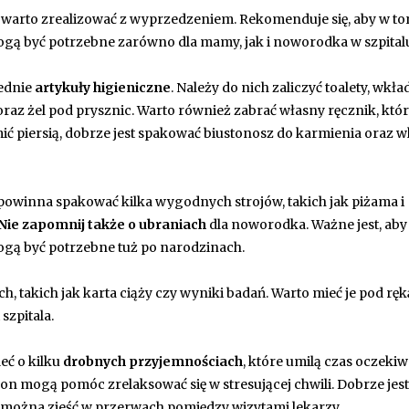
y warto zrealizować z wyprzedzeniem. Rekomenduje się, aby w to
mogą być potrzebne zarówno dla mamy, jak i noworodka w szpital
iednie
artykuły higieniczne
. Należy do nich zaliczyć toalety, wkła
az żel pod prysznic. Warto również zabrać własny ręcznik, któ
ić piersią, dobrze jest spakować biustonosz do karmienia oraz w
winna spakować kilka wygodnych strojów, takich jak piżama i
Nie zapomnij także o ubraniach
dla noworodka. Ważne jest, aby
mogą być potrzebne tuż po narodzinach.
akich jak karta ciąży czy wyniki badań. Warto mieć je pod ręk
szpitala.
eć o kilku
drobnych przyjemnościach
, które umilą czas oczekiw
fon mogą pomóc zrelaksować się w stresującej chwili. Dobrze jest
e można zjeść w przerwach pomiędzy wizytami lekarzy.