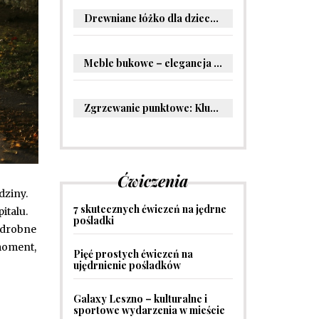
Drewniane łóżko dla dziecka – oryginalne pomysły na aranżację pokoju malucha
Meble bukowe – elegancja i trwałość w Twoim wnętrzu
Zgrzewanie punktowe: Kluczowe informacje i zastosowania w przemyśle
Ćwiczenia
dziny.
7 skutecznych ćwiczeń na jędrne
italu.
pośladki
 drobne
moment,
Pięć prostych ćwiczeń na
ujędrnienie pośladków
Galaxy Leszno – kulturalne i
sportowe wydarzenia w mieście