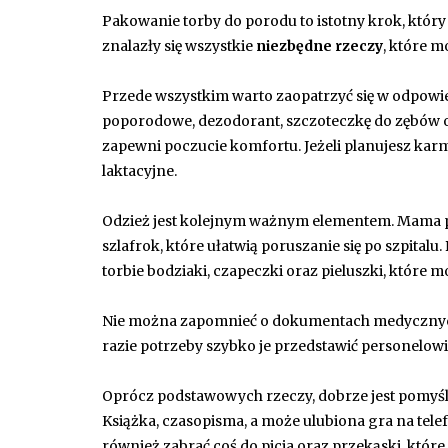
Pakowanie torby do porodu to istotny krok, któr
znalazły się wszystkie
niezbędne rzeczy
, które 
Przede wszystkim warto zaopatrzyć się w odpow
poporodowe, dezodorant, szczoteczkę do zębów or
zapewni poczucie komfortu. Jeżeli planujesz karm
laktacyjne.
Odzież jest kolejnym ważnym elementem. Mama po
szlafrok, które ułatwią poruszanie się po szpitalu.
torbie bodziaki, czapeczki oraz pieluszki, które 
Nie można zapomnieć o dokumentach medycznych, t
razie potrzeby szybko je przedstawić personelowi 
Oprócz podstawowych rzeczy, dobrze jest pomyśl
Książka, czasopisma, a może ulubiona gra na tele
również zabrać coś do picia oraz przekąski, któr