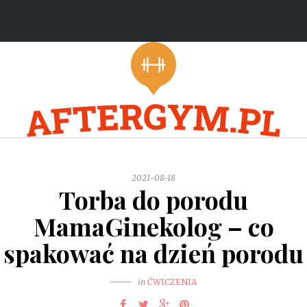
2021-08-18
Torba do porodu
MamaGinekolog – co
spakować na dzień porodu
in
ĆWICZENIA