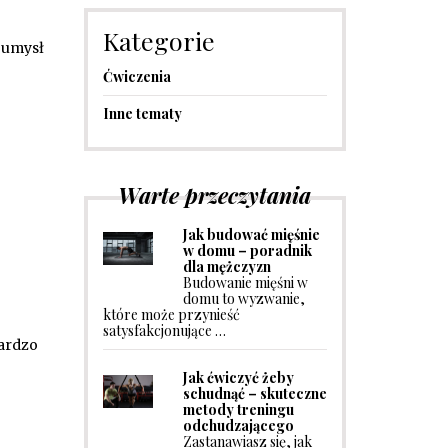
Kategorie
 umysł
Ćwiczenia
Inne tematy
Warte przeczytania
Jak budować mięśnie
w domu – poradnik
dla mężczyzn
Budowanie mięśni w
domu to wyzwanie,
które może przynieść
satysfakcjonujące …
bardzo
Jak ćwiczyć żeby
schudnąć – skuteczne
metody treningu
odchudzającego
Zastanawiasz się, jak