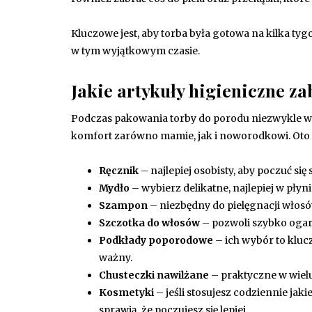
Kluczowe jest, aby torba była gotowa na kilka 
w tym wyjątkowym czasie.
Jakie artykuły higieniczne za
Podczas pakowania torby do porodu niezwykle wa
komfort zarówno mamie, jak i noworodkowi. Oto 
Ręcznik
– najlepiej osobisty, aby poczuć s
Mydło
– wybierz delikatne, najlepiej w płyni
Szampon
– niezbędny do pielęgnacji włosó
Szczotka do włosów
– pozwoli szybko ogar
Podkłady poporodowe
– ich wybór to kluc
ważny.
Chusteczki nawilżane
– praktyczne w wielu
Kosmetyki
– jeśli stosujesz codziennie jaki
sprawią, że poczujesz się lepiej.