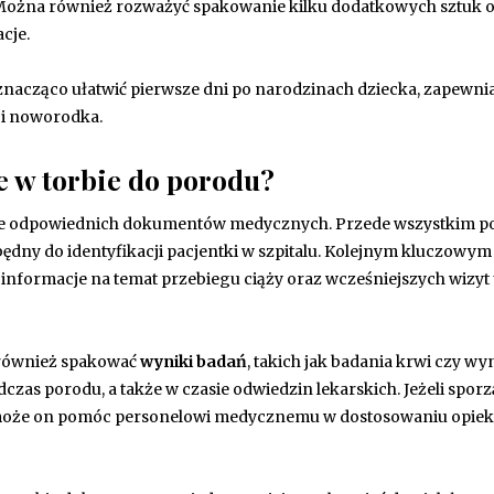
. Można również rozważyć spakowanie kilku dodatkowych sztuk o
cje.
acząco ułatwić pierwsze dni po narodzinach dziecka, zapewni
 i noworodka.
e w torbie do porodu?
anie odpowiednich dokumentów medycznych. Przede wszystkim 
ezbędny do identyfikacji pacjentki w szpitalu. Kolejnym kluczowym
e informacje na temat przebiegu ciąży oraz wcześniejszych wizyt
również spakować
wyniki badań
, takich jak badania krwi czy wy
as porodu, a także w czasie odwiedzin lekarskich. Jeżeli sporz
ż może on pomóc personelowi medycznemu w dostosowaniu opiek