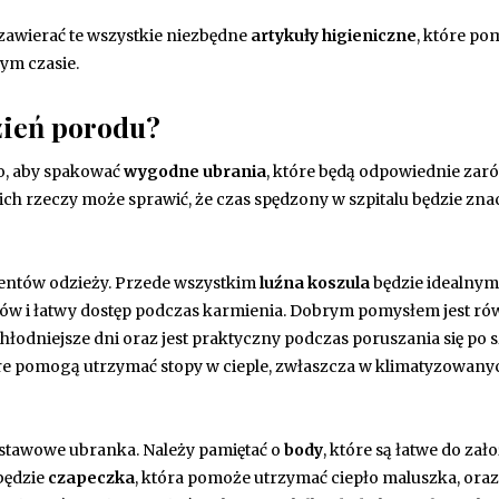
awierać te wszystkie niezbędne
artykuły higieniczne
, które po
ym czasie.
zień porodu?
to, aby spakować
wygodne ubrania
, które będą odpowiednie za
ch rzeczy może sprawić, że czas spędzony w szpitalu będzie zna
mentów odzieży. Przede wszystkim
luźna koszula
będzie idealnym
w i łatwy dostęp podczas karmienia. Dobrym pomysłem jest ró
chłodniejsze dni oraz jest praktyczny podczas poruszania się po s
óre pomogą utrzymać stopy w cieple, zwłaszcza w klimatyzowany
stawowe ubranka. Należy pamiętać o
body
, które są łatwe do zał
będzie
czapeczka
, która pomoże utrzymać ciepło maluszka, ora