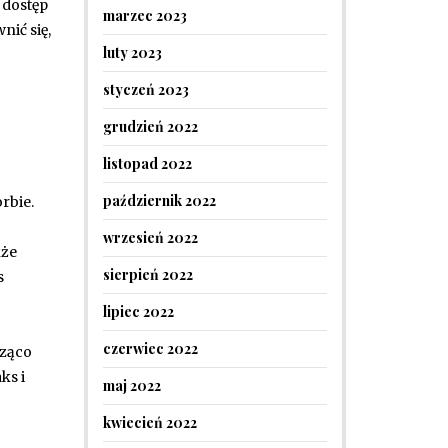
 dostęp
marzec 2023
nić się,
luty 2023
styczeń 2023
grudzień 2022
listopad 2022
październik 2022
rbie.
wrzesień 2022
kże
sierpień 2022
s
lipiec 2022
czerwiec 2022
cząco
ks i
maj 2022
kwiecień 2022