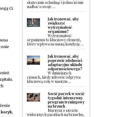
skutecznie schudnąć i jednocześnie
zadbać o swoje …
mogą Ci
Jak trenować, aby
zwiększyć
wytrzymałość
organizmu?
Wytrzymałość
organizmu to kluczowy element,
równo
który wpływa na naszą kondycję …
cznie
Jak trenować, aby
poprawić zdolności
adaptacyjne układu
odpornościowego?
W dzisiejszych
wnież
czasach, kiedy zdrowie odgrywa
zpitalu.
kluczową rolę w naszym …
ch
Sześć paczek w sześć
tygodni: intensywny
program treningowy
ożenia
na brzuch
Marzysz o sześciu
z
kocyk
,
widocznych paczkach na brzuchu,