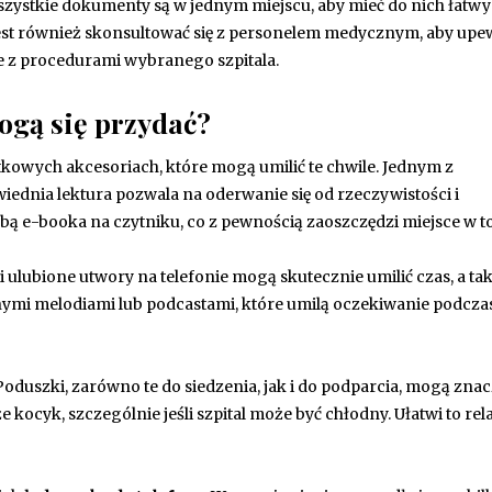
szystkie dokumenty są w jednym miejscu, aby mieć do nich łatwy
est również skonsultować się z personelem medycznym, aby upew
z procedurami wybranego szpitala.
ogą się przydać?
tkowych akcesoriach, które mogą umilić te chwile. Jednym z
ednia lektura pozwala na oderwanie się od rzeczywistości i
ą e-booka na czytniku, co z pewnością zaoszczędzi miejsce w to
 ulubione utwory na telefonie mogą skutecznie umilić czas, a ta
onymi melodiami lub podcastami, które umilą oczekiwanie podcza
oduszki, zarówno te do siedzenia, jak i do podparcia, mogą zna
kocyk, szczególnie jeśli szpital może być chłodny. Ułatwi to rela