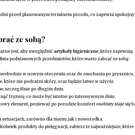
tygodni przed planowanym terminem porodu, co zapewni spokojny
brać ze sobą?
żne jest, aby uwzględnić
artykuły higieniczne
, które zapewnią
lista podstawowych przedmiotów, które warto zabrać ze sobą:
ię swobodnie w nowym otoczeniu oraz do osuchania po prysznicu.
e, które nie podrażni skóry, oraz będzie łatwe w użyciu.
w, szczególnie po długim dniu.
nąć fryzurę, co może być istotne po intensywnym dniu.
zowy element, ponieważ po porodzie komfort osobisty staje się 
 sytuacjach, zarówno dla mamy, jak i noworodka.
ekolwiek produkty do pielęgnacji, zabierz te najważniejsze, które