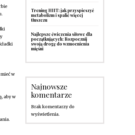
rbie
Trening HIIT: jak przyspieszyć
u.
metabolizm i spalić więcej
tłuszczu
dki
Najlepsze ćwiczenia siłowe dla
ry
początkujących: Rozpocznij
swoją drogę do wzmocnienia
kładki
mięśni
 mieć w
Najnowsze
komentarze
ą, aby w
Brak komentarzy do
wyświetlenia.
ania.