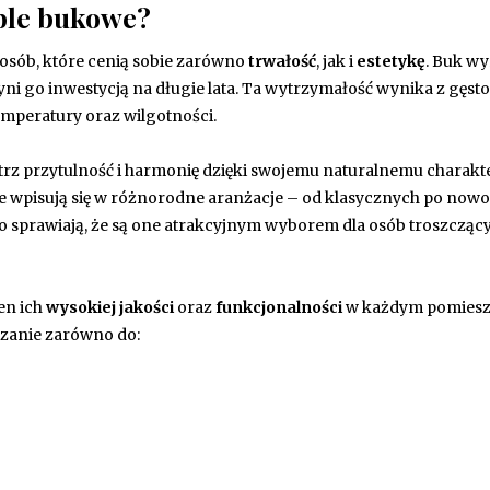
ble bukowe?
osób, które cenią sobie zarówno
trwałość
, jak i
estetykę
. Buk w
ni go inwestycją na długie lata. Ta wytrzymałość wynika z gęsto
emperatury oraz wilgotności.
rz przytulność i harmonię dzięki swojemu naturalnemu charakt
e wpisują się w różnorodne aranżacje – od klasycznych po now
prawiają, że są one atrakcyjnym wyborem dla osób troszczącyc
en ich
wysokiej jakości
oraz
funkcjonalności
w każdym pomiesz
ązanie zarówno do: