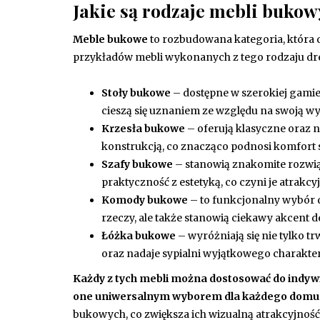
Jakie są rodzaje mebli buko
Meble bukowe
to rozbudowana kategoria, która 
przykładów mebli wykonanych z tego rodzaju dr
Stoły bukowe
– dostępne w szerokiej gamie r
cieszą się uznaniem ze względu na swoją w
Krzesła bukowe
– oferują klasyczne oraz 
konstrukcją, co znacząco podnosi komfort 
Szafy bukowe
– stanowią znakomite rozwią
praktyczność z estetyką, co czyni je atrak
Komody bukowe
– to funkcjonalny wybór d
rzeczy, ale także stanowią ciekawy akcent 
Łóżka bukowe
– wyróżniają się nie tylko 
oraz nadaje sypialni wyjątkowego charakte
Każdy z tych mebli można dostosować do indywid
one uniwersalnym wyborem dla każdego domu
bukowych, co zwiększa ich wizualną atrakcyjność