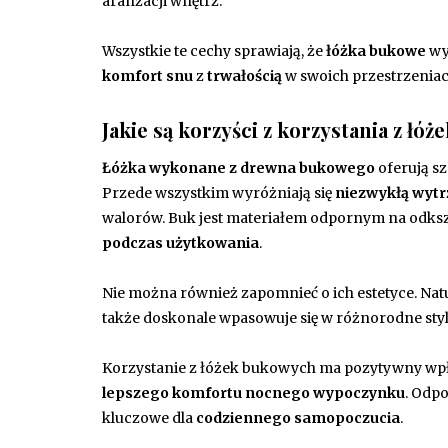
aranżacji wnętrz.
Wszystkie te cechy sprawiają, że
łóżka bukowe
wyr
komfort snu
z
trwałością
w swoich przestrzenia
Jakie są korzyści z korzystania z ł
Łóżka wykonane z drewna bukowego
oferują sz
Przede wszystkim wyróżniają się
niezwykłą wytr
walorów. Buk jest materiałem odpornym na odkszt
podczas użytkowania
.
Nie można również zapomnieć o ich estetyce. Na
także doskonale wpasowuje się w różnorodne sty
Korzystanie z łóżek bukowych ma pozytywny wpły
lepszego komfortu nocnego wypoczynku
. Odpo
kluczowe dla
codziennego samopoczucia
.