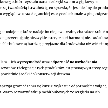
kowego, które zyskało uznanie dzięki swoim wyjątkowym
e się
twardością
i
trwałością
, co sprawia, że jest idealny do produ
 wyglądowi oraz eleganckiej estetyce doskonale wpisuje się z
jące usłojenie, które nadaje im niepowtarzalny charakter. Subteln
ym prezentują się niezwykle estetycznie i harmonijnie. Dodatko
meble bukowe są bardziej przyjazne dla środowiska niż wiele inn
 lata – ich
wytrzymałość
oraz
odporność na uszkodzenia
 sezonów. Pielęgnacja tych produktów jest prosta; wystarczy reg
odpowiednie środki do konserwacji drewna.
 sprzyja gromadzeniu się kurzu i wykazuje odporność na wilgoć,
. Warto rozważyć zakup mebli bukowych ze względu na ich