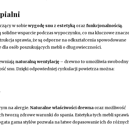
pialni
ączący w sobie
wygodę snu
z
estetyką
oraz
funkcjonalnością
.
solidne wsparcie podczas wypoczynku, co ma kluczowe znacze
strukcja sprawia, że są odporne na odkształcenia spowodowane
e dla osób poszukujących mebli o długowieczności.
pewniają
naturalną wentylację
– drewno to umożliwia swobodny
ość snu. Dzięki odpowiedniej cyrkulacji powietrza można:
,
cym na alergie.
Naturalne właściwości drewna
oraz możliwość
 tworzą zdrowe warunki do spania. Estetyka tych mebli sprawia
 Bogata gama stylów pozwala na łatwe dopasowanie ich do różnyc