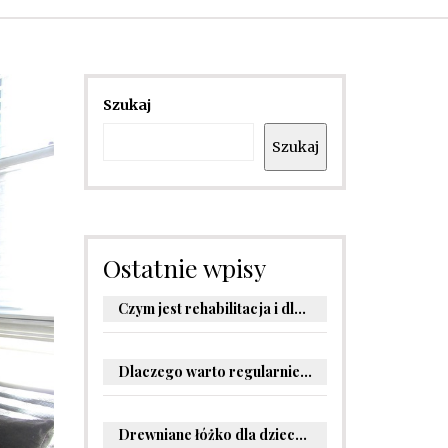
Szukaj
Szukaj
Ostatnie wpisy
Czym jest rehabilitacja i dlaczego jest kluczowa dla powrotu do zdrowia?
Dlaczego warto regularnie odwiedzać stomatologa?
Drewniane łóżko dla dziecka – oryginalne pomysły na aranżację pokoju malucha