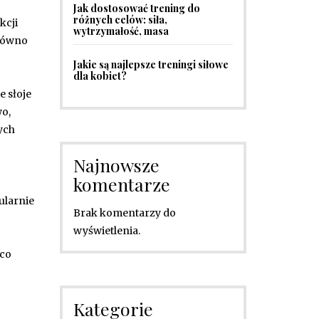
Jak dostosować trening do
różnych celów: siła,
kcji
wytrzymałość, masa
arówno
Jakie są najlepsze treningi siłowe
dla kobiet?
e słoje
wo,
ych
Najnowsze
komentarze
ularnie
Brak komentarzy do
wyświetlenia.
 co
Kategorie