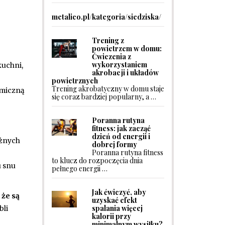
metalico.pl/kategoria/siedziska/
Trening z
powietrzem w domu:
Ćwiczenia z
wykorzystaniem
kuchni,
akrobacji i układów
powietrznych
Trening akrobatyczny w domu staje
omiczną
się coraz bardziej popularny, a …
Poranna rutyna
fitness: jak zacząć
dzień od energii i
óżnych
dobrej formy
Poranna rutyna fitness
to klucz do rozpoczęcia dnia
u snu
pełnego energii …
Jak ćwiczyć, aby
 że są
uzyskać efekt
spalania więcej
bli
kalorii przy
minimalnym wysiłku?