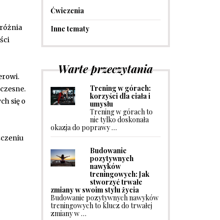
Ćwiczenia
yróżnia
Inne tematy
ści
Warte przeczytania
erowi.
Trening w górach:
oczesne.
korzyści dla ciała i
h się o
umysłu
Trening w górach to
nie tylko doskonała
okazja do poprawy …
czeniu
Budowanie
pozytywnych
nawyków
treningowych: Jak
stworzyć trwałe
zmiany w swoim stylu życia
Budowanie pozytywnych nawyków
treningowych to klucz do trwałej
zmiany w …