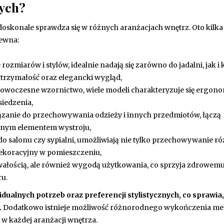
wych?
doskonale sprawdza się w różnych aranżacjach wnętrz. Oto kilka
ewna:
ozmiarów i stylów, idealnie nadają się zarówno do jadalni, jak i 
ytrzymałość oraz elegancki wygląd,
nowoczesne wzornictwo, wiele modeli charakteryzuje się ergon
siedzenia,
zanie do przechowywania odzieży i innych przedmiotów, łączą
cyjnym elementem wystroju,
o salonu czy sypialni, umożliwiają nie tylko przechowywanie r
dekoracyjny w pomieszczeniu,
trwałością, ale również wygodą użytkowania, co sprzyja zdrowem
ru.
ualnych potrzeb oraz preferencji stylistycznych, co sprawia,
.
Dodatkowo istnieje możliwość różnorodnego wykończenia me
 w każdej aranżacji wnętrza.