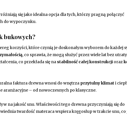
óżniają się jako idealna opcja dla tych, którzy pragną połączyć
ch do wypoczynku.
óżek bukowych?
ereg korzyści, które czynią je doskonałym wyborem do każdej sy
zymałością
, co sprawia, że mogą służyć przez wiele lat bez utrat
ałcenia, co przekłada się na
stabilność całej konstrukcji
oraz
k
turalna faktura drewna wnosi do wnętrza
przytulny klimat
i ciepł
le aranżacyjne – od nowoczesnych po klasyczne.
w na jakość snu. Właściwości tego drewna przyczyniają się do
wiednia twardość materaca wspiera kręgosłup w trakcie snu, co 