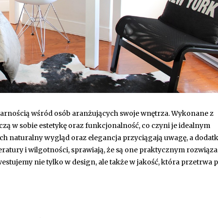
ularnością wśród osób aranżujących swoje wnętrza. Wykonane z
zą w sobie estetykę oraz funkcjonalność, co czyni je idealnym
h naturalny wygląd oraz elegancja przyciągają uwagę, a dodat
eratury i wilgotności, sprawiają, że są one praktycznym rozwiąz
tujemy nie tylko w design, ale także w jakość, która przetrwa 