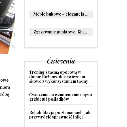
Meble bukowe – elegancja i trwałość w Twoim wnętrzu
Zgrzewanie punktowe: Kluczowe informacje i zastosowania w przemyśle
Ćwiczenia
Trening z taśmą oporową w
domu: Różnorodne ćwiczenia
kowe
siłowe z wykorzystaniem taśmy
aniem
próbę
Ćwiczenia na wzmocnienie mięśni
grzbietu i pośladków
Rehabilitacja po złamaniach: Jak
przywrócić sprawność i siłę?