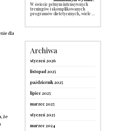
W świecie pełnym intensywnych
treningów i skomplikowanych
programów dietetycznych, wiele …
nie dla
Archiwa
styczeń 2026
listopad 2025
październik 2025
lipiec 2025
marzec 2025
styczeń 2025
, że
h
marzec 2024