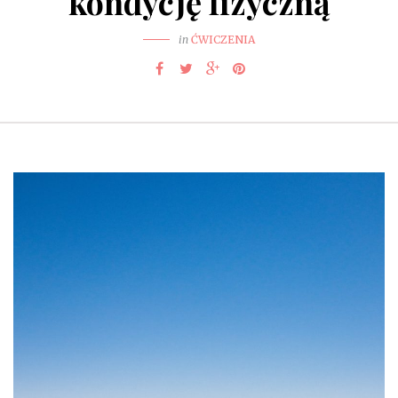
kondycję fizyczną
in
ĆWICZENIA