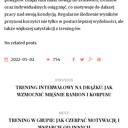
postępów. Dzięki nim masz dostęp do zestawień, trendów
oraz indywidualnych osiągnięć, co motywuje do dalszej
pracy nad swoją kondycją. Regularne śledzenie wyników
przynosi korzyści nie tylko w postaci lepszej wydolności, ale
także większej satysfakcji z treningów.
No related posts.
2022-05-02
754
PREVIOUS
TRENING INTERWAŁOWY NA DRĄŻKU: JAK
WZMOCNIĆ MIĘŚNIE RAMION I KORPUSU
NEXT
TRENING W GRUPIE: JAK CZERPAĆ MOTYWACJĘ I
WSPARCIE OD INNYCH