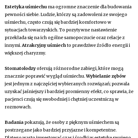
Estetyka uśmiechu
ma ogromne znaczenie dla budowania
pewności siebie. Ludzie, którzy są zadowoleni ze swojego
uśmiechu, często czują się bardziej komfortowo w
sytuacjach towarzyskich. To pozytywne nastawienie
przekłada się na ich ogólne samopoczucie oraz relacje z
innymi.
Atrakcyjny uśmiech
to prawdziwe źródło energii i
większej charyzmy.
Stomatolodzy
oferują różnorodne zabiegi, które mogą
znacznie poprawić wygląd uśmiechu.
Wybielanie zębów
jest jednym z najczęściej wybieranych rozwiązań; pozwala
uzyskać jaśniejszy i bardziej promienny efekt, co sprawia, że
pacjenci czują się swobodniej i chętniej uczestniczą w
rozmowach.
Badania
pokazują, że osoby z pięknym uśmiechem są
postrzegane jako bardziej przyjazne i kompetentne.
Dlatego warto inwestować czas i środki w estetykę swojego