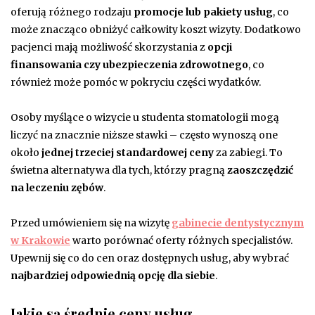
oferują różnego rodzaju
promocje lub pakiety usług
, co
może znacząco obniżyć całkowity koszt wizyty. Dodatkowo
pacjenci mają możliwość skorzystania z
opcji
finansowania czy ubezpieczenia zdrowotnego
, co
również może pomóc w pokryciu części wydatków.
Osoby myślące o wizycie u studenta stomatologii mogą
liczyć na znacznie niższe stawki – często wynoszą one
około
jednej trzeciej standardowej ceny
za zabiegi. To
świetna alternatywa dla tych, którzy pragną
zaoszczędzić
na leczeniu zębów
.
Przed umówieniem się na wizytę
gabinecie dentystycznym
w Krakowie
warto porównać oferty różnych specjalistów.
Upewnij się co do cen oraz dostępnych usług, aby wybrać
najbardziej odpowiednią opcję dla siebie
.
Jakie są średnie ceny usług