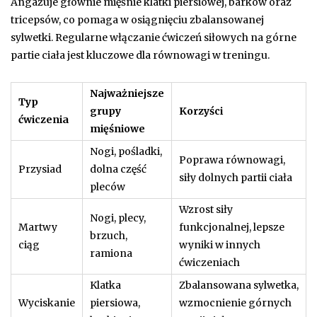
Angażuje głównie mięśnie klatki piersiowej, barków oraz
tricepsów, co pomaga w osiągnięciu zbalansowanej
sylwetki. Regularne włączanie ćwiczeń siłowych na górne
partie ciała jest kluczowe dla równowagi w treningu.
Najważniejsze
Typ
grupy
Korzyści
ćwiczenia
mięśniowe
Nogi, pośladki,
Poprawa równowagi,
Przysiad
dolna część
siły dolnych partii ciała
pleców
Wzrost siły
Nogi, plecy,
Martwy
funkcjonalnej, lepsze
brzuch,
ciąg
wyniki w innych
ramiona
ćwiczeniach
Klatka
Zbalansowana sylwetka,
Wyciskanie
piersiowa,
wzmocnienie górnych