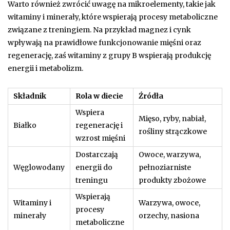
Warto również zwrócić uwagę na mikroelementy, takie jak
witaminy i minerały, które wspierają procesy metaboliczne
związane z treningiem. Na przykład magnez i cynk
wpływają na prawidłowe funkcjonowanie mięśni oraz
regenerację, zaś witaminy z grupy B wspierają produkcję
energii i metabolizm.
Składnik
Rola w diecie
Źródła
Wspiera
Mięso, ryby, nabiał,
Białko
regenerację i
rośliny strączkowe
wzrost mięśni
Dostarczają
Owoce, warzywa,
Węglowodany
energii do
pełnoziarniste
treningu
produkty zbożowe
Wspierają
Witaminy i
Warzywa, owoce,
procesy
minerały
orzechy, nasiona
metaboliczne