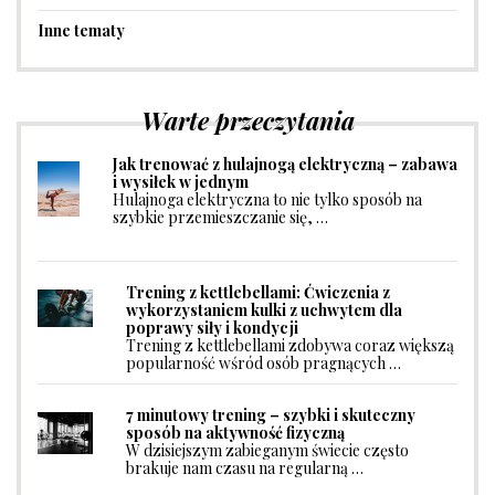
Inne tematy
Warte przeczytania
Jak trenować z hulajnogą elektryczną – zabawa
i wysiłek w jednym
Hulajnoga elektryczna to nie tylko sposób na
szybkie przemieszczanie się, …
Trening z kettlebellami: Ćwiczenia z
wykorzystaniem kulki z uchwytem dla
poprawy siły i kondycji
Trening z kettlebellami zdobywa coraz większą
popularność wśród osób pragnących …
7 minutowy trening – szybki i skuteczny
sposób na aktywność fizyczną
W dzisiejszym zabieganym świecie często
brakuje nam czasu na regularną …